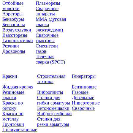
Отбойные
Плазморезы
молотки
Сварочные
Аэраторы
аппараты
Бензобуры
ММА (дуговая
Бензопилы
сварка
Воздуходувки
электродами)
Высоторезы
Сварочные
Газонокосилки
тракторы
Резчики
Смесители
Дровоколы
газов
Точечная
сварка (SPOT)
Краски
Строительная
Генераторы
техника
Жидкая кровля
Бензиновые
Резиновые
Виброплиты
Газовые
краски
Станки для
Дизельные
Краска по
гибки арматуры
Инверторные
бетону
Бетономешалки
Сварочные
Краски по
Вибротрамбовки
металлу
Станки для
Грунтовки
резки арматуры
Полиуретановые