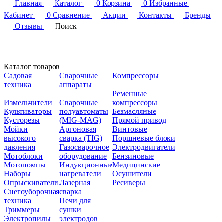
Главная
Каталог
0
Корзина
0
Избранные
Кабинет
0
Сравнение
Акции
Контакты
Бренды
Отзывы
Поиск
Каталог товаров
Садовая
Сварочные
Компрессоры
техника
аппараты
Ременные
Измельчители
Сварочные
компрессоры
Культиваторы
полуавтоматы
Безмасляные
Кусторезы
(MIG-MAG)
Прямой привод
Мойки
Аргоновая
Винтовые
высокого
сварка (TIG)
Поршневые блоки
давления
Газосварочное
Электродвигатели
Мотоблоки
оборудование
Бензиновые
Мотопомпы
Индукционные
Медицинские
Наборы
нагреватели
Осушители
Опрыскиватели
Лазерная
Ресиверы
Снегоуборочная
сварка
техника
Печи для
Триммеры
сушки
Электропилы
электродов