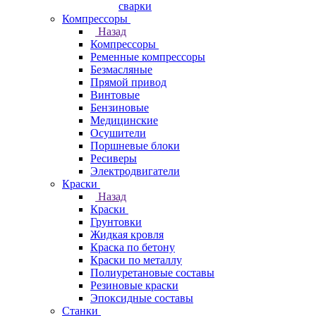
сварки
Компрессоры
Назад
Компрессоры
Ременные компрессоры
Безмасляные
Прямой привод
Винтовые
Бензиновые
Медицинские
Осушители
Поршневые блоки
Ресиверы
Электродвигатели
Краски
Назад
Краски
Грунтовки
Жидкая кровля
Краска по бетону
Краски по металлу
Полиуретановые составы
Резиновые краски
Эпоксидные составы
Станки