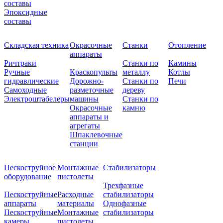
составы
Эпоксидные
составы
Складская техника
Окрасочные
Станки
Отопление
аппараты
Ричтраки
Станки по
Камины
Ручные
Краскопульты
металлу
Котлы
гидравлические
Дорожно-
Станки по
Печи
Самоходные
разметочные
дереву
Электроштабелеры
машины
Станки по
Окрасочные
камню
аппараты и
агрегаты
Шпаклевочные
станции
Пескоструйное
Монтажные
Стабилизаторы
оборудование
пистолеты
Трехфазные
Пескоструйные
Расходные
стабилизаторы
аппараты
материалы
Однофазные
Пескоструйные
Монтажные
стабилизаторы
камеры
пистолеты