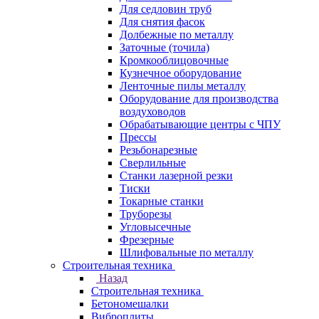
Для седловин труб
Для снятия фасок
Долбежные по металлу
Заточные (точила)
Кромкооблицовочные
Кузнечное оборудование
Ленточные пилы металлу
Оборудование для производства
воздуховодов
Обрабатывающие центры с ЧПУ
Прессы
Резьбонарезные
Сверлильные
Станки лазерной резки
Тиски
Токарные станки
Труборезы
Угловысечные
Фрезерные
Шлифовальные по металлу
Строительная техника
Назад
Строительная техника
Бетономешалки
Виброплиты