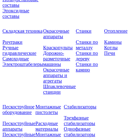
составы
Эпоксидные
составы
Складская техника
Окрасочные
Станки
Отопление
аппараты
Ричтраки
Станки по
Камины
Ручные
Краскопульты
металлу
Котлы
гидравлические
Дорожно-
Станки по
Печи
Самоходные
разметочные
дереву
Электроштабелеры
машины
Станки по
Окрасочные
камню
аппараты и
агрегаты
Шпаклевочные
станции
Пескоструйное
Монтажные
Стабилизаторы
оборудование
пистолеты
Трехфазные
Пескоструйные
Расходные
стабилизаторы
аппараты
материалы
Однофазные
Пескоструйные
Монтажные
стабилизаторы