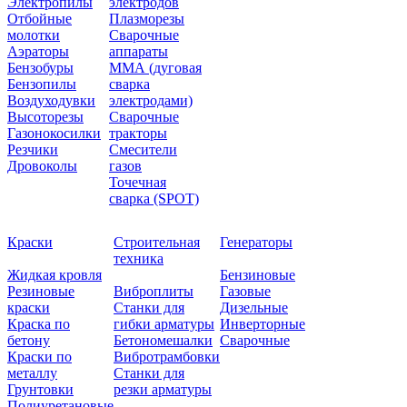
Электропилы
электродов
Отбойные
Плазморезы
молотки
Сварочные
Аэраторы
аппараты
Бензобуры
ММА (дуговая
Бензопилы
сварка
Воздуходувки
электродами)
Высоторезы
Сварочные
Газонокосилки
тракторы
Резчики
Смесители
Дровоколы
газов
Точечная
сварка (SPOT)
Краски
Строительная
Генераторы
техника
Жидкая кровля
Бензиновые
Резиновые
Виброплиты
Газовые
краски
Станки для
Дизельные
Краска по
гибки арматуры
Инверторные
бетону
Бетономешалки
Сварочные
Краски по
Вибротрамбовки
металлу
Станки для
Грунтовки
резки арматуры
Полиуретановые