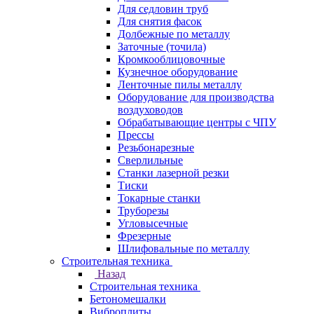
Для седловин труб
Для снятия фасок
Долбежные по металлу
Заточные (точила)
Кромкооблицовочные
Кузнечное оборудование
Ленточные пилы металлу
Оборудование для производства
воздуховодов
Обрабатывающие центры с ЧПУ
Прессы
Резьбонарезные
Сверлильные
Станки лазерной резки
Тиски
Токарные станки
Труборезы
Угловысечные
Фрезерные
Шлифовальные по металлу
Строительная техника
Назад
Строительная техника
Бетономешалки
Виброплиты