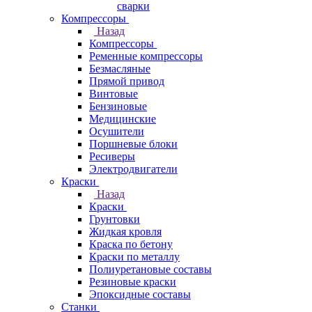
сварки
Компрессоры
Назад
Компрессоры
Ременные компрессоры
Безмасляные
Прямой привод
Винтовые
Бензиновые
Медицинские
Осушители
Поршневые блоки
Ресиверы
Электродвигатели
Краски
Назад
Краски
Грунтовки
Жидкая кровля
Краска по бетону
Краски по металлу
Полиуретановые составы
Резиновые краски
Эпоксидные составы
Станки