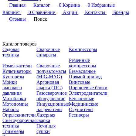
Главная
Каталог
0
Корзина
0
Избранные
Кабинет
0
Сравнение
Акции
Контакты
Бренды
Отзывы
Поиск
Каталог товаров
Садовая
Сварочные
Компрессоры
техника
аппараты
Ременные
Измельчители
Сварочные
компрессоры
Культиваторы
полуавтоматы
Безмасляные
Кусторезы
(MIG-MAG)
Прямой привод
Мойки
Аргоновая
Винтовые
высокого
сварка (TIG)
Поршневые блоки
давления
Газосварочное
Электродвигатели
Мотоблоки
оборудование
Бензиновые
Мотопомпы
Индукционные
Медицинские
Наборы
нагреватели
Осушители
Опрыскиватели
Лазерная
Ресиверы
Снегоуборочная
сварка
техника
Печи для
Триммеры
сушки