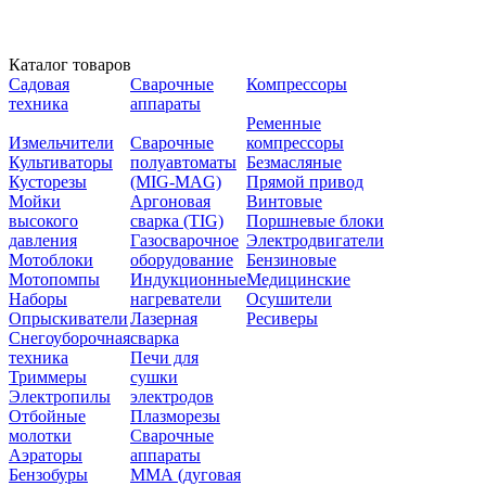
Каталог товаров
Садовая
Сварочные
Компрессоры
техника
аппараты
Ременные
Измельчители
Сварочные
компрессоры
Культиваторы
полуавтоматы
Безмасляные
Кусторезы
(MIG-MAG)
Прямой привод
Мойки
Аргоновая
Винтовые
высокого
сварка (TIG)
Поршневые блоки
давления
Газосварочное
Электродвигатели
Мотоблоки
оборудование
Бензиновые
Мотопомпы
Индукционные
Медицинские
Наборы
нагреватели
Осушители
Опрыскиватели
Лазерная
Ресиверы
Снегоуборочная
сварка
техника
Печи для
Триммеры
сушки
Электропилы
электродов
Отбойные
Плазморезы
молотки
Сварочные
Аэраторы
аппараты
Бензобуры
ММА (дуговая