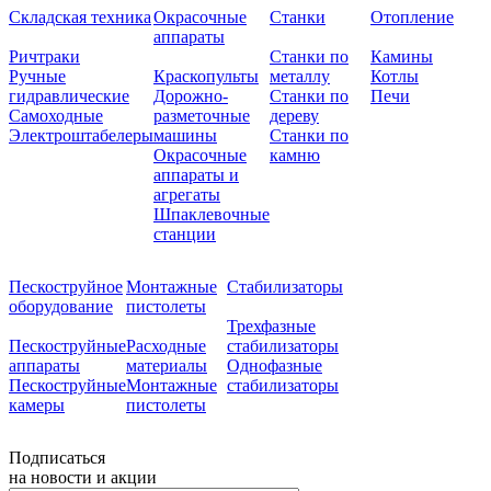
Складская техника
Окрасочные
Станки
Отопление
аппараты
Ричтраки
Станки по
Камины
Ручные
Краскопульты
металлу
Котлы
гидравлические
Дорожно-
Станки по
Печи
Самоходные
разметочные
дереву
Электроштабелеры
машины
Станки по
Окрасочные
камню
аппараты и
агрегаты
Шпаклевочные
станции
Пескоструйное
Монтажные
Стабилизаторы
оборудование
пистолеты
Трехфазные
Пескоструйные
Расходные
стабилизаторы
аппараты
материалы
Однофазные
Пескоструйные
Монтажные
стабилизаторы
камеры
пистолеты
Подписаться
на новости и акции