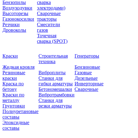
Бензопилы
сварка
Воздуходувки
электродами)
Высоторезы
Сварочные
Газонокосилки
тракторы
Резчики
Смесители
Дровоколы
газов
Точечная
сварка (SPOT)
Краски
Строительная
Генераторы
техника
Жидкая кровля
Бензиновые
Резиновые
Виброплиты
Газовые
краски
Станки для
Дизельные
Краска по
гибки арматуры
Инверторные
бетону
Бетономешалки
Сварочные
Краски по
Вибротрамбовки
металлу
Станки для
Грунтовки
резки арматуры
Полиуретановые
составы
Эпоксидные
составы