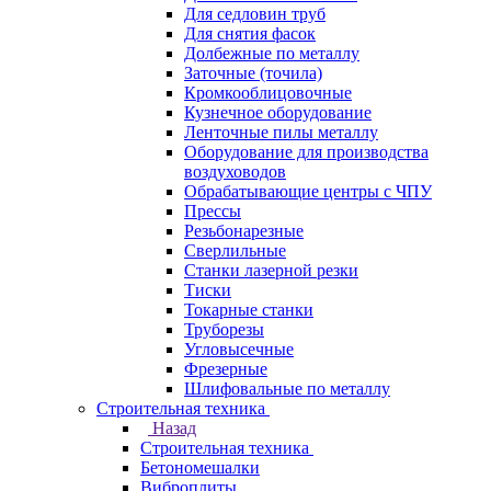
Для седловин труб
Для снятия фасок
Долбежные по металлу
Заточные (точила)
Кромкооблицовочные
Кузнечное оборудование
Ленточные пилы металлу
Оборудование для производства
воздуховодов
Обрабатывающие центры с ЧПУ
Прессы
Резьбонарезные
Сверлильные
Станки лазерной резки
Тиски
Токарные станки
Труборезы
Угловысечные
Фрезерные
Шлифовальные по металлу
Строительная техника
Назад
Строительная техника
Бетономешалки
Виброплиты