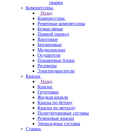
сварки
Компрессоры
Назад
Компрессоры
Ременные компрессоры
Безмасляные
Прямой привод
Винтовые
Бензиновые
Медицинские
Осушители
Поршневые блоки
Ресиверы
Электродвигатели
Краски
Назад
Краски
Грунтовки
Жидкая кровля
Краска по бетону
Краски по металлу
Полиуретановые составы
Резиновые краски
Эпоксидные составы
Станки