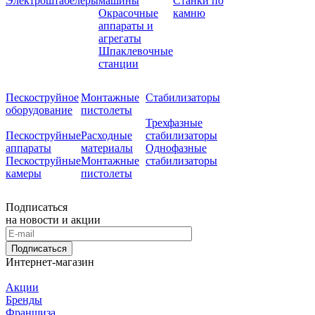
Электроштабелеры
машины
Станки по
Окрасочные
камню
аппараты и
агрегаты
Шпаклевочные
станции
Пескоструйное
Монтажные
Стабилизаторы
оборудование
пистолеты
Трехфазные
Пескоструйные
Расходные
стабилизаторы
аппараты
материалы
Однофазные
Пескоструйные
Монтажные
стабилизаторы
камеры
пистолеты
Подписаться
на новости и акции
Подписаться
Интернет-магазин
Акции
Бренды
Франшиза