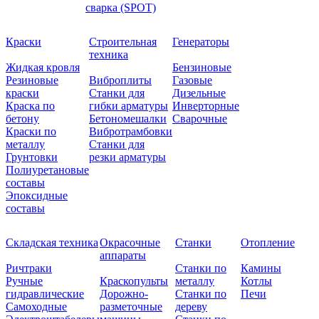
сварка (SPOT)
Краски
Строительная
Генераторы
техника
Жидкая кровля
Бензиновые
Резиновые
Виброплиты
Газовые
краски
Станки для
Дизельные
Краска по
гибки арматуры
Инверторные
бетону
Бетономешалки
Сварочные
Краски по
Вибротрамбовки
металлу
Станки для
Грунтовки
резки арматуры
Полиуретановые
составы
Эпоксидные
составы
Складская техника
Окрасочные
Станки
Отопление
аппараты
Ричтраки
Станки по
Камины
Ручные
Краскопульты
металлу
Котлы
гидравлические
Дорожно-
Станки по
Печи
Самоходные
разметочные
дереву