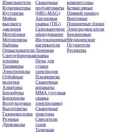
Измельчители
Сварочные
компрессоры
Культиваторы
полуавтоматы
Безмасляные
Кусторезы
(MIG-MAG)
Прямой привод
Мойки
Аргоновая
Винтовые
высокого
сварка (TIG)
Поршневые блоки
давления
Газосварочное
Электродвигатели
Мотоблоки
оборудование
Бензиновые
Мотопомпы
Индукционные
Медицинские
Наборы
нагреватели
Осушители
Опрыскиватели
Лазерная
Ресиверы
Снегоуборочная
сварка
техника
Печи для
Триммеры
сушки
Электропилы
электродов
Отбойные
Плазморезы
молотки
Сварочные
Аэраторы
аппараты
Бензобуры
ММА (дуговая
Бензопилы
сварка
Воздуходувки
электродами)
Высоторезы
Сварочные
Газонокосилки
тракторы
Резчики
Смесители
Дровоколы
газов
Точечная