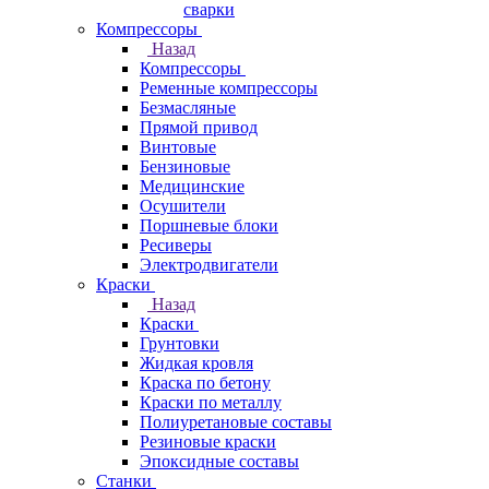
сварки
Компрессоры
Назад
Компрессоры
Ременные компрессоры
Безмасляные
Прямой привод
Винтовые
Бензиновые
Медицинские
Осушители
Поршневые блоки
Ресиверы
Электродвигатели
Краски
Назад
Краски
Грунтовки
Жидкая кровля
Краска по бетону
Краски по металлу
Полиуретановые составы
Резиновые краски
Эпоксидные составы
Станки