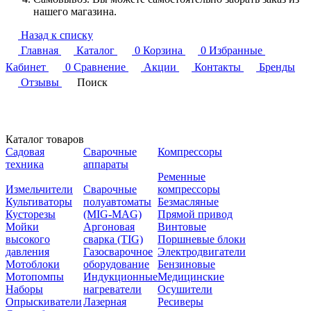
нашего магазина.
Назад к списку
Главная
Каталог
0
Корзина
0
Избранные
Кабинет
0
Сравнение
Акции
Контакты
Бренды
Отзывы
Поиск
Каталог товаров
Садовая
Сварочные
Компрессоры
техника
аппараты
Ременные
Измельчители
Сварочные
компрессоры
Культиваторы
полуавтоматы
Безмасляные
Кусторезы
(MIG-MAG)
Прямой привод
Мойки
Аргоновая
Винтовые
высокого
сварка (TIG)
Поршневые блоки
давления
Газосварочное
Электродвигатели
Мотоблоки
оборудование
Бензиновые
Мотопомпы
Индукционные
Медицинские
Наборы
нагреватели
Осушители
Опрыскиватели
Лазерная
Ресиверы