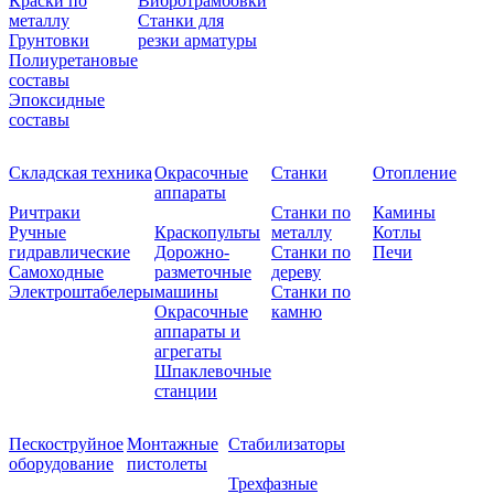
Краски по
Вибротрамбовки
металлу
Станки для
Грунтовки
резки арматуры
Полиуретановые
составы
Эпоксидные
составы
Складская техника
Окрасочные
Станки
Отопление
аппараты
Ричтраки
Станки по
Камины
Ручные
Краскопульты
металлу
Котлы
гидравлические
Дорожно-
Станки по
Печи
Самоходные
разметочные
дереву
Электроштабелеры
машины
Станки по
Окрасочные
камню
аппараты и
агрегаты
Шпаклевочные
станции
Пескоструйное
Монтажные
Стабилизаторы
оборудование
пистолеты
Трехфазные