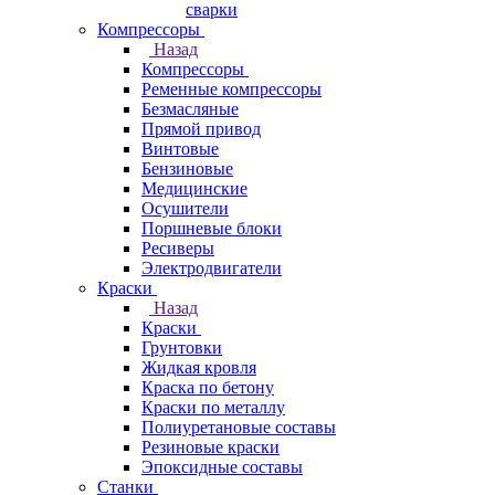
сварки
Компрессоры
Назад
Компрессоры
Ременные компрессоры
Безмасляные
Прямой привод
Винтовые
Бензиновые
Медицинские
Осушители
Поршневые блоки
Ресиверы
Электродвигатели
Краски
Назад
Краски
Грунтовки
Жидкая кровля
Краска по бетону
Краски по металлу
Полиуретановые составы
Резиновые краски
Эпоксидные составы
Станки