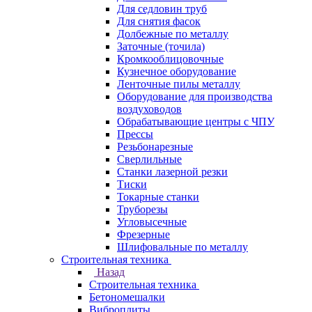
Для седловин труб
Для снятия фасок
Долбежные по металлу
Заточные (точила)
Кромкооблицовочные
Кузнечное оборудование
Ленточные пилы металлу
Оборудование для производства
воздуховодов
Обрабатывающие центры с ЧПУ
Прессы
Резьбонарезные
Сверлильные
Станки лазерной резки
Тиски
Токарные станки
Труборезы
Угловысечные
Фрезерные
Шлифовальные по металлу
Строительная техника
Назад
Строительная техника
Бетономешалки
Виброплиты