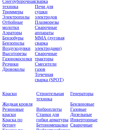
Снегоуборочная
сварка
техника
Печи для
Триммеры
сушки
Электропилы
электродов
Отбойные
Плазморезы
молотки
Сварочные
Аэраторы
аппараты
Бензобуры
ММА (дуговая
Бензопилы
сварка
Воздуходувки
электродами)
Высоторезы
Сварочные
Газонокосилки
тракторы
Резчики
Смесители
Дровоколы
газов
Точечная
сварка (SPOT)
Краски
Строительная
Генераторы
техника
Жидкая кровля
Бензиновые
Резиновые
Виброплиты
Газовые
краски
Станки для
Дизельные
Краска по
гибки арматуры
Инверторные
бетону
Бетономешалки
Сварочные