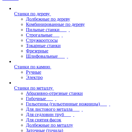
Станки по дереву
Долбежные по дереву
Комбинированные по дереву
Пильные станки
Строгальные
Стружкоотсосы
Токарные станки
Фрезерные
Шлифовальные
Станки по камню
Ручные
Электро
Станки по металлу
Абразивно-отрезные станки
Гибочные
Гильотины (гильотинные ножницы)
Для листового металла
Для седловин труб
Для снятия фасок
Долбежные по металлу
Заточные (точила)