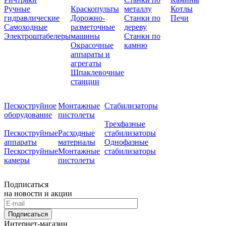
Ручные
Краскопульты
металлу
Котлы
гидравлические
Дорожно-
Станки по
Печи
Самоходные
разметочные
дереву
Электроштабелеры
машины
Станки по
Окрасочные
камню
аппараты и
агрегаты
Шпаклевочные
станции
Пескоструйное
Монтажные
Стабилизаторы
оборудование
пистолеты
Трехфазные
Пескоструйные
Расходные
стабилизаторы
аппараты
материалы
Однофазные
Пескоструйные
Монтажные
стабилизаторы
камеры
пистолеты
Подписаться
на новости и акции
Подписаться
Интернет-магазин