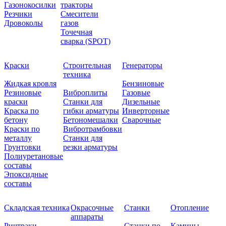
Газонокосилки
тракторы
Резчики
Смесители
Дровоколы
газов
Точечная
сварка (SPOT)
Краски
Строительная
Генераторы
техника
Жидкая кровля
Бензиновые
Резиновые
Виброплиты
Газовые
краски
Станки для
Дизельные
Краска по
гибки арматуры
Инверторные
бетону
Бетономешалки
Сварочные
Краски по
Вибротрамбовки
металлу
Станки для
Грунтовки
резки арматуры
Полиуретановые
составы
Эпоксидные
составы
Складская техника
Окрасочные
Станки
Отопление
аппараты
Ричтраки
Станки по
Камины