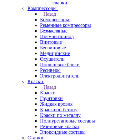
сварки
Компрессоры
Назад
Компрессоры
Ременные компрессоры
Безмасляные
Прямой привод
Винтовые
Бензиновые
Медицинские
Осушители
Поршневые блоки
Ресиверы
Электродвигатели
Краски
Назад
Краски
Грунтовки
Жидкая кровля
Краска по бетону
Краски по металлу
Полиуретановые составы
Резиновые краски
Эпоксидные составы
Станки