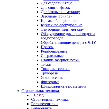
Для седловин труб
Для снятия фасок
Долбежные по металлу
Заточные (точила)
Кромкооблицовочные
Кузнечное оборудование
Ленточные пилы металлу
Оборудование для производства
воздуховодов
Обрабатывающие центры с ЧПУ
Прессы
Резьбонарезные
Сверлильные
Станки лазерной резки
Тиски
Токарные станки
Труборезы
Угловысечные
Фрезерные
Шлифовальные по металлу
Строительная техника
Назад
Строительная техника
Бетономешалки
Виброплиты