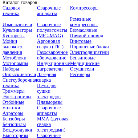
Каталог товаров
Садовая
Сварочные
Компрессоры
техника
аппараты
Ременные
Измельчители
Сварочные
компрессоры
Культиваторы
полуавтоматы
Безмасляные
Кусторезы
(MIG-MAG)
Прямой привод
Мойки
Аргоновая
Винтовые
высокого
сварка (TIG)
Поршневые блоки
давления
Газосварочное
Электродвигатели
Мотоблоки
оборудование
Бензиновые
Мотопомпы
Индукционные
Медицинские
Наборы
нагреватели
Осушители
Опрыскиватели
Лазерная
Ресиверы
Снегоуборочная
сварка
техника
Печи для
Триммеры
сушки
Электропилы
электродов
Отбойные
Плазморезы
молотки
Сварочные
Аэраторы
аппараты
Бензобуры
ММА (дуговая
Бензопилы
сварка
Воздуходувки
электродами)
Высоторезы
Сварочные