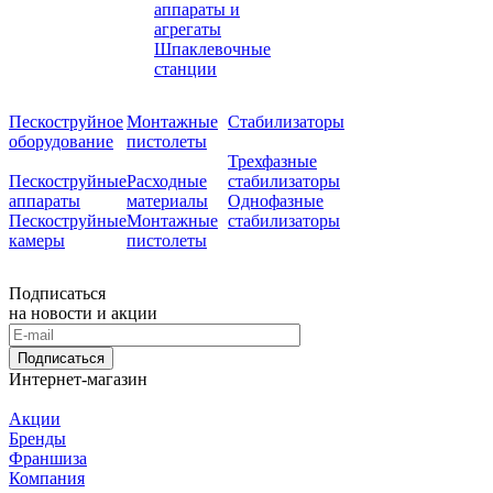
аппараты и
агрегаты
Шпаклевочные
станции
Пескоструйное
Монтажные
Стабилизаторы
оборудование
пистолеты
Трехфазные
Пескоструйные
Расходные
стабилизаторы
аппараты
материалы
Однофазные
Пескоструйные
Монтажные
стабилизаторы
камеры
пистолеты
Подписаться
на новости и акции
Подписаться
Интернет-магазин
Акции
Бренды
Франшиза
Компания