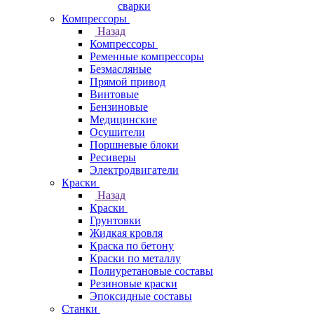
сварки
Компрессоры
Назад
Компрессоры
Ременные компрессоры
Безмасляные
Прямой привод
Винтовые
Бензиновые
Медицинские
Осушители
Поршневые блоки
Ресиверы
Электродвигатели
Краски
Назад
Краски
Грунтовки
Жидкая кровля
Краска по бетону
Краски по металлу
Полиуретановые составы
Резиновые краски
Эпоксидные составы
Станки