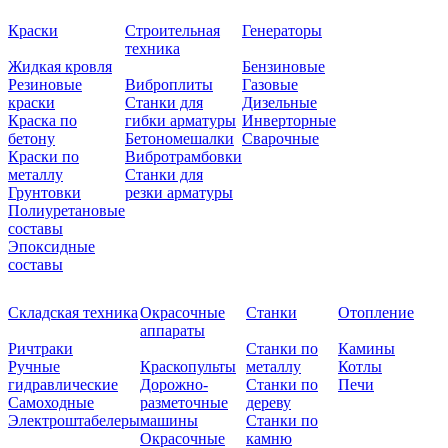
Краски
Строительная
Генераторы
техника
Жидкая кровля
Бензиновые
Резиновые
Виброплиты
Газовые
краски
Станки для
Дизельные
Краска по
гибки арматуры
Инверторные
бетону
Бетономешалки
Сварочные
Краски по
Вибротрамбовки
металлу
Станки для
Грунтовки
резки арматуры
Полиуретановые
составы
Эпоксидные
составы
Складская техника
Окрасочные
Станки
Отопление
аппараты
Ричтраки
Станки по
Камины
Ручные
Краскопульты
металлу
Котлы
гидравлические
Дорожно-
Станки по
Печи
Самоходные
разметочные
дереву
Электроштабелеры
машины
Станки по
Окрасочные
камню