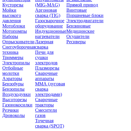
Кусторезы
(MIG-MAG)
Прямой привод
Мойки
Аргоновая
Винтовые
высокого
сварка (TIG)
Поршневые блоки
давления
Газосварочное
Электродвигатели
Мотоблоки
оборудование
Бензиновые
Мотопомпы
Индукционные
Медицинские
Наборы
нагреватели
Осушители
Опрыскиватели
Лазерная
Ресиверы
Снегоуборочная
сварка
техника
Печи для
Триммеры
сушки
Электропилы
электродов
Отбойные
Плазморезы
молотки
Сварочные
Аэраторы
аппараты
Бензобуры
ММА (дуговая
Бензопилы
сварка
Воздуходувки
электродами)
Высоторезы
Сварочные
Газонокосилки
тракторы
Резчики
Смесители
Дровоколы
газов
Точечная
сварка (SPOT)