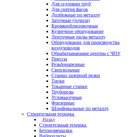
Для седловин труб
Для снятия фасок
Долбежные по металлу
Заточные (точила)
Кромкооблицовочные
Кузнечное оборудование
Ленточные пилы металлу
Оборудование для производства
воздуховодов
Обрабатывающие центры с ЧПУ
Прессы
Резьбонарезные
Сверлильные
Станки лазерной резки
Тиски
Токарные станки
Труборезы
Угловысечные
Фрезерные
Шлифовальные по металлу
Строительная техника
Назад
Строительная техника
Бетономешалки
Виброплиты