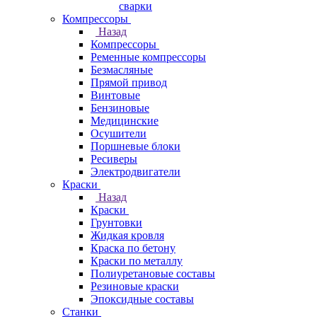
сварки
Компрессоры
Назад
Компрессоры
Ременные компрессоры
Безмасляные
Прямой привод
Винтовые
Бензиновые
Медицинские
Осушители
Поршневые блоки
Ресиверы
Электродвигатели
Краски
Назад
Краски
Грунтовки
Жидкая кровля
Краска по бетону
Краски по металлу
Полиуретановые составы
Резиновые краски
Эпоксидные составы
Станки