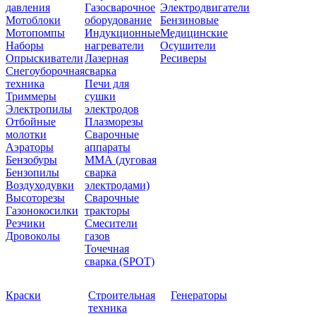
давления
Газосварочное
Электродвигатели
Мотоблоки
оборудование
Бензиновые
Мотопомпы
Индукционные
Медицинские
Наборы
нагреватели
Осушители
Опрыскиватели
Лазерная
Ресиверы
Снегоуборочная
сварка
техника
Печи для
Триммеры
сушки
Электропилы
электродов
Отбойные
Плазморезы
молотки
Сварочные
Аэраторы
аппараты
Бензобуры
ММА (дуговая
Бензопилы
сварка
Воздуходувки
электродами)
Высоторезы
Сварочные
Газонокосилки
тракторы
Резчики
Смесители
Дровоколы
газов
Точечная
сварка (SPOT)
Краски
Строительная
Генераторы
техника