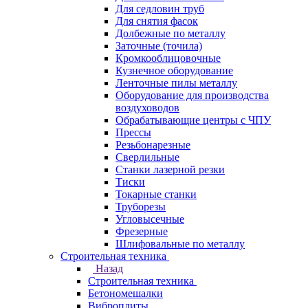
Для седловин труб
Для снятия фасок
Долбежные по металлу
Заточные (точила)
Кромкооблицовочные
Кузнечное оборудование
Ленточные пилы металлу
Оборудование для производства
воздуховодов
Обрабатывающие центры с ЧПУ
Прессы
Резьбонарезные
Сверлильные
Станки лазерной резки
Тиски
Токарные станки
Труборезы
Угловысечные
Фрезерные
Шлифовальные по металлу
Строительная техника
Назад
Строительная техника
Бетономешалки
Виброплиты