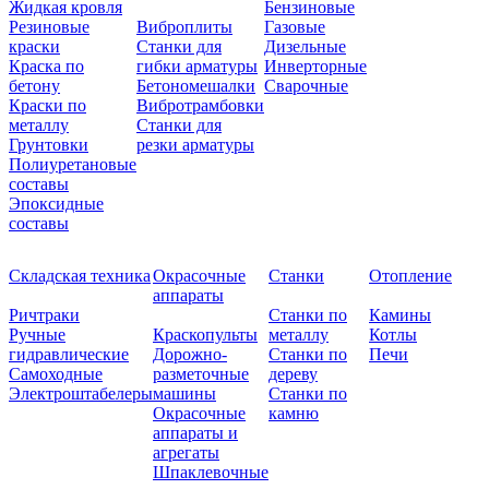
Жидкая кровля
Бензиновые
Резиновые
Виброплиты
Газовые
краски
Станки для
Дизельные
Краска по
гибки арматуры
Инверторные
бетону
Бетономешалки
Сварочные
Краски по
Вибротрамбовки
металлу
Станки для
Грунтовки
резки арматуры
Полиуретановые
составы
Эпоксидные
составы
Складская техника
Окрасочные
Станки
Отопление
аппараты
Ричтраки
Станки по
Камины
Ручные
Краскопульты
металлу
Котлы
гидравлические
Дорожно-
Станки по
Печи
Самоходные
разметочные
дереву
Электроштабелеры
машины
Станки по
Окрасочные
камню
аппараты и
агрегаты
Шпаклевочные