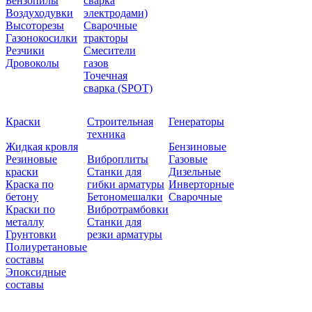
Бензопилы
сварка
Воздуходувки
электродами)
Высоторезы
Сварочные
Газонокосилки
тракторы
Резчики
Смесители
Дровоколы
газов
Точечная
сварка (SPOT)
Краски
Строительная
Генераторы
техника
Жидкая кровля
Бензиновые
Резиновые
Виброплиты
Газовые
краски
Станки для
Дизельные
Краска по
гибки арматуры
Инверторные
бетону
Бетономешалки
Сварочные
Краски по
Вибротрамбовки
металлу
Станки для
Грунтовки
резки арматуры
Полиуретановые
составы
Эпоксидные
составы