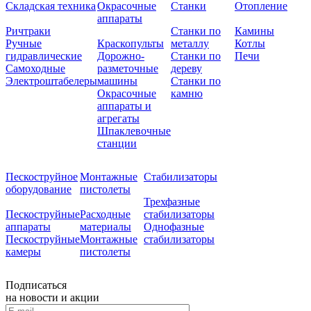
Складская техника
Окрасочные
Станки
Отопление
аппараты
Ричтраки
Станки по
Камины
Ручные
Краскопульты
металлу
Котлы
гидравлические
Дорожно-
Станки по
Печи
Самоходные
разметочные
дереву
Электроштабелеры
машины
Станки по
Окрасочные
камню
аппараты и
агрегаты
Шпаклевочные
станции
Пескоструйное
Монтажные
Стабилизаторы
оборудование
пистолеты
Трехфазные
Пескоструйные
Расходные
стабилизаторы
аппараты
материалы
Однофазные
Пескоструйные
Монтажные
стабилизаторы
камеры
пистолеты
Подписаться
на новости и акции