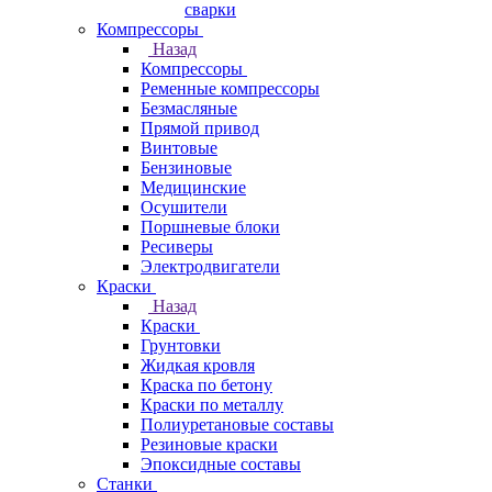
сварки
Компрессоры
Назад
Компрессоры
Ременные компрессоры
Безмасляные
Прямой привод
Винтовые
Бензиновые
Медицинские
Осушители
Поршневые блоки
Ресиверы
Электродвигатели
Краски
Назад
Краски
Грунтовки
Жидкая кровля
Краска по бетону
Краски по металлу
Полиуретановые составы
Резиновые краски
Эпоксидные составы
Станки