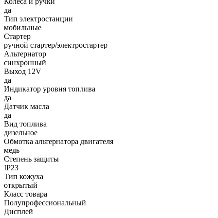
Колеса и ручки
да
Тип электростанции
мобильные
Стартер
ручной стартер/электростартер
Альтернатор
синхронный
Выход 12V
да
Индикатор уровня топлива
да
Датчик масла
да
Вид топлива
дизельное
Обмотка альтернатора двигателя
медь
Степень защиты
IP23
Тип кожуха
открытый
Класс товара
Полупрофессиональный
Дисплей