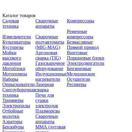
Каталог товаров
Садовая
Сварочные
Компрессоры
техника
аппараты
Ременные
Измельчители
Сварочные
компрессоры
Культиваторы
полуавтоматы
Безмасляные
Кусторезы
(MIG-MAG)
Прямой привод
Мойки
Аргоновая
Винтовые
высокого
сварка (TIG)
Поршневые блоки
давления
Газосварочное
Электродвигатели
Мотоблоки
оборудование
Бензиновые
Мотопомпы
Индукционные
Медицинские
Наборы
нагреватели
Осушители
Опрыскиватели
Лазерная
Ресиверы
Снегоуборочная
сварка
техника
Печи для
Триммеры
сушки
Электропилы
электродов
Отбойные
Плазморезы
молотки
Сварочные
Аэраторы
аппараты
Бензобуры
ММА (дуговая