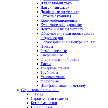
Для седловин труб
Для снятия фасок
Долбежные по металлу
Заточные (точила)
Кромкооблицовочные
Кузнечное оборудование
Ленточные пилы металлу
Оборудование для производства
воздуховодов
Обрабатывающие центры с ЧПУ
Прессы
Резьбонарезные
Сверлильные
Станки лазерной резки
Тиски
Токарные станки
Труборезы
Угловысечные
Фрезерные
Шлифовальные по металлу
Строительная техника
Назад
Строительная техника
Бетономешалки
Виброплиты