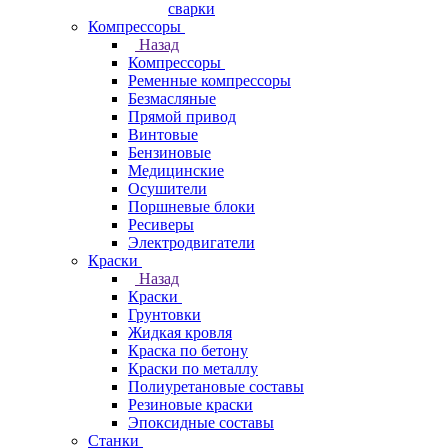
сварки
Компрессоры
Назад
Компрессоры
Ременные компрессоры
Безмасляные
Прямой привод
Винтовые
Бензиновые
Медицинские
Осушители
Поршневые блоки
Ресиверы
Электродвигатели
Краски
Назад
Краски
Грунтовки
Жидкая кровля
Краска по бетону
Краски по металлу
Полиуретановые составы
Резиновые краски
Эпоксидные составы
Станки