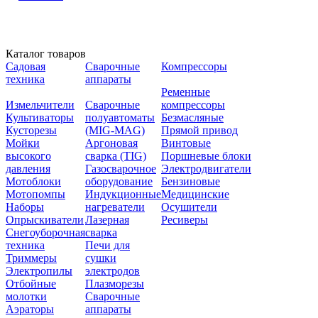
Каталог товаров
Садовая
Сварочные
Компрессоры
техника
аппараты
Ременные
Измельчители
Сварочные
компрессоры
Культиваторы
полуавтоматы
Безмасляные
Кусторезы
(MIG-MAG)
Прямой привод
Мойки
Аргоновая
Винтовые
высокого
сварка (TIG)
Поршневые блоки
давления
Газосварочное
Электродвигатели
Мотоблоки
оборудование
Бензиновые
Мотопомпы
Индукционные
Медицинские
Наборы
нагреватели
Осушители
Опрыскиватели
Лазерная
Ресиверы
Снегоуборочная
сварка
техника
Печи для
Триммеры
сушки
Электропилы
электродов
Отбойные
Плазморезы
молотки
Сварочные
Аэраторы
аппараты