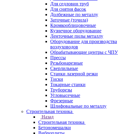
Для седловин труб
Для снятия фасок
Долбежные по металлу
Заточные (точила)
Кромкооблицовочные
Кузнечное оборудование
Ленточные пилы металлу
Оборудование для производства
воздуховодов
Обрабатывающие центры с ЧПУ
Прессы
Резьбонарезные
Сверлильные
Станки лазерной резки
Тиски
Токарные станки
Труборезы
Угловысечные
Фрезерные
Шлифовальные по металлу
Строительная техника
Назад
Строительная техника
Бетономешалки
Виброплиты