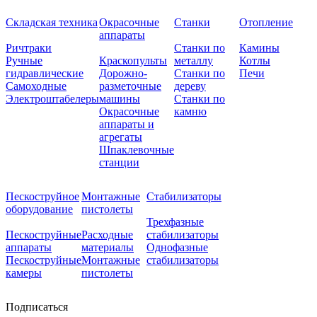
Складская техника
Окрасочные
Станки
Отопление
аппараты
Ричтраки
Станки по
Камины
Ручные
Краскопульты
металлу
Котлы
гидравлические
Дорожно-
Станки по
Печи
Самоходные
разметочные
дереву
Электроштабелеры
машины
Станки по
Окрасочные
камню
аппараты и
агрегаты
Шпаклевочные
станции
Пескоструйное
Монтажные
Стабилизаторы
оборудование
пистолеты
Трехфазные
Пескоструйные
Расходные
стабилизаторы
аппараты
материалы
Однофазные
Пескоструйные
Монтажные
стабилизаторы
камеры
пистолеты
Подписаться