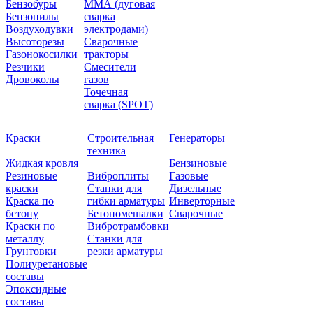
Бензобуры
ММА (дуговая
Бензопилы
сварка
Воздуходувки
электродами)
Высоторезы
Сварочные
Газонокосилки
тракторы
Резчики
Смесители
Дровоколы
газов
Точечная
сварка (SPOT)
Краски
Строительная
Генераторы
техника
Жидкая кровля
Бензиновые
Резиновые
Виброплиты
Газовые
краски
Станки для
Дизельные
Краска по
гибки арматуры
Инверторные
бетону
Бетономешалки
Сварочные
Краски по
Вибротрамбовки
металлу
Станки для
Грунтовки
резки арматуры
Полиуретановые
составы
Эпоксидные
составы