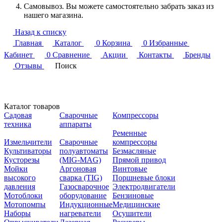
Самовывоз. Вы можете самостоятельно забрать заказ из
нашего магазина.
Назад к списку
Главная
Каталог
0
Корзина
0
Избранные
Кабинет
0
Сравнение
Акции
Контакты
Бренды
Отзывы
Поиск
Каталог товаров
Садовая
Сварочные
Компрессоры
техника
аппараты
Ременные
Измельчители
Сварочные
компрессоры
Культиваторы
полуавтоматы
Безмасляные
Кусторезы
(MIG-MAG)
Прямой привод
Мойки
Аргоновая
Винтовые
высокого
сварка (TIG)
Поршневые блоки
давления
Газосварочное
Электродвигатели
Мотоблоки
оборудование
Бензиновые
Мотопомпы
Индукционные
Медицинские
Наборы
нагреватели
Осушители