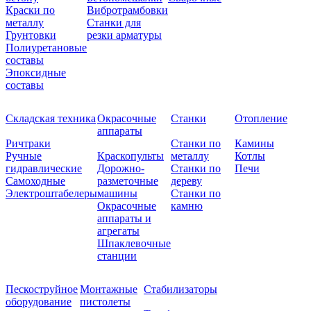
Краски по
Вибротрамбовки
металлу
Станки для
Грунтовки
резки арматуры
Полиуретановые
составы
Эпоксидные
составы
Складская техника
Окрасочные
Станки
Отопление
аппараты
Ричтраки
Станки по
Камины
Ручные
Краскопульты
металлу
Котлы
гидравлические
Дорожно-
Станки по
Печи
Самоходные
разметочные
дереву
Электроштабелеры
машины
Станки по
Окрасочные
камню
аппараты и
агрегаты
Шпаклевочные
станции
Пескоструйное
Монтажные
Стабилизаторы
оборудование
пистолеты