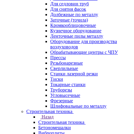
Для седловин труб
Для снятия фасок
Долбежные по металлу
Заточные (точила)
Кромкооблицовочные
Кузнечное оборудование
Ленточные пилы металлу
Оборудование для производства
воздуховодов
Обрабатывающие центры с ЧПУ
Прессы
Резьбонарезные
Сверлильные
Станки лазерной резки
Тиски
Токарные станки
Труборезы
Угловысечные
Фрезерные
Шлифовальные по металлу
Строительная техника
Назад
Строительная техника
Бетономешалки
Виброплиты