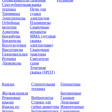
Опрыскиватели
Лазерная
Ресиверы
Снегоуборочная
сварка
техника
Печи для
Триммеры
сушки
Электропилы
электродов
Отбойные
Плазморезы
молотки
Сварочные
Аэраторы
аппараты
Бензобуры
ММА (дуговая
Бензопилы
сварка
Воздуходувки
электродами)
Высоторезы
Сварочные
Газонокосилки
тракторы
Резчики
Смесители
Дровоколы
газов
Точечная
сварка (SPOT)
Краски
Строительная
Генераторы
техника
Жидкая кровля
Бензиновые
Резиновые
Виброплиты
Газовые
краски
Станки для
Дизельные
Краска по
гибки арматуры
Инверторные
бетону
Бетономешалки
Сварочные