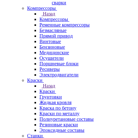
сварки
Компрессоры
Назад
Компрессоры
Ременные компрессоры
Безмасляные
Прямой привод
Винтовые
Бензиновые
Медицинские
Осушители
Поршневые блоки
Ресиверы
Электродвигатели
Краски
Назад
Краски
Грунтовки
Жидкая кровля
Краска по бетону
Краски по металлу
Полиуретановые составы
Резиновые краски
Эпоксидные составы
Станки