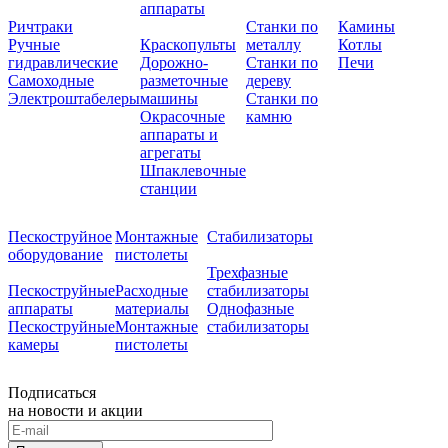
аппараты
Ричтраки
Станки по
Камины
Ручные
Краскопульты
металлу
Котлы
гидравлические
Дорожно-
Станки по
Печи
Самоходные
разметочные
дереву
Электроштабелеры
машины
Станки по
Окрасочные
камню
аппараты и
агрегаты
Шпаклевочные
станции
Пескоструйное
Монтажные
Стабилизаторы
оборудование
пистолеты
Трехфазные
Пескоструйные
Расходные
стабилизаторы
аппараты
материалы
Однофазные
Пескоструйные
Монтажные
стабилизаторы
камеры
пистолеты
Подписаться
на новости и акции