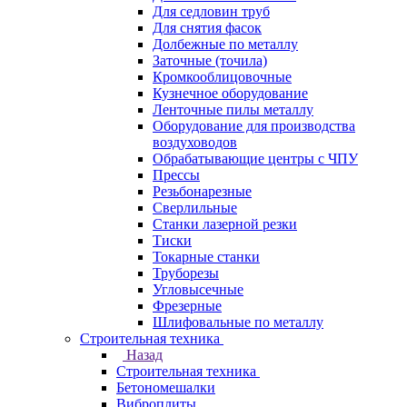
Для седловин труб
Для снятия фасок
Долбежные по металлу
Заточные (точила)
Кромкооблицовочные
Кузнечное оборудование
Ленточные пилы металлу
Оборудование для производства
воздуховодов
Обрабатывающие центры с ЧПУ
Прессы
Резьбонарезные
Сверлильные
Станки лазерной резки
Тиски
Токарные станки
Труборезы
Угловысечные
Фрезерные
Шлифовальные по металлу
Строительная техника
Назад
Строительная техника
Бетономешалки
Виброплиты