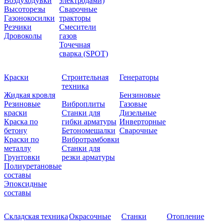
Воздуходувки
электродами)
Высоторезы
Сварочные
Газонокосилки
тракторы
Резчики
Смесители
Дровоколы
газов
Точечная
сварка (SPOT)
Краски
Строительная
Генераторы
техника
Жидкая кровля
Бензиновые
Резиновые
Виброплиты
Газовые
краски
Станки для
Дизельные
Краска по
гибки арматуры
Инверторные
бетону
Бетономешалки
Сварочные
Краски по
Вибротрамбовки
металлу
Станки для
Грунтовки
резки арматуры
Полиуретановые
составы
Эпоксидные
составы
Складская техника
Окрасочные
Станки
Отопление