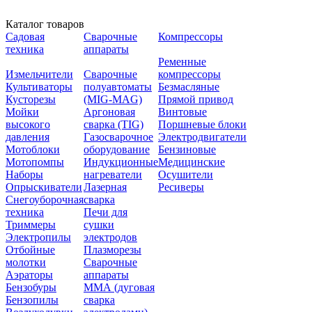
Каталог товаров
Садовая
Сварочные
Компрессоры
техника
аппараты
Ременные
Измельчители
Сварочные
компрессоры
Культиваторы
полуавтоматы
Безмасляные
Кусторезы
(MIG-MAG)
Прямой привод
Мойки
Аргоновая
Винтовые
высокого
сварка (TIG)
Поршневые блоки
давления
Газосварочное
Электродвигатели
Мотоблоки
оборудование
Бензиновые
Мотопомпы
Индукционные
Медицинские
Наборы
нагреватели
Осушители
Опрыскиватели
Лазерная
Ресиверы
Снегоуборочная
сварка
техника
Печи для
Триммеры
сушки
Электропилы
электродов
Отбойные
Плазморезы
молотки
Сварочные
Аэраторы
аппараты
Бензобуры
ММА (дуговая
Бензопилы
сварка