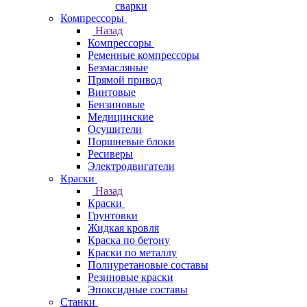
сварки
Компрессоры
Назад
Компрессоры
Ременные компрессоры
Безмасляные
Прямой привод
Винтовые
Бензиновые
Медицинские
Осушители
Поршневые блоки
Ресиверы
Электродвигатели
Краски
Назад
Краски
Грунтовки
Жидкая кровля
Краска по бетону
Краски по металлу
Полиуретановые составы
Резиновые краски
Эпоксидные составы
Станки