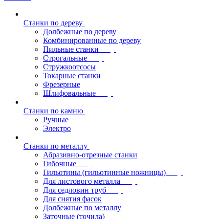
Станки по дереву
Долбежные по дереву
Комбинированные по дереву
Пильные станки
Строгальные
Стружкоотсосы
Токарные станки
Фрезерные
Шлифовальные
Станки по камню
Ручные
Электро
Станки по металлу
Абразивно-отрезные станки
Гибочные
Гильотины (гильотинные ножницы)
Для листового металла
Для седловин труб
Для снятия фасок
Долбежные по металлу
Заточные (точила)