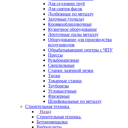
Для седловин труб
Для снятия фасок
Долбежные по металлу
Заточные (точила)
Кромкооблицовочные
Кузнечное оборудование
Ленточные пилы металлу
Оборудование для производства
воздуховодов
Обрабатывающие центры с ЧПУ
Прессы
Резьбонарезные
Сверлильные
Станки лазерной резки
Тиски
Токарные станки
Труборезы
Угловысечные
Фрезерные
Шлифовальные по металлу
Строительная техника
Назад
Строительная техника
Бетономешалки
Виброплиты