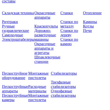
составы
Складская техника
Окрасочные
Станки
Отопление
аппараты
Ричтраки
Станки по
Камины
Ручные
Краскопульты
металлу
Котлы
гидравлические
Дорожно-
Станки по
Печи
Самоходные
разметочные
дереву
Электроштабелеры
машины
Станки по
Окрасочные
камню
аппараты и
агрегаты
Шпаклевочные
станции
Пескоструйное
Монтажные
Стабилизаторы
оборудование
пистолеты
Трехфазные
Пескоструйные
Расходные
стабилизаторы
аппараты
материалы
Однофазные
Пескоструйные
Монтажные
стабилизаторы
камеры
пистолеты