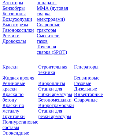
Аэраторы
аппараты
Бензобуры
ММА (дуговая
Бензопилы
сварка
Воздуходувки
электродами)
Высоторезы
Сварочные
Газонокосилки
тракторы
Резчики
Смесители
Дровоколы
газов
Точечная
сварка (SPOT)
Краски
Строительная
Генераторы
техника
Жидкая кровля
Бензиновые
Резиновые
Виброплиты
Газовые
краски
Станки для
Дизельные
Краска по
гибки арматуры
Инверторные
бетону
Бетономешалки
Сварочные
Краски по
Вибротрамбовки
металлу
Станки для
Грунтовки
резки арматуры
Полиуретановые
составы
Эпоксидные