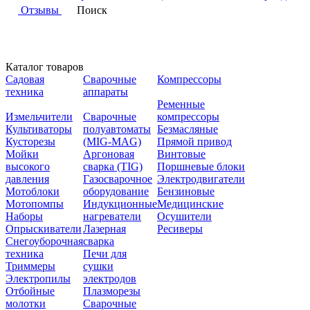
Отзывы
Поиск
Каталог товаров
Садовая
Сварочные
Компрессоры
техника
аппараты
Ременные
Измельчители
Сварочные
компрессоры
Культиваторы
полуавтоматы
Безмасляные
Кусторезы
(MIG-MAG)
Прямой привод
Мойки
Аргоновая
Винтовые
высокого
сварка (TIG)
Поршневые блоки
давления
Газосварочное
Электродвигатели
Мотоблоки
оборудование
Бензиновые
Мотопомпы
Индукционные
Медицинские
Наборы
нагреватели
Осушители
Опрыскиватели
Лазерная
Ресиверы
Снегоуборочная
сварка
техника
Печи для
Триммеры
сушки
Электропилы
электродов
Отбойные
Плазморезы
молотки
Сварочные