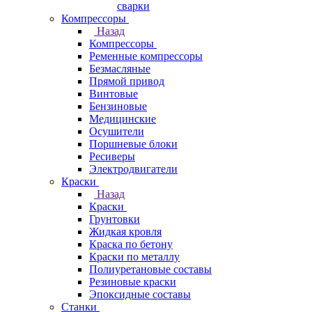
сварки
Компрессоры
Назад
Компрессоры
Ременные компрессоры
Безмасляные
Прямой привод
Винтовые
Бензиновые
Медицинские
Осушители
Поршневые блоки
Ресиверы
Электродвигатели
Краски
Назад
Краски
Грунтовки
Жидкая кровля
Краска по бетону
Краски по металлу
Полиуретановые составы
Резиновые краски
Эпоксидные составы
Станки