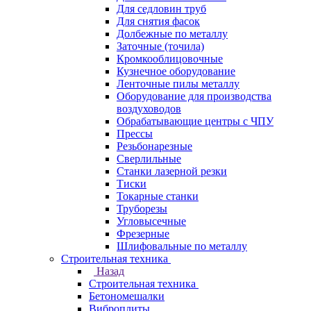
Для седловин труб
Для снятия фасок
Долбежные по металлу
Заточные (точила)
Кромкооблицовочные
Кузнечное оборудование
Ленточные пилы металлу
Оборудование для производства
воздуховодов
Обрабатывающие центры с ЧПУ
Прессы
Резьбонарезные
Сверлильные
Станки лазерной резки
Тиски
Токарные станки
Труборезы
Угловысечные
Фрезерные
Шлифовальные по металлу
Строительная техника
Назад
Строительная техника
Бетономешалки
Виброплиты