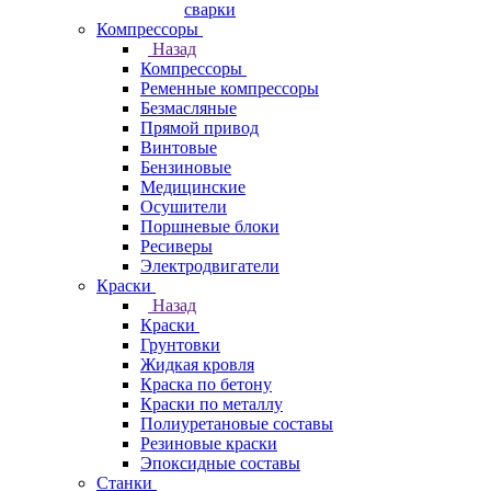
сварки
Компрессоры
Назад
Компрессоры
Ременные компрессоры
Безмасляные
Прямой привод
Винтовые
Бензиновые
Медицинские
Осушители
Поршневые блоки
Ресиверы
Электродвигатели
Краски
Назад
Краски
Грунтовки
Жидкая кровля
Краска по бетону
Краски по металлу
Полиуретановые составы
Резиновые краски
Эпоксидные составы
Станки