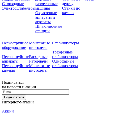
Самоходные
разметочные
дереву
Электроштабелеры
машины
Станки по
Окрасочные
камню
аппараты и
агрегаты
Шпаклевочные
станции
Пескоструйное
Монтажные
Стабилизаторы
оборудование
пистолеты
Трехфазные
Пескоструйные
Расходные
стабилизаторы
аппараты
материалы
Однофазные
Пескоструйные
Монтажные
стабилизаторы
камеры
пистолеты
Подписаться
на новости и акции
Подписаться
Интернет-магазин
Акции