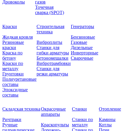
Дровоколы
газов
Точечная
сварка (SPOT)
Краски
Строительная
Генераторы
техника
Жидкая кровля
Бензиновые
Резиновые
Виброплиты
Газовые
краски
Станки для
Дизельные
Краска по
гибки арматуры
Инверторные
бетону
Бетономешалки
Сварочные
Краски по
Вибротрамбовки
металлу
Станки для
Грунтовки
резки арматуры
Полиуретановые
составы
Эпоксидные
составы
Складская техника
Окрасочные
Станки
Отопление
аппараты
Ричтраки
Станки по
Камины
Ручные
Краскопульты
металлу
Котлы
гидравлические
Дорожно-
Станки по
Печи