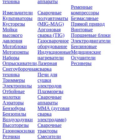
техника
аппараты
Ременные
Измельчители
Сварочные
компрессоры
Культиваторы
полуавтоматы
Безмасляные
Кусторезы
(MIG-MAG)
Прямой привод
Мойки
Аргоновая
Винтовые
высокого
сварка (TIG)
Поршневые блоки
давления
Газосварочное
Электродвигатели
Мотоблоки
оборудование
Бензиновые
Мотопомпы
Индукционные
Медицинские
Наборы
нагреватели
Осушители
Опрыскиватели
Лазерная
Ресиверы
Снегоуборочная
сварка
техника
Печи для
Триммеры
сушки
Электропилы
электродов
Отбойные
Плазморезы
молотки
Сварочные
Аэраторы
аппараты
Бензобуры
ММА (дуговая
Бензопилы
сварка
Воздуходувки
электродами)
Высоторезы
Сварочные
Газонокосилки
тракторы
Резчики
Смесители