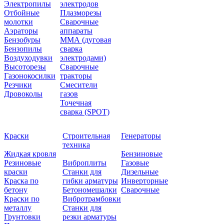
Электропилы
электродов
Отбойные
Плазморезы
молотки
Сварочные
Аэраторы
аппараты
Бензобуры
ММА (дуговая
Бензопилы
сварка
Воздуходувки
электродами)
Высоторезы
Сварочные
Газонокосилки
тракторы
Резчики
Смесители
Дровоколы
газов
Точечная
сварка (SPOT)
Краски
Строительная
Генераторы
техника
Жидкая кровля
Бензиновые
Резиновые
Виброплиты
Газовые
краски
Станки для
Дизельные
Краска по
гибки арматуры
Инверторные
бетону
Бетономешалки
Сварочные
Краски по
Вибротрамбовки
металлу
Станки для
Грунтовки
резки арматуры