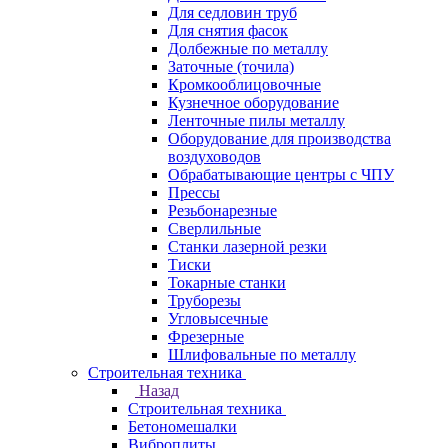
Для седловин труб
Для снятия фасок
Долбежные по металлу
Заточные (точила)
Кромкооблицовочные
Кузнечное оборудование
Ленточные пилы металлу
Оборудование для производства
воздуховодов
Обрабатывающие центры с ЧПУ
Прессы
Резьбонарезные
Сверлильные
Станки лазерной резки
Тиски
Токарные станки
Труборезы
Угловысечные
Фрезерные
Шлифовальные по металлу
Строительная техника
Назад
Строительная техника
Бетономешалки
Виброплиты