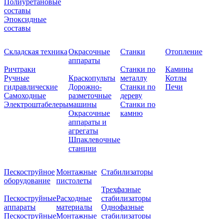
Полиуретановые
составы
Эпоксидные
составы
Складская техника
Окрасочные
Станки
Отопление
аппараты
Ричтраки
Станки по
Камины
Ручные
Краскопульты
металлу
Котлы
гидравлические
Дорожно-
Станки по
Печи
Самоходные
разметочные
дереву
Электроштабелеры
машины
Станки по
Окрасочные
камню
аппараты и
агрегаты
Шпаклевочные
станции
Пескоструйное
Монтажные
Стабилизаторы
оборудование
пистолеты
Трехфазные
Пескоструйные
Расходные
стабилизаторы
аппараты
материалы
Однофазные
Пескоструйные
Монтажные
стабилизаторы