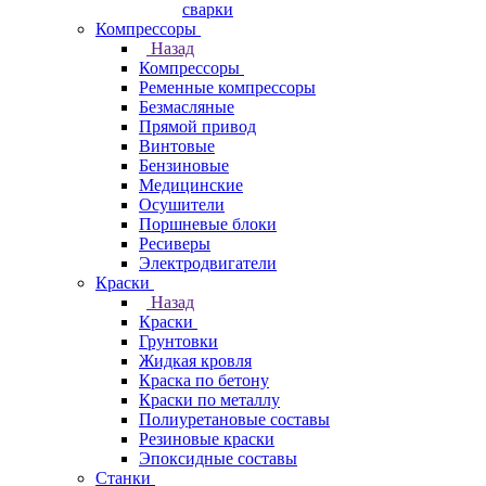
сварки
Компрессоры
Назад
Компрессоры
Ременные компрессоры
Безмасляные
Прямой привод
Винтовые
Бензиновые
Медицинские
Осушители
Поршневые блоки
Ресиверы
Электродвигатели
Краски
Назад
Краски
Грунтовки
Жидкая кровля
Краска по бетону
Краски по металлу
Полиуретановые составы
Резиновые краски
Эпоксидные составы
Станки