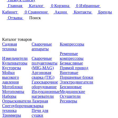
Главная
Каталог
0
Корзина
0
Избранные
Кабинет
0
Сравнение
Акции
Контакты
Бренды
Отзывы
Поиск
Каталог товаров
Садовая
Сварочные
Компрессоры
техника
аппараты
Ременные
Измельчители
Сварочные
компрессоры
Культиваторы
полуавтоматы
Безмасляные
Кусторезы
(MIG-MAG)
Прямой привод
Мойки
Аргоновая
Винтовые
высокого
сварка (TIG)
Поршневые блоки
давления
Газосварочное
Электродвигатели
Мотоблоки
оборудование
Бензиновые
Мотопомпы
Индукционные
Медицинские
Наборы
нагреватели
Осушители
Опрыскиватели
Лазерная
Ресиверы
Снегоуборочная
сварка
техника
Печи для
Триммеры
сушки