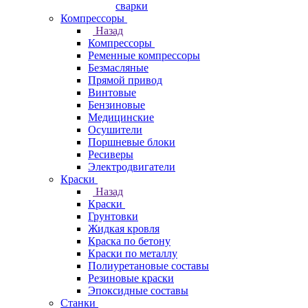
сварки
Компрессоры
Назад
Компрессоры
Ременные компрессоры
Безмасляные
Прямой привод
Винтовые
Бензиновые
Медицинские
Осушители
Поршневые блоки
Ресиверы
Электродвигатели
Краски
Назад
Краски
Грунтовки
Жидкая кровля
Краска по бетону
Краски по металлу
Полиуретановые составы
Резиновые краски
Эпоксидные составы
Станки