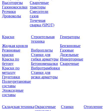
Высоторезы
Сварочные
Газонокосилки
тракторы
Резчики
Смесители
Дровоколы
газов
Точечная
сварка (SPOT)
Краски
Строительная
Генераторы
техника
Жидкая кровля
Бензиновые
Резиновые
Виброплиты
Газовые
краски
Станки для
Дизельные
Краска по
гибки арматуры
Инверторные
бетону
Бетономешалки
Сварочные
Краски по
Вибротрамбовки
металлу
Станки для
Грунтовки
резки арматуры
Полиуретановые
составы
Эпоксидные
составы
Складская техника
Окрасочные
Станки
Отопление