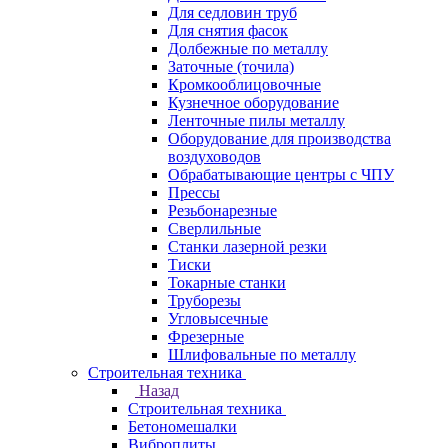
Для седловин труб
Для снятия фасок
Долбежные по металлу
Заточные (точила)
Кромкооблицовочные
Кузнечное оборудование
Ленточные пилы металлу
Оборудование для производства
воздуховодов
Обрабатывающие центры с ЧПУ
Прессы
Резьбонарезные
Сверлильные
Станки лазерной резки
Тиски
Токарные станки
Труборезы
Угловысечные
Фрезерные
Шлифовальные по металлу
Строительная техника
Назад
Строительная техника
Бетономешалки
Виброплиты