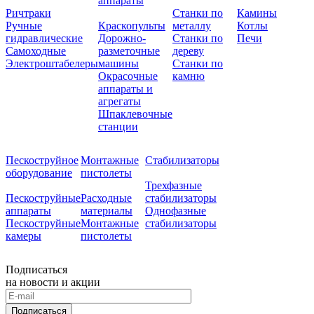
аппараты
Ричтраки
Станки по
Камины
Ручные
Краскопульты
металлу
Котлы
гидравлические
Дорожно-
Станки по
Печи
Самоходные
разметочные
дереву
Электроштабелеры
машины
Станки по
Окрасочные
камню
аппараты и
агрегаты
Шпаклевочные
станции
Пескоструйное
Монтажные
Стабилизаторы
оборудование
пистолеты
Трехфазные
Пескоструйные
Расходные
стабилизаторы
аппараты
материалы
Однофазные
Пескоструйные
Монтажные
стабилизаторы
камеры
пистолеты
Подписаться
на новости и акции
Подписаться