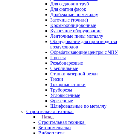
Для седловин труб
Для снятия фасок
Долбежные по металлу
Заточные (точила)
Кромкооблицовочные
Кузнечное оборудование
Ленточные пилы металлу
Оборудование для производства
воздуховодов
Обрабатывающие центры с ЧПУ
Прессы
Резьбонарезные
Сверлильные
Станки лазерной резки
Тиски
Токарные станки
Труборезы
Угловысечные
Фрезерные
Шлифовальные по металлу
Строительная техника
Назад
Строительная техника
Бетономешалки
Виброплиты