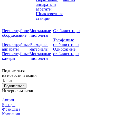
аппараты и
агрегаты
Шпаклевочные
станции
Пескоструйное
Монтажные
Стабилизаторы
оборудование
пистолеты
Трехфазные
Пескоструйные
Расходные
стабилизаторы
аппараты
материалы
Однофазные
Пескоструйные
Монтажные
стабилизаторы
камеры
пистолеты
Подписаться
на новости и акции
Подписаться
Интернет-магазин
Акции
Бренды
Франшиза
Компания