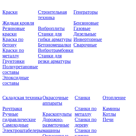
Краски
Строительная
Генераторы
техника
Жидкая кровля
Бензиновые
Резиновые
Виброплиты
Газовые
краски
Станки для
Дизельные
Краска по
гибки арматуры
Инверторные
бетону
Бетономешалки
Сварочные
Краски по
Вибротрамбовки
металлу
Станки для
Грунтовки
резки арматуры
Полиуретановые
составы
Эпоксидные
составы
Складская техника
Окрасочные
Станки
Отопление
аппараты
Ричтраки
Станки по
Камины
Ручные
Краскопульты
металлу
Котлы
гидравлические
Дорожно-
Станки по
Печи
Самоходные
разметочные
дереву
Электроштабелеры
машины
Станки по
Окрасочные
камню