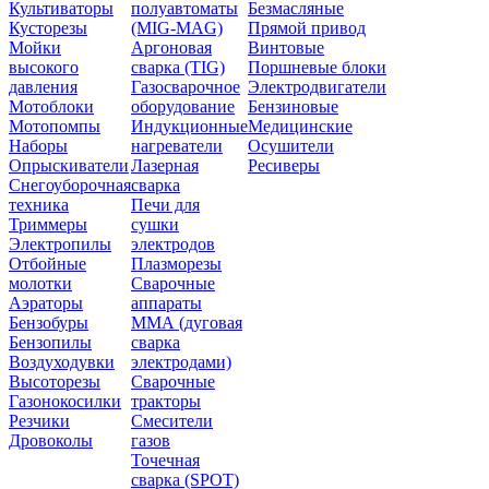
Культиваторы
полуавтоматы
Безмасляные
Кусторезы
(MIG-MAG)
Прямой привод
Мойки
Аргоновая
Винтовые
высокого
сварка (TIG)
Поршневые блоки
давления
Газосварочное
Электродвигатели
Мотоблоки
оборудование
Бензиновые
Мотопомпы
Индукционные
Медицинские
Наборы
нагреватели
Осушители
Опрыскиватели
Лазерная
Ресиверы
Снегоуборочная
сварка
техника
Печи для
Триммеры
сушки
Электропилы
электродов
Отбойные
Плазморезы
молотки
Сварочные
Аэраторы
аппараты
Бензобуры
ММА (дуговая
Бензопилы
сварка
Воздуходувки
электродами)
Высоторезы
Сварочные
Газонокосилки
тракторы
Резчики
Смесители
Дровоколы
газов
Точечная
сварка (SPOT)