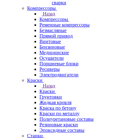
сварки
Компрессоры
Назад
Компрессоры
Ременные компрессоры
Безмасляные
Прямой привод
Винтовые
Бензиновые
Медицинские
Осушители
Поршневые блоки
Ресиверы
Электродвигатели
Краски
Назад
Краски
Грунтовки
Жидкая кровля
Краска по бетону
Краски по металлу
Полиуретановые составы
Резиновые краски
Эпоксидные составы
Станки