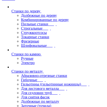
Станки по дереву
Долбежные по дереву
Комбинированные по дереву
Пильные станки
Строгальные
Стружкоотсосы
Токарные станки
Фрезерные
Шлифовальные
Станки по камню
Ручные
Электро
Станки по металлу
Абразивно-отрезные станки
Гибочные
Гильотины (гильотинные ножницы)
Для листового металла
Для седловин труб
Для снятия фасок
Долбежные по металлу
Заточные (точила)