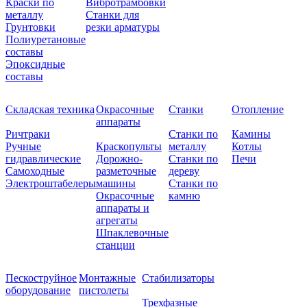
Краски по
Вибротрамбовки
металлу
Станки для
Грунтовки
резки арматуры
Полиуретановые
составы
Эпоксидные
составы
Складская техника
Окрасочные
Станки
Отопление
аппараты
Ричтраки
Станки по
Камины
Ручные
Краскопульты
металлу
Котлы
гидравлические
Дорожно-
Станки по
Печи
Самоходные
разметочные
дереву
Электроштабелеры
машины
Станки по
Окрасочные
камню
аппараты и
агрегаты
Шпаклевочные
станции
Пескоструйное
Монтажные
Стабилизаторы
оборудование
пистолеты
Трехфазные