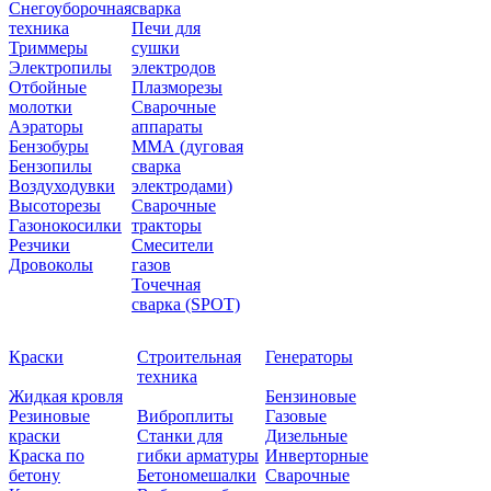
Снегоуборочная
сварка
техника
Печи для
Триммеры
сушки
Электропилы
электродов
Отбойные
Плазморезы
молотки
Сварочные
Аэраторы
аппараты
Бензобуры
ММА (дуговая
Бензопилы
сварка
Воздуходувки
электродами)
Высоторезы
Сварочные
Газонокосилки
тракторы
Резчики
Смесители
Дровоколы
газов
Точечная
сварка (SPOT)
Краски
Строительная
Генераторы
техника
Жидкая кровля
Бензиновые
Резиновые
Виброплиты
Газовые
краски
Станки для
Дизельные
Краска по
гибки арматуры
Инверторные
бетону
Бетономешалки
Сварочные