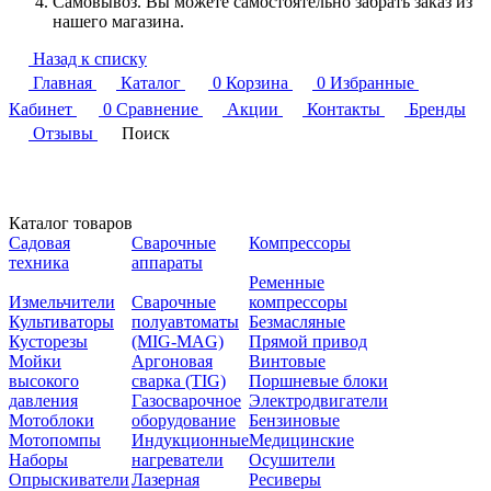
Самовывоз. Вы можете самостоятельно забрать заказ из
нашего магазина.
Назад к списку
Главная
Каталог
0
Корзина
0
Избранные
Кабинет
0
Сравнение
Акции
Контакты
Бренды
Отзывы
Поиск
Каталог товаров
Садовая
Сварочные
Компрессоры
техника
аппараты
Ременные
Измельчители
Сварочные
компрессоры
Культиваторы
полуавтоматы
Безмасляные
Кусторезы
(MIG-MAG)
Прямой привод
Мойки
Аргоновая
Винтовые
высокого
сварка (TIG)
Поршневые блоки
давления
Газосварочное
Электродвигатели
Мотоблоки
оборудование
Бензиновые
Мотопомпы
Индукционные
Медицинские
Наборы
нагреватели
Осушители
Опрыскиватели
Лазерная
Ресиверы