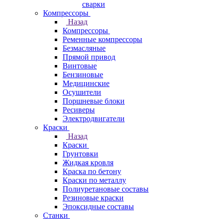
сварки
Компрессоры
Назад
Компрессоры
Ременные компрессоры
Безмасляные
Прямой привод
Винтовые
Бензиновые
Медицинские
Осушители
Поршневые блоки
Ресиверы
Электродвигатели
Краски
Назад
Краски
Грунтовки
Жидкая кровля
Краска по бетону
Краски по металлу
Полиуретановые составы
Резиновые краски
Эпоксидные составы
Станки