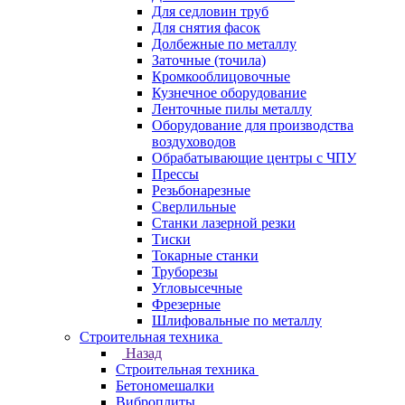
Для седловин труб
Для снятия фасок
Долбежные по металлу
Заточные (точила)
Кромкооблицовочные
Кузнечное оборудование
Ленточные пилы металлу
Оборудование для производства
воздуховодов
Обрабатывающие центры с ЧПУ
Прессы
Резьбонарезные
Сверлильные
Станки лазерной резки
Тиски
Токарные станки
Труборезы
Угловысечные
Фрезерные
Шлифовальные по металлу
Строительная техника
Назад
Строительная техника
Бетономешалки
Виброплиты