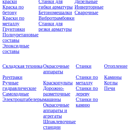
краски
Станки для
Дизельные
Краска по
гибки арматуры
Инверторные
бетону
Бетономешалки
Сварочные
Краски по
Вибротрамбовки
металлу
Станки для
Грунтовки
резки арматуры
Полиуретановые
составы
Эпоксидные
составы
Складская техника
Окрасочные
Станки
Отопление
аппараты
Ричтраки
Станки по
Камины
Ручные
Краскопульты
металлу
Котлы
гидравлические
Дорожно-
Станки по
Печи
Самоходные
разметочные
дереву
Электроштабелеры
машины
Станки по
Окрасочные
камню
аппараты и
агрегаты
Шпаклевочные
станции