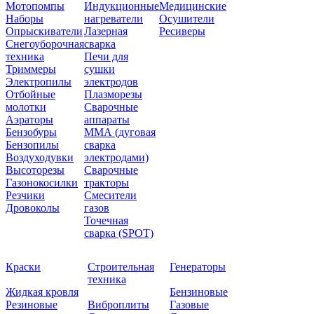
Мотопомпы
Индукционные
Медицинские
Наборы
нагреватели
Осушители
Опрыскиватели
Лазерная
Ресиверы
Снегоуборочная
сварка
техника
Печи для
Триммеры
сушки
Электропилы
электродов
Отбойные
Плазморезы
молотки
Сварочные
Аэраторы
аппараты
Бензобуры
ММА (дуговая
Бензопилы
сварка
Воздуходувки
электродами)
Высоторезы
Сварочные
Газонокосилки
тракторы
Резчики
Смесители
Дровоколы
газов
Точечная
сварка (SPOT)
Краски
Строительная
Генераторы
техника
Жидкая кровля
Бензиновые
Резиновые
Виброплиты
Газовые