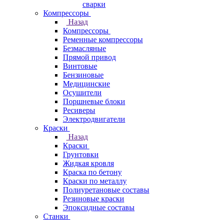
сварки
Компрессоры
Назад
Компрессоры
Ременные компрессоры
Безмасляные
Прямой привод
Винтовые
Бензиновые
Медицинские
Осушители
Поршневые блоки
Ресиверы
Электродвигатели
Краски
Назад
Краски
Грунтовки
Жидкая кровля
Краска по бетону
Краски по металлу
Полиуретановые составы
Резиновые краски
Эпоксидные составы
Станки