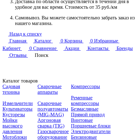
Доставка по области осуществляется в течении дня в
удобное для вас время. Стоимость от 35 руб./км
Самовывоз. Вы можете самостоятельно забрать заказ из
нашего магазина.
Назад к списку
Главная
Каталог
0
Корзина
0
Избранные
Кабинет
0
Сравнение
Акции
Контакты
Бренды
Отзывы
Поиск
Каталог товаров
Садовая
Сварочные
Компрессоры
техника
аппараты
Ременные
Измельчители
Сварочные
компрессоры
Культиваторы
полуавтоматы
Безмасляные
Кусторезы
(MIG-MAG)
Прямой привод
Мойки
Аргоновая
Винтовые
высокого
сварка (TIG)
Поршневые блоки
давления
Газосварочное
Электродвигатели
Мотоблоки
оборудование
Бензиновые