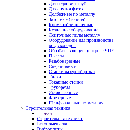
Для седловин труб
Для снятия фасок
Долбежные по металлу
Заточные (точила)
Кромкооблицовочные
Кузнечное оборудование
Ленточные пилы металлу
Оборудование для производства
воздуховодов
Обрабатывающие центры с ЧПУ
Прессы
Резьбонарезные
Сверлильные
Станки лазерной резки
Тиски
Токарные станки
Труборезы
Угловысечные
Фрезерные
Шлифовальные по металлу
Строительная техника
Назад
Строительная техника
Бетономешалки
Виброплиты