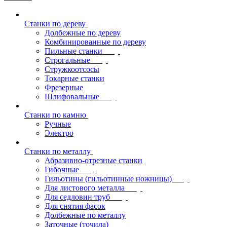
Станки по дереву
Долбежные по дереву
Комбинированные по дереву
Пильные станки
Строгальные
Стружкоотсосы
Токарные станки
Фрезерные
Шлифовальные
Станки по камню
Ручные
Электро
Станки по металлу
Абразивно-отрезные станки
Гибочные
Гильотины (гильотинные ножницы)
Для листового металла
Для седловин труб
Для снятия фасок
Долбежные по металлу
Заточные (точила)