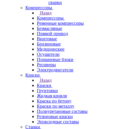
сварки
Компрессоры
Назад
Компрессоры
Ременные компрессоры
Безмасляные
Прямой привод
Винтовые
Бензиновые
Медицинские
Осушители
Поршневые блоки
Ресиверы
Электродвигатели
Краски
Назад
Краски
Грунтовки
Жидкая кровля
Краска по бетону
Краски по металлу
Полиуретановые составы
Резиновые краски
Эпоксидные составы
Станки