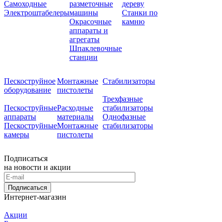
Самоходные
разметочные
дереву
Электроштабелеры
машины
Станки по
Окрасочные
камню
аппараты и
агрегаты
Шпаклевочные
станции
Пескоструйное
Монтажные
Стабилизаторы
оборудование
пистолеты
Трехфазные
Пескоструйные
Расходные
стабилизаторы
аппараты
материалы
Однофазные
Пескоструйные
Монтажные
стабилизаторы
камеры
пистолеты
Подписаться
на новости и акции
Подписаться
Интернет-магазин
Акции