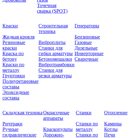
Точечная
сварка (SPOT)
Краски
Строительная
Генераторы
техника
Жидкая кровля
Бензиновые
Резиновые
Виброплиты
Газовые
краски
Станки для
Дизельные
Краска по
гибки арматуры
Инверторные
бетону
Бетономешалки
Сварочные
Краски по
Вибротрамбовки
металлу
Станки для
Грунтовки
резки арматуры
Полиуретановые
составы
Эпоксидные
составы
Складская техника
Окрасочные
Станки
Отопление
аппараты
Ричтраки
Станки по
Камины
Ручные
Краскопульты
металлу
Котлы
гидравлические
Дорожно-
Станки по
Печи