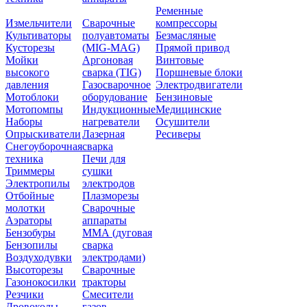
Ременные
Измельчители
Сварочные
компрессоры
Культиваторы
полуавтоматы
Безмасляные
Кусторезы
(MIG-MAG)
Прямой привод
Мойки
Аргоновая
Винтовые
высокого
сварка (TIG)
Поршневые блоки
давления
Газосварочное
Электродвигатели
Мотоблоки
оборудование
Бензиновые
Мотопомпы
Индукционные
Медицинские
Наборы
нагреватели
Осушители
Опрыскиватели
Лазерная
Ресиверы
Снегоуборочная
сварка
техника
Печи для
Триммеры
сушки
Электропилы
электродов
Отбойные
Плазморезы
молотки
Сварочные
Аэраторы
аппараты
Бензобуры
ММА (дуговая
Бензопилы
сварка
Воздуходувки
электродами)
Высоторезы
Сварочные
Газонокосилки
тракторы
Резчики
Смесители
Дровоколы
газов