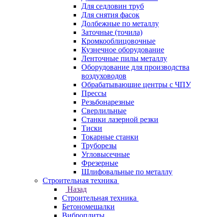
Для седловин труб
Для снятия фасок
Долбежные по металлу
Заточные (точила)
Кромкооблицовочные
Кузнечное оборудование
Ленточные пилы металлу
Оборудование для производства
воздуховодов
Обрабатывающие центры с ЧПУ
Прессы
Резьбонарезные
Сверлильные
Станки лазерной резки
Тиски
Токарные станки
Труборезы
Угловысечные
Фрезерные
Шлифовальные по металлу
Строительная техника
Назад
Строительная техника
Бетономешалки
Виброплиты