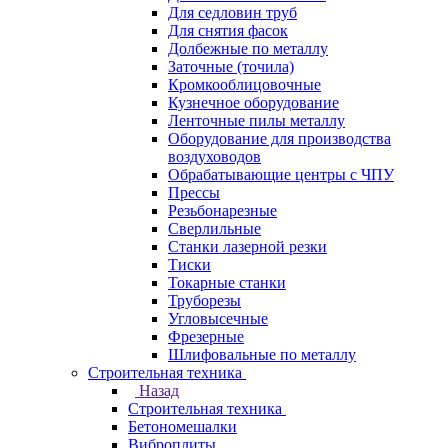
Для седловин труб
Для снятия фасок
Долбежные по металлу
Заточные (точила)
Кромкооблицовочные
Кузнечное оборудование
Ленточные пилы металлу
Оборудование для производства
воздуховодов
Обрабатывающие центры с ЧПУ
Прессы
Резьбонарезные
Сверлильные
Станки лазерной резки
Тиски
Токарные станки
Труборезы
Угловысечные
Фрезерные
Шлифовальные по металлу
Строительная техника
Назад
Строительная техника
Бетономешалки
Виброплиты