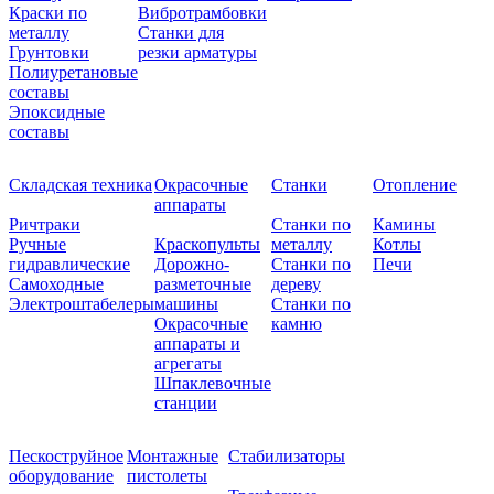
Краски по
Вибротрамбовки
металлу
Станки для
Грунтовки
резки арматуры
Полиуретановые
составы
Эпоксидные
составы
Складская техника
Окрасочные
Станки
Отопление
аппараты
Ричтраки
Станки по
Камины
Ручные
Краскопульты
металлу
Котлы
гидравлические
Дорожно-
Станки по
Печи
Самоходные
разметочные
дереву
Электроштабелеры
машины
Станки по
Окрасочные
камню
аппараты и
агрегаты
Шпаклевочные
станции
Пескоструйное
Монтажные
Стабилизаторы
оборудование
пистолеты