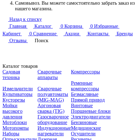
Самовывоз. Вы можете самостоятельно забрать заказ из
нашего магазина.
Назад к списку
Главная
Каталог
0
Корзина
0
Избранные
Кабинет
0
Сравнение
Акции
Контакты
Бренды
Отзывы
Поиск
Каталог товаров
Садовая
Сварочные
Компрессоры
техника
аппараты
Ременные
Измельчители
Сварочные
компрессоры
Культиваторы
полуавтоматы
Безмасляные
Кусторезы
(MIG-MAG)
Прямой привод
Мойки
Аргоновая
Винтовые
высокого
сварка (TIG)
Поршневые блоки
давления
Газосварочное
Электродвигатели
Мотоблоки
оборудование
Бензиновые
Мотопомпы
Индукционные
Медицинские
Наборы
нагреватели
Осушители
Опрыскиватели
Лазерная
Ресиверы