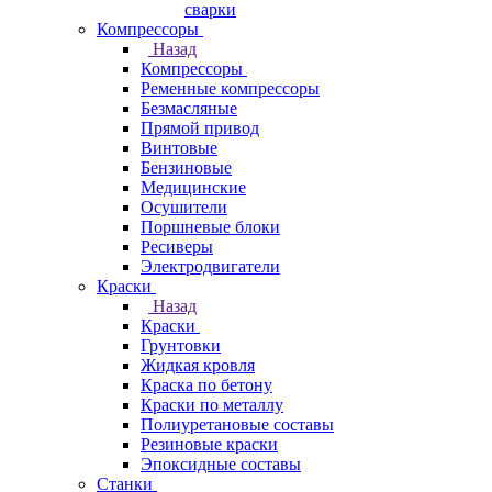
сварки
Компрессоры
Назад
Компрессоры
Ременные компрессоры
Безмасляные
Прямой привод
Винтовые
Бензиновые
Медицинские
Осушители
Поршневые блоки
Ресиверы
Электродвигатели
Краски
Назад
Краски
Грунтовки
Жидкая кровля
Краска по бетону
Краски по металлу
Полиуретановые составы
Резиновые краски
Эпоксидные составы
Станки