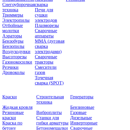
Снегоуборочная
сварка
техника
Печи для
Триммеры
сушки
Электропилы
электродов
Отбойные
Плазморезы
молотки
Сварочные
Аэраторы
аппараты
Бензобуры
ММА (дуговая
Бензопилы
сварка
Воздуходувки
электродами)
Высоторезы
Сварочные
Газонокосилки
тракторы
Резчики
Смесители
Дровоколы
газов
Точечная
сварка (SPOT)
Краски
Строительная
Генераторы
техника
Жидкая кровля
Бензиновые
Резиновые
Виброплиты
Газовые
краски
Станки для
Дизельные
Краска по
гибки арматуры
Инверторные
бетону
Бетономешалки
Сварочные