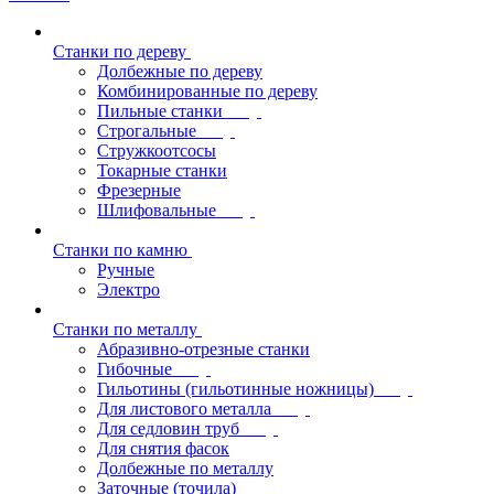
Станки по дереву
Долбежные по дереву
Комбинированные по дереву
Пильные станки
Строгальные
Стружкоотсосы
Токарные станки
Фрезерные
Шлифовальные
Станки по камню
Ручные
Электро
Станки по металлу
Абразивно-отрезные станки
Гибочные
Гильотины (гильотинные ножницы)
Для листового металла
Для седловин труб
Для снятия фасок
Долбежные по металлу
Заточные (точила)