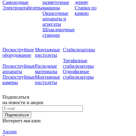
Самоходные
разметочные
дереву
Электроштабелеры
машины
Станки по
Окрасочные
камню
аппараты и
агрегаты
Шпаклевочные
станции
Пескоструйное
Монтажные
Стабилизаторы
оборудование
пистолеты
Трехфазные
Пескоструйные
Расходные
стабилизаторы
аппараты
материалы
Однофазные
Пескоструйные
Монтажные
стабилизаторы
камеры
пистолеты
Подписаться
на новости и акции
Подписаться
Интернет-магазин
Акции