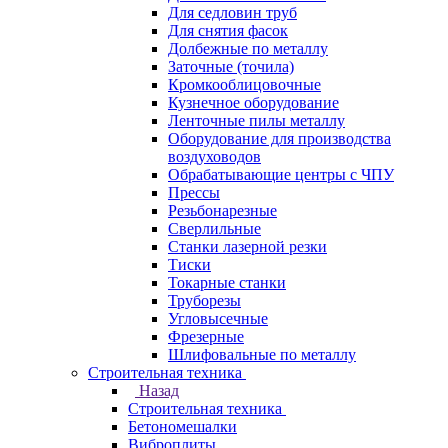
Для седловин труб
Для снятия фасок
Долбежные по металлу
Заточные (точила)
Кромкооблицовочные
Кузнечное оборудование
Ленточные пилы металлу
Оборудование для производства
воздуховодов
Обрабатывающие центры с ЧПУ
Прессы
Резьбонарезные
Сверлильные
Станки лазерной резки
Тиски
Токарные станки
Труборезы
Угловысечные
Фрезерные
Шлифовальные по металлу
Строительная техника
Назад
Строительная техника
Бетономешалки
Виброплиты