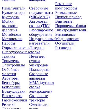
Ременные
Измельчители
Сварочные
компрессоры
Культиваторы
полуавтоматы
Безмасляные
Кусторезы
(MIG-MAG)
Прямой привод
Мойки
Аргоновая
Винтовые
высокого
сварка (TIG)
Поршневые блоки
давления
Газосварочное
Электродвигатели
Мотоблоки
оборудование
Бензиновые
Мотопомпы
Индукционные
Медицинские
Наборы
нагреватели
Осушители
Опрыскиватели
Лазерная
Ресиверы
Снегоуборочная
сварка
техника
Печи для
Триммеры
сушки
Электропилы
электродов
Отбойные
Плазморезы
молотки
Сварочные
Аэраторы
аппараты
Бензобуры
ММА (дуговая
Бензопилы
сварка
Воздуходувки
электродами)
Высоторезы
Сварочные
Газонокосилки
тракторы
Резчики
Смесители
Дровоколы
газов