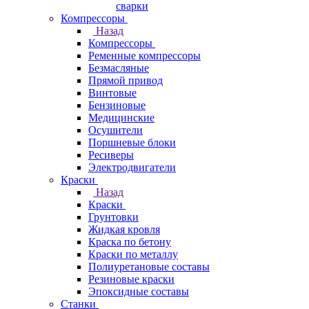
сварки
Компрессоры
Назад
Компрессоры
Ременные компрессоры
Безмасляные
Прямой привод
Винтовые
Бензиновые
Медицинские
Осушители
Поршневые блоки
Ресиверы
Электродвигатели
Краски
Назад
Краски
Грунтовки
Жидкая кровля
Краска по бетону
Краски по металлу
Полиуретановые составы
Резиновые краски
Эпоксидные составы
Станки