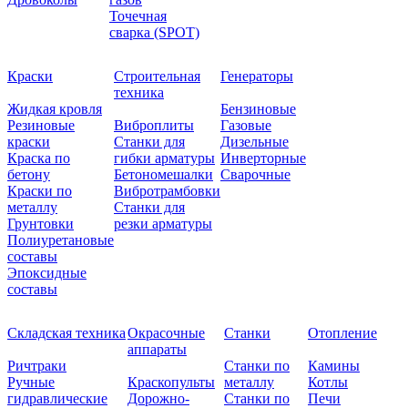
Точечная
сварка (SPOT)
Краски
Строительная
Генераторы
техника
Жидкая кровля
Бензиновые
Резиновые
Виброплиты
Газовые
краски
Станки для
Дизельные
Краска по
гибки арматуры
Инверторные
бетону
Бетономешалки
Сварочные
Краски по
Вибротрамбовки
металлу
Станки для
Грунтовки
резки арматуры
Полиуретановые
составы
Эпоксидные
составы
Складская техника
Окрасочные
Станки
Отопление
аппараты
Ричтраки
Станки по
Камины
Ручные
Краскопульты
металлу
Котлы
гидравлические
Дорожно-
Станки по
Печи