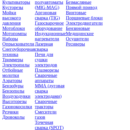
Культиваторы
полуавтоматы
Безмасляные
Кусторезы
(MIG-MAG)
Прямой привод
Мойки
Аргоновая
Винтовые
высокого
сварка (TIG)
Поршневые блоки
давления
Газосварочное
Электродвигатели
Мотоблоки
оборудование
Бензиновые
Мотопомпы
Индукционные
Медицинские
Наборы
нагреватели
Осушители
Опрыскиватели
Лазерная
Ресиверы
Снегоуборочная
сварка
техника
Печи для
Триммеры
сушки
Электропилы
электродов
Отбойные
Плазморезы
молотки
Сварочные
Аэраторы
аппараты
Бензобуры
ММА (дуговая
Бензопилы
сварка
Воздуходувки
электродами)
Высоторезы
Сварочные
Газонокосилки
тракторы
Резчики
Смесители
Дровоколы
газов
Точечная
сварка (SPOT)