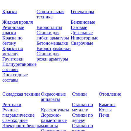
Краски
Строительная
Генераторы
техника
Жидкая кровля
Бензиновые
Резиновые
Виброплиты
Газовые
краски
Станки для
Дизельные
Краска по
гибки арматуры
Инверторные
бетону
Бетономешалки
Сварочные
Краски по
Вибротрамбовки
металлу
Станки для
Грунтовки
резки арматуры
Полиуретановые
составы
Эпоксидные
составы
Складская техника
Окрасочные
Станки
Отопление
аппараты
Ричтраки
Станки по
Камины
Ручные
Краскопульты
металлу
Котлы
гидравлические
Дорожно-
Станки по
Печи
Самоходные
разметочные
дереву
Электроштабелеры
машины
Станки по
Окрасочные
камню