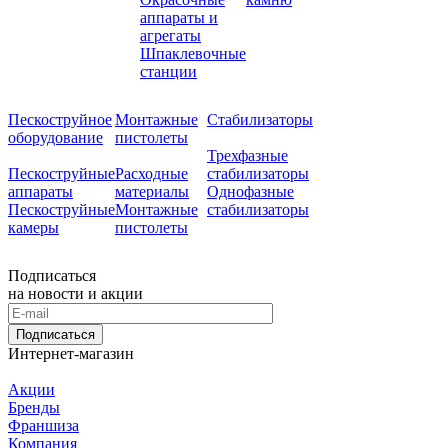
аппараты и
агрегаты
Шпаклевочные
станции
Пескоструйное
Монтажные
Стабилизаторы
оборудование
пистолеты
Трехфазные
Пескоструйные
Расходные
стабилизаторы
аппараты
материалы
Однофазные
Пескоструйные
Монтажные
стабилизаторы
камеры
пистолеты
Подписаться
на новости и акции
Подписаться
Интернет-магазин
Акции
Бренды
Франшиза
Компания