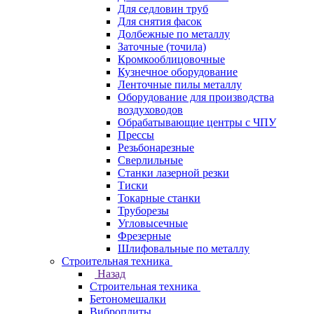
Для седловин труб
Для снятия фасок
Долбежные по металлу
Заточные (точила)
Кромкооблицовочные
Кузнечное оборудование
Ленточные пилы металлу
Оборудование для производства
воздуховодов
Обрабатывающие центры с ЧПУ
Прессы
Резьбонарезные
Сверлильные
Станки лазерной резки
Тиски
Токарные станки
Труборезы
Угловысечные
Фрезерные
Шлифовальные по металлу
Строительная техника
Назад
Строительная техника
Бетономешалки
Виброплиты