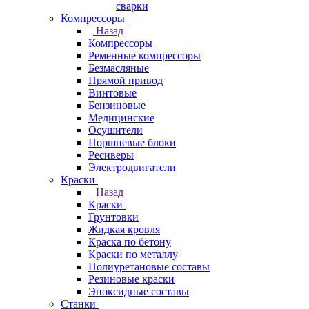
сварки
Компрессоры
Назад
Компрессоры
Ременные компрессоры
Безмасляные
Прямой привод
Винтовые
Бензиновые
Медицинские
Осушители
Поршневые блоки
Ресиверы
Электродвигатели
Краски
Назад
Краски
Грунтовки
Жидкая кровля
Краска по бетону
Краски по металлу
Полиуретановые составы
Резиновые краски
Эпоксидные составы
Станки