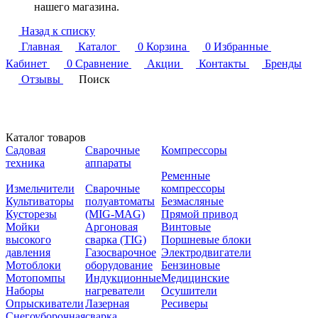
нашего магазина.
Назад к списку
Главная
Каталог
0
Корзина
0
Избранные
Кабинет
0
Сравнение
Акции
Контакты
Бренды
Отзывы
Поиск
Каталог товаров
Садовая
Сварочные
Компрессоры
техника
аппараты
Ременные
Измельчители
Сварочные
компрессоры
Культиваторы
полуавтоматы
Безмасляные
Кусторезы
(MIG-MAG)
Прямой привод
Мойки
Аргоновая
Винтовые
высокого
сварка (TIG)
Поршневые блоки
давления
Газосварочное
Электродвигатели
Мотоблоки
оборудование
Бензиновые
Мотопомпы
Индукционные
Медицинские
Наборы
нагреватели
Осушители
Опрыскиватели
Лазерная
Ресиверы
Снегоуборочная
сварка