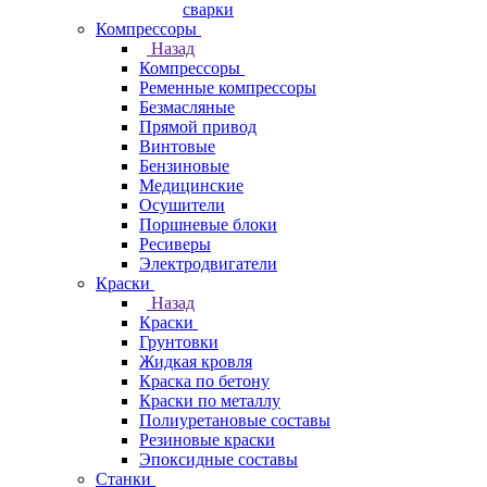
сварки
Компрессоры
Назад
Компрессоры
Ременные компрессоры
Безмасляные
Прямой привод
Винтовые
Бензиновые
Медицинские
Осушители
Поршневые блоки
Ресиверы
Электродвигатели
Краски
Назад
Краски
Грунтовки
Жидкая кровля
Краска по бетону
Краски по металлу
Полиуретановые составы
Резиновые краски
Эпоксидные составы
Станки