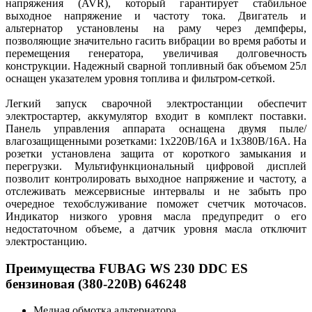
напряжения (AVR), который гарантирует стабильное
выходное напряжение и частоту тока. Двигатель и
альтернатор установлены на раму через демпферы,
позволяющие значительно гасить вибрации во время работы и
перемещения генератора, увеличивая долговечность
конструкции. Надежный сварной топливный бак объемом 25л
оснащен указателем уровня топлива и фильтром-сеткой.
Легкий запуск сварочной электростанции обеспечит
электростартер, аккумулятор входит в комплект поставки.
Панель управления аппарата оснащена двумя пыле/
влагозащищенными розетками: 1х220В/16А и 1х380В/16А. На
розетки установлена защита от короткого замыкания и
перегрузки. Мультифункциональный цифровой дисплей
позволит контролировать выходное напряжение и частоту, а
отслеживать межсервисные интервалы и не забыть про
очередное техобслуживание поможет счетчик моточасов.
Индикатор низкого уровня масла предупредит о его
недостаточном объеме, а датчик уровня масла отключит
электростанцию.
Преимущества FUBAG WS 230 DDC ES
бензиновая (380-220В) 646248
Медная обмотка альтернатора