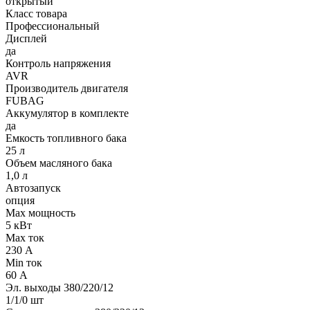
открытый
Класс товара
Профессиональный
Дисплей
да
Контроль напряжения
AVR
Производитель двигателя
FUBAG
Аккумулятор в комплекте
да
Емкость топливного бака
25 л
Объем масляного бака
1,0 л
Автозапуск
опция
Max мощность
5 кВт
Max ток
230 А
Min ток
60 А
Эл. выходы 380/220/12
1/1/0 шт