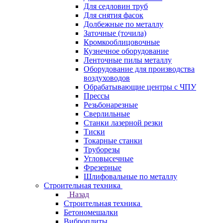
Для седловин труб
Для снятия фасок
Долбежные по металлу
Заточные (точила)
Кромкооблицовочные
Кузнечное оборудование
Ленточные пилы металлу
Оборудование для производства
воздуховодов
Обрабатывающие центры с ЧПУ
Прессы
Резьбонарезные
Сверлильные
Станки лазерной резки
Тиски
Токарные станки
Труборезы
Угловысечные
Фрезерные
Шлифовальные по металлу
Строительная техника
Назад
Строительная техника
Бетономешалки
Виброплиты