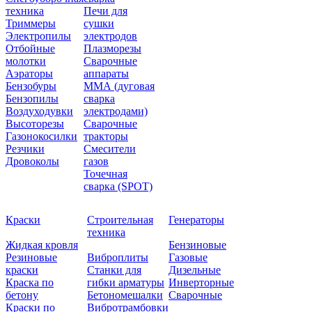
техника
Печи для
Триммеры
сушки
Электропилы
электродов
Отбойные
Плазморезы
молотки
Сварочные
Аэраторы
аппараты
Бензобуры
ММА (дуговая
Бензопилы
сварка
Воздуходувки
электродами)
Высоторезы
Сварочные
Газонокосилки
тракторы
Резчики
Смесители
Дровоколы
газов
Точечная
сварка (SPOT)
Краски
Строительная
Генераторы
техника
Жидкая кровля
Бензиновые
Резиновые
Виброплиты
Газовые
краски
Станки для
Дизельные
Краска по
гибки арматуры
Инверторные
бетону
Бетономешалки
Сварочные
Краски по
Вибротрамбовки