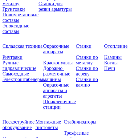
металлу
Станки для
Грунтовки
резки арматуры
Полиуретановые
составы
Эпоксидные
составы
Складская техника
Окрасочные
Станки
Отопление
аппараты
Ричтраки
Станки по
Камины
Ручные
Краскопульты
металлу
Котлы
гидравлические
Дорожно-
Станки по
Печи
Самоходные
разметочные
дереву
Электроштабелеры
машины
Станки по
Окрасочные
камню
аппараты и
агрегаты
Шпаклевочные
станции
Пескоструйное
Монтажные
Стабилизаторы
оборудование
пистолеты
Трехфазные