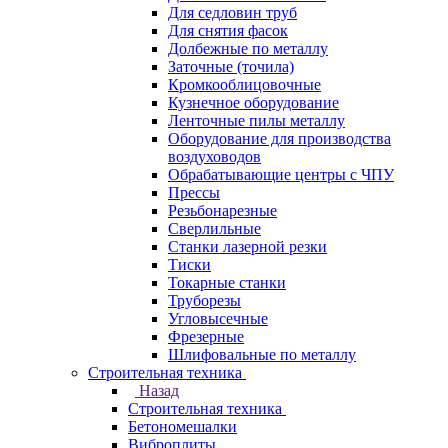
Для седловин труб
Для снятия фасок
Долбежные по металлу
Заточные (точила)
Кромкооблицовочные
Кузнечное оборудование
Ленточные пилы металлу
Оборудование для производства
воздуховодов
Обрабатывающие центры с ЧПУ
Прессы
Резьбонарезные
Сверлильные
Станки лазерной резки
Тиски
Токарные станки
Труборезы
Угловысечные
Фрезерные
Шлифовальные по металлу
Строительная техника
Назад
Строительная техника
Бетономешалки
Виброплиты