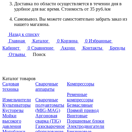
Доставка по области осуществляется в течении дня в
удобное для вас время. Стоимость от 35 руб./км
Самовывоз. Вы можете самостоятельно забрать заказ из
нашего магазина.
Назад к списку
Главная
Каталог
0
Корзина
0
Избранные
Кабинет
0
Сравнение
Акции
Контакты
Бренды
Отзывы
Поиск
Каталог товаров
Садовая
Сварочные
Компрессоры
техника
аппараты
Ременные
Измельчители
Сварочные
компрессоры
Культиваторы
полуавтоматы
Безмасляные
Кусторезы
(MIG-MAG)
Прямой привод
Мойки
Аргоновая
Винтовые
высокого
сварка (TIG)
Поршневые блоки
давления
Газосварочное
Электродвигатели
Мотоблоки
оборудование
Бензиновые