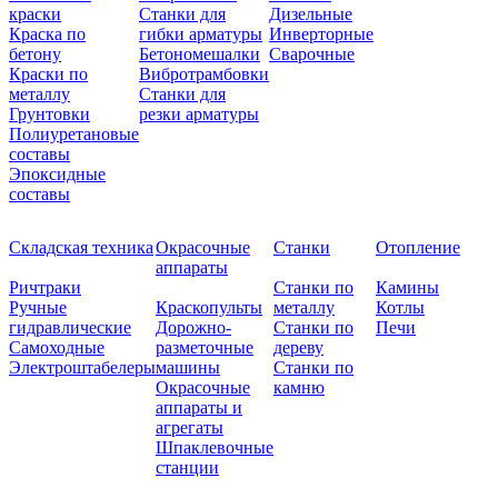
краски
Станки для
Дизельные
Краска по
гибки арматуры
Инверторные
бетону
Бетономешалки
Сварочные
Краски по
Вибротрамбовки
металлу
Станки для
Грунтовки
резки арматуры
Полиуретановые
составы
Эпоксидные
составы
Складская техника
Окрасочные
Станки
Отопление
аппараты
Ричтраки
Станки по
Камины
Ручные
Краскопульты
металлу
Котлы
гидравлические
Дорожно-
Станки по
Печи
Самоходные
разметочные
дереву
Электроштабелеры
машины
Станки по
Окрасочные
камню
аппараты и
агрегаты
Шпаклевочные
станции