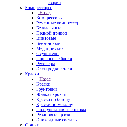
сварки
Компрессоры
Назад
Компрессоры
Ременные компрессоры
Безмасляные
Прямой привод
Винтовые
Бензиновые
Медицинские
Осушители
Поршневые блоки
Ресиверы
Электродвигатели
Краски
Назад
Краски
Грунтовки
Жидкая кровля
Краска по бетону
Краски по металлу
Полиуретановые составы
Резиновые краски
Эпоксидные составы
Станки