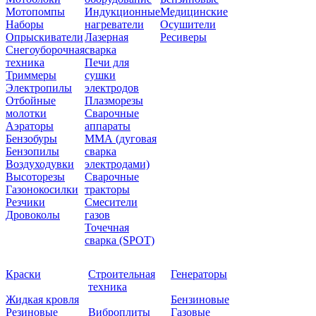
Мотопомпы
Индукционные
Медицинские
Наборы
нагреватели
Осушители
Опрыскиватели
Лазерная
Ресиверы
Снегоуборочная
сварка
техника
Печи для
Триммеры
сушки
Электропилы
электродов
Отбойные
Плазморезы
молотки
Сварочные
Аэраторы
аппараты
Бензобуры
ММА (дуговая
Бензопилы
сварка
Воздуходувки
электродами)
Высоторезы
Сварочные
Газонокосилки
тракторы
Резчики
Смесители
Дровоколы
газов
Точечная
сварка (SPOT)
Краски
Строительная
Генераторы
техника
Жидкая кровля
Бензиновые
Резиновые
Виброплиты
Газовые