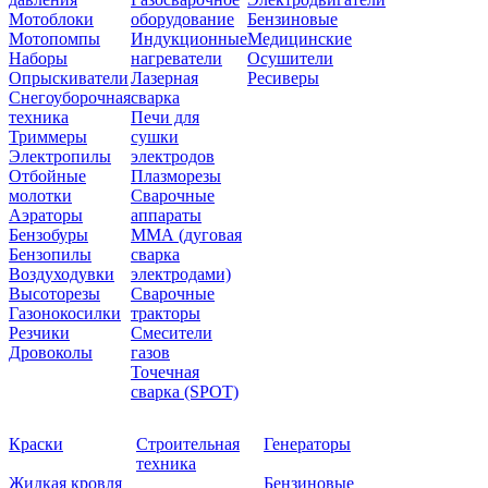
Мотоблоки
оборудование
Бензиновые
Мотопомпы
Индукционные
Медицинские
Наборы
нагреватели
Осушители
Опрыскиватели
Лазерная
Ресиверы
Снегоуборочная
сварка
техника
Печи для
Триммеры
сушки
Электропилы
электродов
Отбойные
Плазморезы
молотки
Сварочные
Аэраторы
аппараты
Бензобуры
ММА (дуговая
Бензопилы
сварка
Воздуходувки
электродами)
Высоторезы
Сварочные
Газонокосилки
тракторы
Резчики
Смесители
Дровоколы
газов
Точечная
сварка (SPOT)
Краски
Строительная
Генераторы
техника
Жидкая кровля
Бензиновые