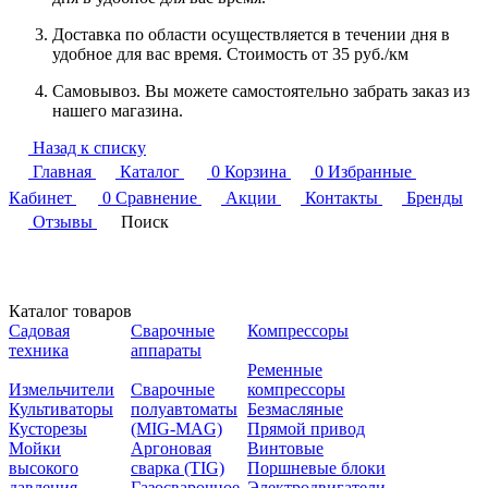
Доставка по области осуществляется в течении дня в
удобное для вас время. Стоимость от 35 руб./км
Самовывоз. Вы можете самостоятельно забрать заказ из
нашего магазина.
Назад к списку
Главная
Каталог
0
Корзина
0
Избранные
Кабинет
0
Сравнение
Акции
Контакты
Бренды
Отзывы
Поиск
Каталог товаров
Садовая
Сварочные
Компрессоры
техника
аппараты
Ременные
Измельчители
Сварочные
компрессоры
Культиваторы
полуавтоматы
Безмасляные
Кусторезы
(MIG-MAG)
Прямой привод
Мойки
Аргоновая
Винтовые
высокого
сварка (TIG)
Поршневые блоки
давления
Газосварочное
Электродвигатели