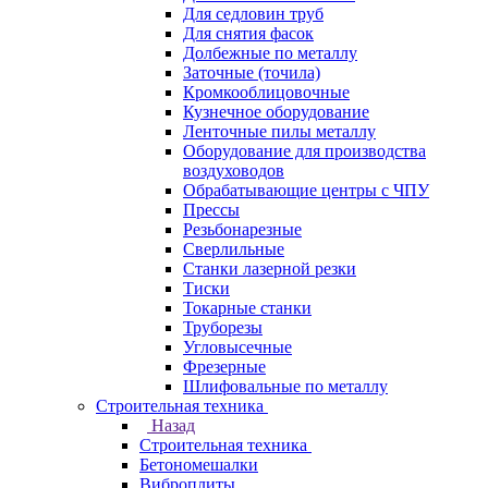
Для седловин труб
Для снятия фасок
Долбежные по металлу
Заточные (точила)
Кромкооблицовочные
Кузнечное оборудование
Ленточные пилы металлу
Оборудование для производства
воздуховодов
Обрабатывающие центры с ЧПУ
Прессы
Резьбонарезные
Сверлильные
Станки лазерной резки
Тиски
Токарные станки
Труборезы
Угловысечные
Фрезерные
Шлифовальные по металлу
Строительная техника
Назад
Строительная техника
Бетономешалки
Виброплиты