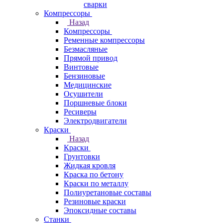
сварки
Компрессоры
Назад
Компрессоры
Ременные компрессоры
Безмасляные
Прямой привод
Винтовые
Бензиновые
Медицинские
Осушители
Поршневые блоки
Ресиверы
Электродвигатели
Краски
Назад
Краски
Грунтовки
Жидкая кровля
Краска по бетону
Краски по металлу
Полиуретановые составы
Резиновые краски
Эпоксидные составы
Станки