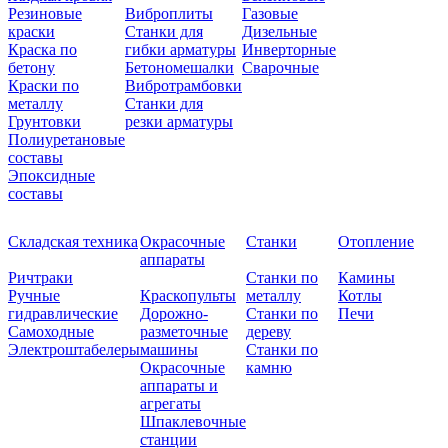
Резиновые
Виброплиты
Газовые
краски
Станки для
Дизельные
Краска по
гибки арматуры
Инверторные
бетону
Бетономешалки
Сварочные
Краски по
Вибротрамбовки
металлу
Станки для
Грунтовки
резки арматуры
Полиуретановые
составы
Эпоксидные
составы
Складская техника
Окрасочные
Станки
Отопление
аппараты
Ричтраки
Станки по
Камины
Ручные
Краскопульты
металлу
Котлы
гидравлические
Дорожно-
Станки по
Печи
Самоходные
разметочные
дереву
Электроштабелеры
машины
Станки по
Окрасочные
камню
аппараты и
агрегаты
Шпаклевочные
станции