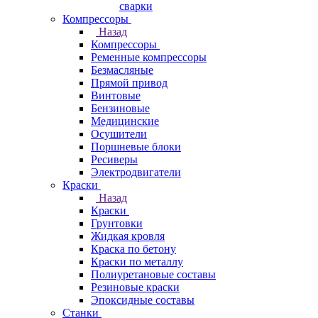
сварки
Компрессоры
Назад
Компрессоры
Ременные компрессоры
Безмасляные
Прямой привод
Винтовые
Бензиновые
Медицинские
Осушители
Поршневые блоки
Ресиверы
Электродвигатели
Краски
Назад
Краски
Грунтовки
Жидкая кровля
Краска по бетону
Краски по металлу
Полиуретановые составы
Резиновые краски
Эпоксидные составы
Станки