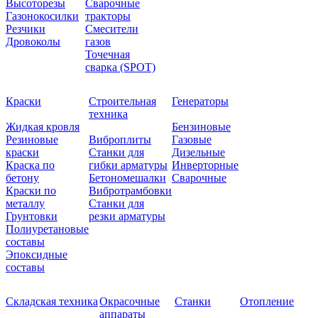
Высоторезы
Сварочные
Газонокосилки
тракторы
Резчики
Смесители
Дровоколы
газов
Точечная
сварка (SPOT)
Краски
Строительная
Генераторы
техника
Жидкая кровля
Бензиновые
Резиновые
Виброплиты
Газовые
краски
Станки для
Дизельные
Краска по
гибки арматуры
Инверторные
бетону
Бетономешалки
Сварочные
Краски по
Вибротрамбовки
металлу
Станки для
Грунтовки
резки арматуры
Полиуретановые
составы
Эпоксидные
составы
Складская техника
Окрасочные
Станки
Отопление
аппараты