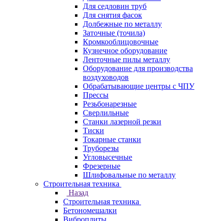
Для седловин труб
Для снятия фасок
Долбежные по металлу
Заточные (точила)
Кромкооблицовочные
Кузнечное оборудование
Ленточные пилы металлу
Оборудование для производства
воздуховодов
Обрабатывающие центры с ЧПУ
Прессы
Резьбонарезные
Сверлильные
Станки лазерной резки
Тиски
Токарные станки
Труборезы
Угловысечные
Фрезерные
Шлифовальные по металлу
Строительная техника
Назад
Строительная техника
Бетономешалки
Виброплиты