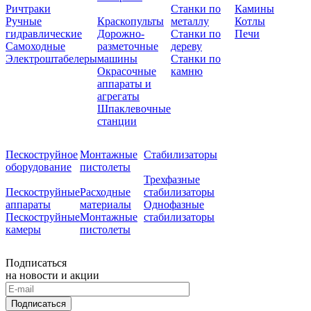
Ричтраки
Станки по
Камины
Ручные
Краскопульты
металлу
Котлы
гидравлические
Дорожно-
Станки по
Печи
Самоходные
разметочные
дереву
Электроштабелеры
машины
Станки по
Окрасочные
камню
аппараты и
агрегаты
Шпаклевочные
станции
Пескоструйное
Монтажные
Стабилизаторы
оборудование
пистолеты
Трехфазные
Пескоструйные
Расходные
стабилизаторы
аппараты
материалы
Однофазные
Пескоструйные
Монтажные
стабилизаторы
камеры
пистолеты
Подписаться
на новости и акции
Подписаться