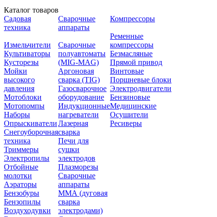
Каталог товаров
Садовая
Сварочные
Компрессоры
техника
аппараты
Ременные
Измельчители
Сварочные
компрессоры
Культиваторы
полуавтоматы
Безмасляные
Кусторезы
(MIG-MAG)
Прямой привод
Мойки
Аргоновая
Винтовые
высокого
сварка (TIG)
Поршневые блоки
давления
Газосварочное
Электродвигатели
Мотоблоки
оборудование
Бензиновые
Мотопомпы
Индукционные
Медицинские
Наборы
нагреватели
Осушители
Опрыскиватели
Лазерная
Ресиверы
Снегоуборочная
сварка
техника
Печи для
Триммеры
сушки
Электропилы
электродов
Отбойные
Плазморезы
молотки
Сварочные
Аэраторы
аппараты
Бензобуры
ММА (дуговая
Бензопилы
сварка
Воздуходувки
электродами)