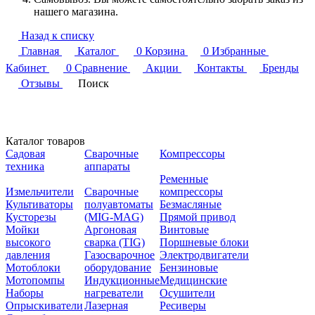
нашего магазина.
Назад к списку
Главная
Каталог
0
Корзина
0
Избранные
Кабинет
0
Сравнение
Акции
Контакты
Бренды
Отзывы
Поиск
Каталог товаров
Садовая
Сварочные
Компрессоры
техника
аппараты
Ременные
Измельчители
Сварочные
компрессоры
Культиваторы
полуавтоматы
Безмасляные
Кусторезы
(MIG-MAG)
Прямой привод
Мойки
Аргоновая
Винтовые
высокого
сварка (TIG)
Поршневые блоки
давления
Газосварочное
Электродвигатели
Мотоблоки
оборудование
Бензиновые
Мотопомпы
Индукционные
Медицинские
Наборы
нагреватели
Осушители
Опрыскиватели
Лазерная
Ресиверы