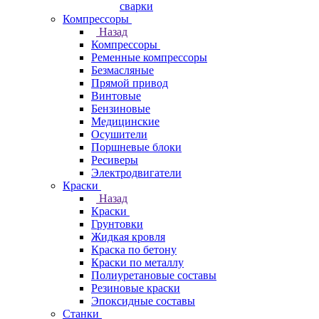
сварки
Компрессоры
Назад
Компрессоры
Ременные компрессоры
Безмасляные
Прямой привод
Винтовые
Бензиновые
Медицинские
Осушители
Поршневые блоки
Ресиверы
Электродвигатели
Краски
Назад
Краски
Грунтовки
Жидкая кровля
Краска по бетону
Краски по металлу
Полиуретановые составы
Резиновые краски
Эпоксидные составы
Станки