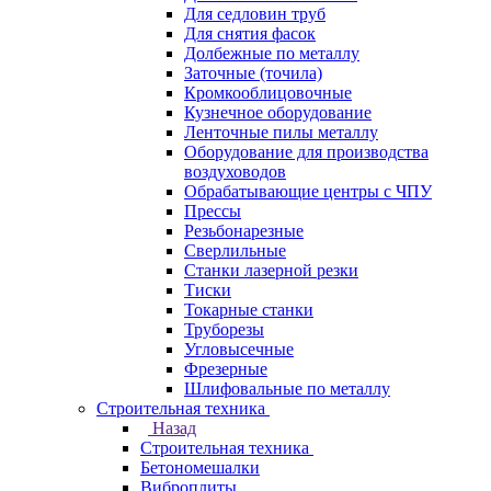
Для седловин труб
Для снятия фасок
Долбежные по металлу
Заточные (точила)
Кромкооблицовочные
Кузнечное оборудование
Ленточные пилы металлу
Оборудование для производства
воздуховодов
Обрабатывающие центры с ЧПУ
Прессы
Резьбонарезные
Сверлильные
Станки лазерной резки
Тиски
Токарные станки
Труборезы
Угловысечные
Фрезерные
Шлифовальные по металлу
Строительная техника
Назад
Строительная техника
Бетономешалки
Виброплиты