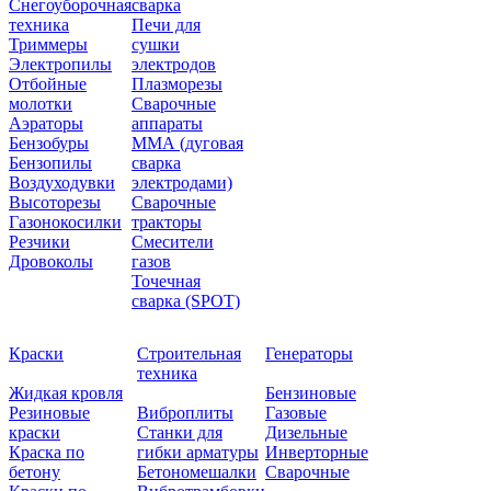
Снегоуборочная
сварка
техника
Печи для
Триммеры
сушки
Электропилы
электродов
Отбойные
Плазморезы
молотки
Сварочные
Аэраторы
аппараты
Бензобуры
ММА (дуговая
Бензопилы
сварка
Воздуходувки
электродами)
Высоторезы
Сварочные
Газонокосилки
тракторы
Резчики
Смесители
Дровоколы
газов
Точечная
сварка (SPOT)
Краски
Строительная
Генераторы
техника
Жидкая кровля
Бензиновые
Резиновые
Виброплиты
Газовые
краски
Станки для
Дизельные
Краска по
гибки арматуры
Инверторные
бетону
Бетономешалки
Сварочные