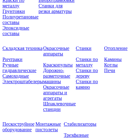
Краски по
Вибротрамбовки
металлу
Станки для
Грунтовки
резки арматуры
Полиуретановые
составы
Эпоксидные
составы
Складская техника
Окрасочные
Станки
Отопление
аппараты
Ричтраки
Станки по
Камины
Ручные
Краскопульты
металлу
Котлы
гидравлические
Дорожно-
Станки по
Печи
Самоходные
разметочные
дереву
Электроштабелеры
машины
Станки по
Окрасочные
камню
аппараты и
агрегаты
Шпаклевочные
станции
Пескоструйное
Монтажные
Стабилизаторы
оборудование
пистолеты
Трехфазные