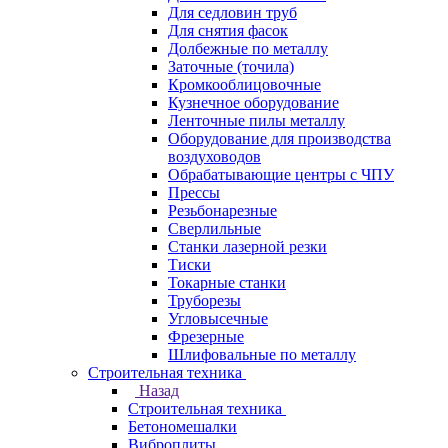
Для седловин труб
Для снятия фасок
Долбежные по металлу
Заточные (точила)
Кромкооблицовочные
Кузнечное оборудование
Ленточные пилы металлу
Оборудование для производства
воздуховодов
Обрабатывающие центры с ЧПУ
Прессы
Резьбонарезные
Сверлильные
Станки лазерной резки
Тиски
Токарные станки
Труборезы
Угловысечные
Фрезерные
Шлифовальные по металлу
Строительная техника
Назад
Строительная техника
Бетономешалки
Виброплиты