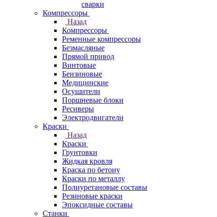
сварки
Компрессоры
Назад
Компрессоры
Ременные компрессоры
Безмасляные
Прямой привод
Винтовые
Бензиновые
Медицинские
Осушители
Поршневые блоки
Ресиверы
Электродвигатели
Краски
Назад
Краски
Грунтовки
Жидкая кровля
Краска по бетону
Краски по металлу
Полиуретановые составы
Резиновые краски
Эпоксидные составы
Станки