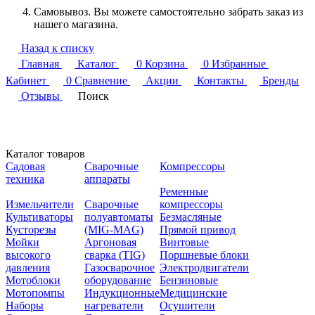
Самовывоз. Вы можете самостоятельно забрать заказ из
нашего магазина.
Назад к списку
Главная
Каталог
0
Корзина
0
Избранные
Кабинет
0
Сравнение
Акции
Контакты
Бренды
Отзывы
Поиск
Каталог товаров
Садовая
Сварочные
Компрессоры
техника
аппараты
Ременные
Измельчители
Сварочные
компрессоры
Культиваторы
полуавтоматы
Безмасляные
Кусторезы
(MIG-MAG)
Прямой привод
Мойки
Аргоновая
Винтовые
высокого
сварка (TIG)
Поршневые блоки
давления
Газосварочное
Электродвигатели
Мотоблоки
оборудование
Бензиновые
Мотопомпы
Индукционные
Медицинские
Наборы
нагреватели
Осушители