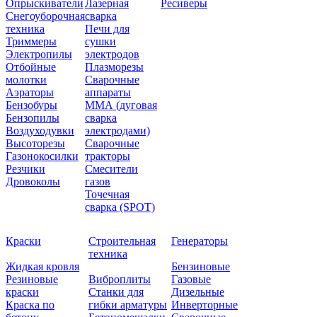
Опрыскиватели
Лазерная
Ресиверы
Снегоуборочная
сварка
техника
Печи для
Триммеры
сушки
Электропилы
электродов
Отбойные
Плазморезы
молотки
Сварочные
Аэраторы
аппараты
Бензобуры
ММА (дуговая
Бензопилы
сварка
Воздуходувки
электродами)
Высоторезы
Сварочные
Газонокосилки
тракторы
Резчики
Смесители
Дровоколы
газов
Точечная
сварка (SPOT)
Краски
Строительная
Генераторы
техника
Жидкая кровля
Бензиновые
Резиновые
Виброплиты
Газовые
краски
Станки для
Дизельные
Краска по
гибки арматуры
Инверторные