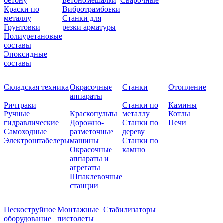
бетону
Бетономешалки
Сварочные
Краски по
Вибротрамбовки
металлу
Станки для
Грунтовки
резки арматуры
Полиуретановые
составы
Эпоксидные
составы
Складская техника
Окрасочные
Станки
Отопление
аппараты
Ричтраки
Станки по
Камины
Ручные
Краскопульты
металлу
Котлы
гидравлические
Дорожно-
Станки по
Печи
Самоходные
разметочные
дереву
Электроштабелеры
машины
Станки по
Окрасочные
камню
аппараты и
агрегаты
Шпаклевочные
станции
Пескоструйное
Монтажные
Стабилизаторы
оборудование
пистолеты