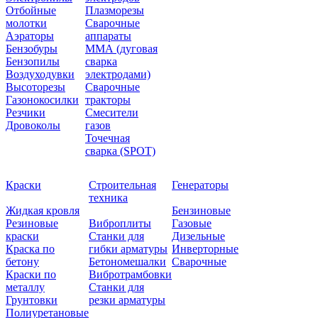
Отбойные
Плазморезы
молотки
Сварочные
Аэраторы
аппараты
Бензобуры
ММА (дуговая
Бензопилы
сварка
Воздуходувки
электродами)
Высоторезы
Сварочные
Газонокосилки
тракторы
Резчики
Смесители
Дровоколы
газов
Точечная
сварка (SPOT)
Краски
Строительная
Генераторы
техника
Жидкая кровля
Бензиновые
Резиновые
Виброплиты
Газовые
краски
Станки для
Дизельные
Краска по
гибки арматуры
Инверторные
бетону
Бетономешалки
Сварочные
Краски по
Вибротрамбовки
металлу
Станки для
Грунтовки
резки арматуры
Полиуретановые