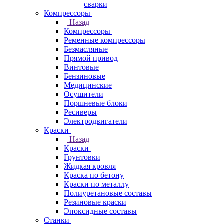
сварки
Компрессоры
Назад
Компрессоры
Ременные компрессоры
Безмасляные
Прямой привод
Винтовые
Бензиновые
Медицинские
Осушители
Поршневые блоки
Ресиверы
Электродвигатели
Краски
Назад
Краски
Грунтовки
Жидкая кровля
Краска по бетону
Краски по металлу
Полиуретановые составы
Резиновые краски
Эпоксидные составы
Станки