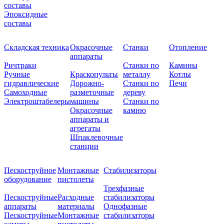
составы
Эпоксидные
составы
Складская техника
Окрасочные
Станки
Отопление
аппараты
Ричтраки
Станки по
Камины
Ручные
Краскопульты
металлу
Котлы
гидравлические
Дорожно-
Станки по
Печи
Самоходные
разметочные
дереву
Электроштабелеры
машины
Станки по
Окрасочные
камню
аппараты и
агрегаты
Шпаклевочные
станции
Пескоструйное
Монтажные
Стабилизаторы
оборудование
пистолеты
Трехфазные
Пескоструйные
Расходные
стабилизаторы
аппараты
материалы
Однофазные
Пескоструйные
Монтажные
стабилизаторы