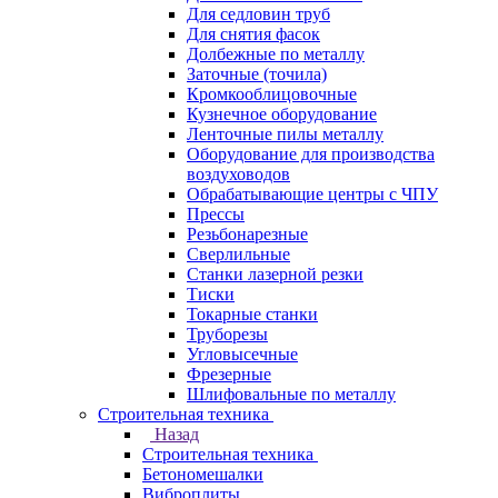
Для седловин труб
Для снятия фасок
Долбежные по металлу
Заточные (точила)
Кромкооблицовочные
Кузнечное оборудование
Ленточные пилы металлу
Оборудование для производства
воздуховодов
Обрабатывающие центры с ЧПУ
Прессы
Резьбонарезные
Сверлильные
Станки лазерной резки
Тиски
Токарные станки
Труборезы
Угловысечные
Фрезерные
Шлифовальные по металлу
Строительная техника
Назад
Строительная техника
Бетономешалки
Виброплиты