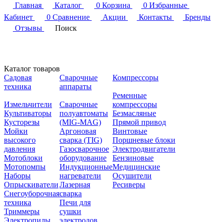
Главная
Каталог
0
Корзина
0
Избранные
Кабинет
0
Сравнение
Акции
Контакты
Бренды
Отзывы
Поиск
Каталог товаров
Садовая
Сварочные
Компрессоры
техника
аппараты
Ременные
Измельчители
Сварочные
компрессоры
Культиваторы
полуавтоматы
Безмасляные
Кусторезы
(MIG-MAG)
Прямой привод
Мойки
Аргоновая
Винтовые
высокого
сварка (TIG)
Поршневые блоки
давления
Газосварочное
Электродвигатели
Мотоблоки
оборудование
Бензиновые
Мотопомпы
Индукционные
Медицинские
Наборы
нагреватели
Осушители
Опрыскиватели
Лазерная
Ресиверы
Снегоуборочная
сварка
техника
Печи для
Триммеры
сушки
Электропилы
электродов