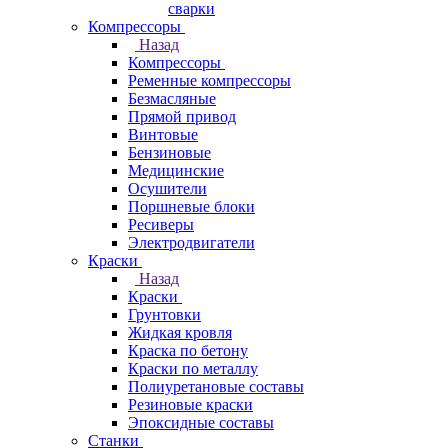
сварки
Компрессоры
Назад
Компрессоры
Ременные компрессоры
Безмасляные
Прямой привод
Винтовые
Бензиновые
Медицинские
Осушители
Поршневые блоки
Ресиверы
Электродвигатели
Краски
Назад
Краски
Грунтовки
Жидкая кровля
Краска по бетону
Краски по металлу
Полиуретановые составы
Резиновые краски
Эпоксидные составы
Станки