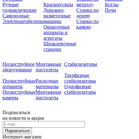
Ручные
Краскопульты
металлу
Котлы
гидравлические
Дорожно-
Станки по
Печи
Самоходные
разметочные
дереву
Электроштабелеры
машины
Станки по
Окрасочные
камню
аппараты и
агрегаты
Шпаклевочные
станции
Пескоструйное
Монтажные
Стабилизаторы
оборудование
пистолеты
Трехфазные
Пескоструйные
Расходные
стабилизаторы
аппараты
материалы
Однофазные
Пескоструйные
Монтажные
стабилизаторы
камеры
пистолеты
Подписаться
на новости и акции
Подписаться
Интернет-магазин