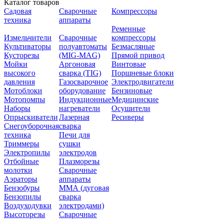
Каталог товаров
Садовая
Сварочные
Компрессоры
техника
аппараты
Ременные
Измельчители
Сварочные
компрессоры
Культиваторы
полуавтоматы
Безмасляные
Кусторезы
(MIG-MAG)
Прямой привод
Мойки
Аргоновая
Винтовые
высокого
сварка (TIG)
Поршневые блоки
давления
Газосварочное
Электродвигатели
Мотоблоки
оборудование
Бензиновые
Мотопомпы
Индукционные
Медицинские
Наборы
нагреватели
Осушители
Опрыскиватели
Лазерная
Ресиверы
Снегоуборочная
сварка
техника
Печи для
Триммеры
сушки
Электропилы
электродов
Отбойные
Плазморезы
молотки
Сварочные
Аэраторы
аппараты
Бензобуры
ММА (дуговая
Бензопилы
сварка
Воздуходувки
электродами)
Высоторезы
Сварочные