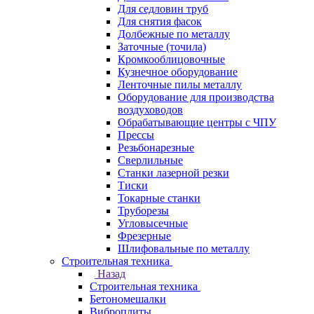
Для седловин труб
Для снятия фасок
Долбежные по металлу
Заточные (точила)
Кромкооблицовочные
Кузнечное оборудование
Ленточные пилы металлу
Оборудование для производства
воздуховодов
Обрабатывающие центры с ЧПУ
Прессы
Резьбонарезные
Сверлильные
Станки лазерной резки
Тиски
Токарные станки
Труборезы
Угловысечные
Фрезерные
Шлифовальные по металлу
Строительная техника
Назад
Строительная техника
Бетономешалки
Виброплиты