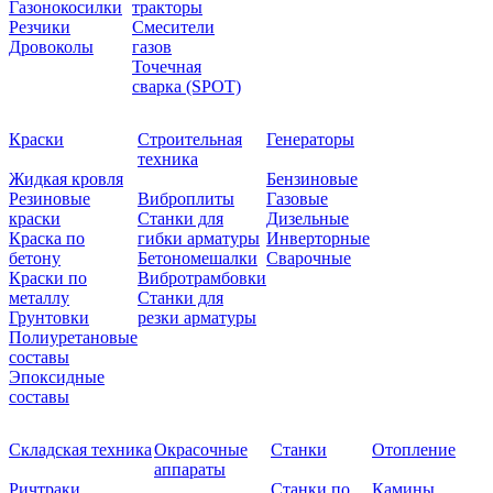
Газонокосилки
тракторы
Резчики
Смесители
Дровоколы
газов
Точечная
сварка (SPOT)
Краски
Строительная
Генераторы
техника
Жидкая кровля
Бензиновые
Резиновые
Виброплиты
Газовые
краски
Станки для
Дизельные
Краска по
гибки арматуры
Инверторные
бетону
Бетономешалки
Сварочные
Краски по
Вибротрамбовки
металлу
Станки для
Грунтовки
резки арматуры
Полиуретановые
составы
Эпоксидные
составы
Складская техника
Окрасочные
Станки
Отопление
аппараты
Ричтраки
Станки по
Камины