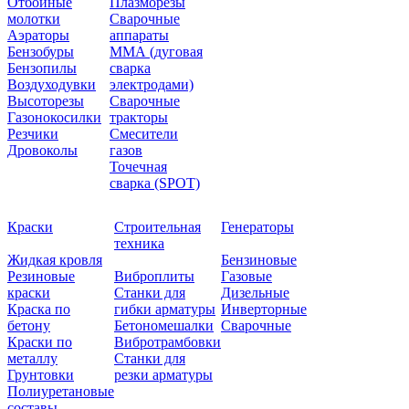
Отбойные
Плазморезы
молотки
Сварочные
Аэраторы
аппараты
Бензобуры
ММА (дуговая
Бензопилы
сварка
Воздуходувки
электродами)
Высоторезы
Сварочные
Газонокосилки
тракторы
Резчики
Смесители
Дровоколы
газов
Точечная
сварка (SPOT)
Краски
Строительная
Генераторы
техника
Жидкая кровля
Бензиновые
Резиновые
Виброплиты
Газовые
краски
Станки для
Дизельные
Краска по
гибки арматуры
Инверторные
бетону
Бетономешалки
Сварочные
Краски по
Вибротрамбовки
металлу
Станки для
Грунтовки
резки арматуры
Полиуретановые
составы