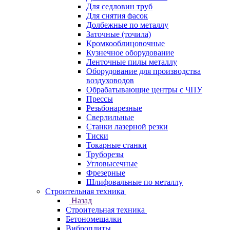
Для седловин труб
Для снятия фасок
Долбежные по металлу
Заточные (точила)
Кромкооблицовочные
Кузнечное оборудование
Ленточные пилы металлу
Оборудование для производства
воздуховодов
Обрабатывающие центры с ЧПУ
Прессы
Резьбонарезные
Сверлильные
Станки лазерной резки
Тиски
Токарные станки
Труборезы
Угловысечные
Фрезерные
Шлифовальные по металлу
Строительная техника
Назад
Строительная техника
Бетономешалки
Виброплиты