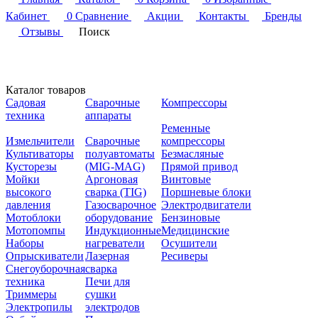
Кабинет
0
Сравнение
Акции
Контакты
Бренды
Отзывы
Поиск
Каталог товаров
Садовая
Сварочные
Компрессоры
техника
аппараты
Ременные
Измельчители
Сварочные
компрессоры
Культиваторы
полуавтоматы
Безмасляные
Кусторезы
(MIG-MAG)
Прямой привод
Мойки
Аргоновая
Винтовые
высокого
сварка (TIG)
Поршневые блоки
давления
Газосварочное
Электродвигатели
Мотоблоки
оборудование
Бензиновые
Мотопомпы
Индукционные
Медицинские
Наборы
нагреватели
Осушители
Опрыскиватели
Лазерная
Ресиверы
Снегоуборочная
сварка
техника
Печи для
Триммеры
сушки
Электропилы
электродов