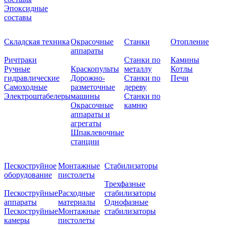
Эпоксидные
составы
Складская техника
Окрасочные
Станки
Отопление
аппараты
Ричтраки
Станки по
Камины
Ручные
Краскопульты
металлу
Котлы
гидравлические
Дорожно-
Станки по
Печи
Самоходные
разметочные
дереву
Электроштабелеры
машины
Станки по
Окрасочные
камню
аппараты и
агрегаты
Шпаклевочные
станции
Пескоструйное
Монтажные
Стабилизаторы
оборудование
пистолеты
Трехфазные
Пескоструйные
Расходные
стабилизаторы
аппараты
материалы
Однофазные
Пескоструйные
Монтажные
стабилизаторы
камеры
пистолеты