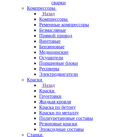
сварки
Компрессоры
Назад
Компрессоры
Ременные компрессоры
Безмасляные
Прямой привод
Винтовые
Бензиновые
Медицинские
Осушители
Поршневые блоки
Ресиверы
Электродвигатели
Краски
Назад
Краски
Грунтовки
Жидкая кровля
Краска по бетону
Краски по металлу
Полиуретановые составы
Резиновые краски
Эпоксидные составы
Станки