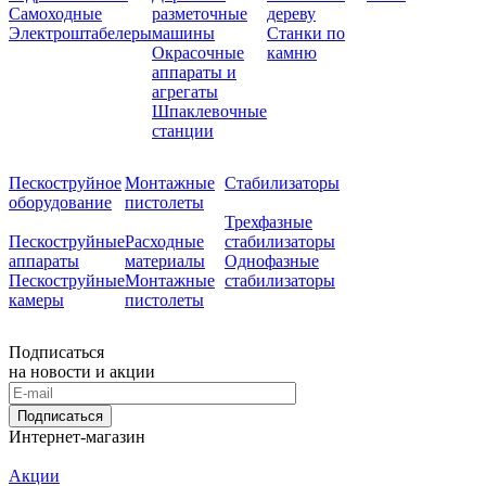
Самоходные
разметочные
дереву
Электроштабелеры
машины
Станки по
Окрасочные
камню
аппараты и
агрегаты
Шпаклевочные
станции
Пескоструйное
Монтажные
Стабилизаторы
оборудование
пистолеты
Трехфазные
Пескоструйные
Расходные
стабилизаторы
аппараты
материалы
Однофазные
Пескоструйные
Монтажные
стабилизаторы
камеры
пистолеты
Подписаться
на новости и акции
Подписаться
Интернет-магазин
Акции