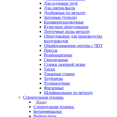
Для седловин труб
Для снятия фасок
Долбежные по металлу
Заточные (точила)
Кромкооблицовочные
Кузнечное оборудование
Ленточные пилы металлу
Оборудование для производства
воздуховодов
Обрабатывающие центры с ЧПУ
Прессы
Резьбонарезные
Сверлильные
Станки лазерной резки
Тиски
Токарные станки
Труборезы
Угловысечные
Фрезерные
Шлифовальные по металлу
Строительная техника
Назад
Строительная техника
Бетономешалки
Виброплиты