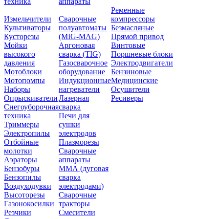
техника
аппараты
Ременные
Измельчители
Сварочные
компрессоры
Культиваторы
полуавтоматы
Безмасляные
Кусторезы
(MIG-MAG)
Прямой привод
Мойки
Аргоновая
Винтовые
высокого
сварка (TIG)
Поршневые блоки
давления
Газосварочное
Электродвигатели
Мотоблоки
оборудование
Бензиновые
Мотопомпы
Индукционные
Медицинские
Наборы
нагреватели
Осушители
Опрыскиватели
Лазерная
Ресиверы
Снегоуборочная
сварка
техника
Печи для
Триммеры
сушки
Электропилы
электродов
Отбойные
Плазморезы
молотки
Сварочные
Аэраторы
аппараты
Бензобуры
ММА (дуговая
Бензопилы
сварка
Воздуходувки
электродами)
Высоторезы
Сварочные
Газонокосилки
тракторы
Резчики
Смесители