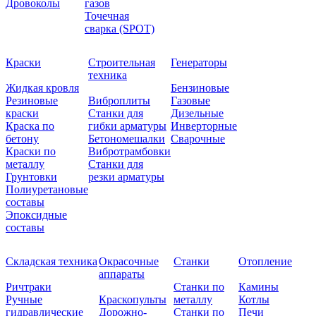
Дровоколы
газов
Точечная
сварка (SPOT)
Краски
Строительная
Генераторы
техника
Жидкая кровля
Бензиновые
Резиновые
Виброплиты
Газовые
краски
Станки для
Дизельные
Краска по
гибки арматуры
Инверторные
бетону
Бетономешалки
Сварочные
Краски по
Вибротрамбовки
металлу
Станки для
Грунтовки
резки арматуры
Полиуретановые
составы
Эпоксидные
составы
Складская техника
Окрасочные
Станки
Отопление
аппараты
Ричтраки
Станки по
Камины
Ручные
Краскопульты
металлу
Котлы
гидравлические
Дорожно-
Станки по
Печи