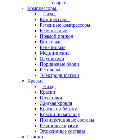
сварки
Компрессоры
Назад
Компрессоры
Ременные компрессоры
Безмасляные
Прямой привод
Винтовые
Бензиновые
Медицинские
Осушители
Поршневые блоки
Ресиверы
Электродвигатели
Краски
Назад
Краски
Грунтовки
Жидкая кровля
Краска по бетону
Краски по металлу
Полиуретановые составы
Резиновые краски
Эпоксидные составы
Станки