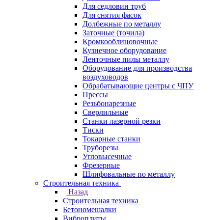
Для седловин труб
Для снятия фасок
Долбежные по металлу
Заточные (точила)
Кромкооблицовочные
Кузнечное оборудование
Ленточные пилы металлу
Оборудование для производства
воздуховодов
Обрабатывающие центры с ЧПУ
Прессы
Резьбонарезные
Сверлильные
Станки лазерной резки
Тиски
Токарные станки
Труборезы
Угловысечные
Фрезерные
Шлифовальные по металлу
Строительная техника
Назад
Строительная техника
Бетономешалки
Виброплиты