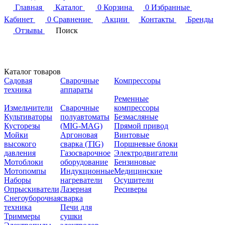
Главная
Каталог
0
Корзина
0
Избранные
Кабинет
0
Сравнение
Акции
Контакты
Бренды
Отзывы
Поиск
Каталог товаров
Садовая
Сварочные
Компрессоры
техника
аппараты
Ременные
Измельчители
Сварочные
компрессоры
Культиваторы
полуавтоматы
Безмасляные
Кусторезы
(MIG-MAG)
Прямой привод
Мойки
Аргоновая
Винтовые
высокого
сварка (TIG)
Поршневые блоки
давления
Газосварочное
Электродвигатели
Мотоблоки
оборудование
Бензиновые
Мотопомпы
Индукционные
Медицинские
Наборы
нагреватели
Осушители
Опрыскиватели
Лазерная
Ресиверы
Снегоуборочная
сварка
техника
Печи для
Триммеры
сушки