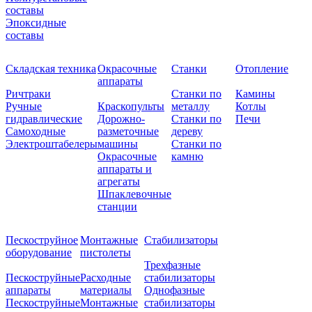
составы
Эпоксидные
составы
Складская техника
Окрасочные
Станки
Отопление
аппараты
Ричтраки
Станки по
Камины
Ручные
Краскопульты
металлу
Котлы
гидравлические
Дорожно-
Станки по
Печи
Самоходные
разметочные
дереву
Электроштабелеры
машины
Станки по
Окрасочные
камню
аппараты и
агрегаты
Шпаклевочные
станции
Пескоструйное
Монтажные
Стабилизаторы
оборудование
пистолеты
Трехфазные
Пескоструйные
Расходные
стабилизаторы
аппараты
материалы
Однофазные
Пескоструйные
Монтажные
стабилизаторы