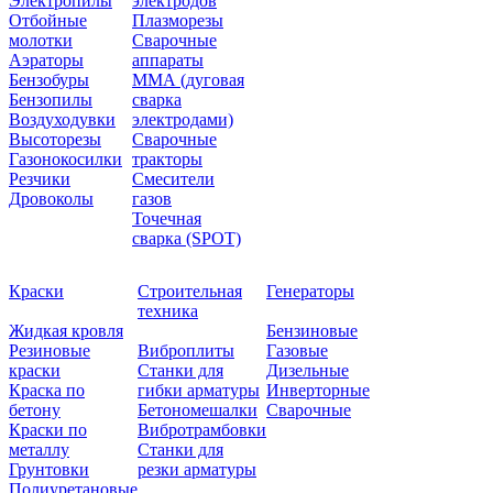
Электропилы
электродов
Отбойные
Плазморезы
молотки
Сварочные
Аэраторы
аппараты
Бензобуры
ММА (дуговая
Бензопилы
сварка
Воздуходувки
электродами)
Высоторезы
Сварочные
Газонокосилки
тракторы
Резчики
Смесители
Дровоколы
газов
Точечная
сварка (SPOT)
Краски
Строительная
Генераторы
техника
Жидкая кровля
Бензиновые
Резиновые
Виброплиты
Газовые
краски
Станки для
Дизельные
Краска по
гибки арматуры
Инверторные
бетону
Бетономешалки
Сварочные
Краски по
Вибротрамбовки
металлу
Станки для
Грунтовки
резки арматуры
Полиуретановые