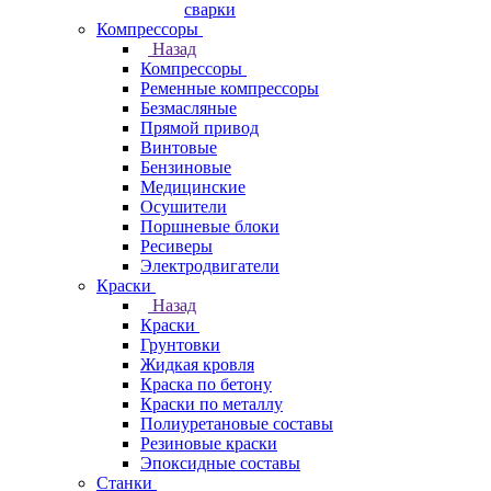
сварки
Компрессоры
Назад
Компрессоры
Ременные компрессоры
Безмасляные
Прямой привод
Винтовые
Бензиновые
Медицинские
Осушители
Поршневые блоки
Ресиверы
Электродвигатели
Краски
Назад
Краски
Грунтовки
Жидкая кровля
Краска по бетону
Краски по металлу
Полиуретановые составы
Резиновые краски
Эпоксидные составы
Станки