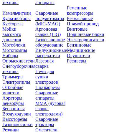
техника
аппараты
Ременные
Измельчители
Сварочные
компрессоры
Культиваторы
полуавтоматы
Безмасляные
Кусторезы
(MIG-MAG)
Прямой привод
Мойки
Аргоновая
Винтовые
высокого
сварка (TIG)
Поршневые блоки
давления
Газосварочное
Электродвигатели
Мотоблоки
оборудование
Бензиновые
Мотопомпы
Индукционные
Медицинские
Наборы
нагреватели
Осушители
Опрыскиватели
Лазерная
Ресиверы
Снегоуборочная
сварка
техника
Печи для
Триммеры
сушки
Электропилы
электродов
Отбойные
Плазморезы
молотки
Сварочные
Аэраторы
аппараты
Бензобуры
ММА (дуговая
Бензопилы
сварка
Воздуходувки
электродами)
Высоторезы
Сварочные
Газонокосилки
тракторы
Резчики
Смесители