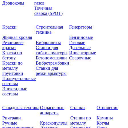
Дровоколы
газов
Точечная
сварка (SPOT)
Краски
Строительная
Генераторы
техника
Жидкая кровля
Бензиновые
Резиновые
Виброплиты
Газовые
краски
Станки для
Дизельные
Краска по
гибки арматуры
Инверторные
бетону
Бетономешалки
Сварочные
Краски по
Вибротрамбовки
металлу
Станки для
Грунтовки
резки арматуры
Полиуретановые
составы
Эпоксидные
составы
Складская техника
Окрасочные
Станки
Отопление
аппараты
Ричтраки
Станки по
Камины
Ручные
Краскопульты
металлу
Котлы