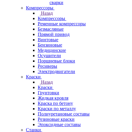
сварки
Компрессоры
Назад
Компрессоры
Ременные компрессоры
Безмасляные
Прямой привод
Винтовые
Бензиновые
Медицинские
Осушители
Поршневые блоки
Ресиверы
Электродвигатели
Краски
Назад
Краски
Грунтовки
Жидкая кровля
Краска по бетону
Краски по металлу
Полиуретановые составы
Резиновые краски
Эпоксидные составы
Станки