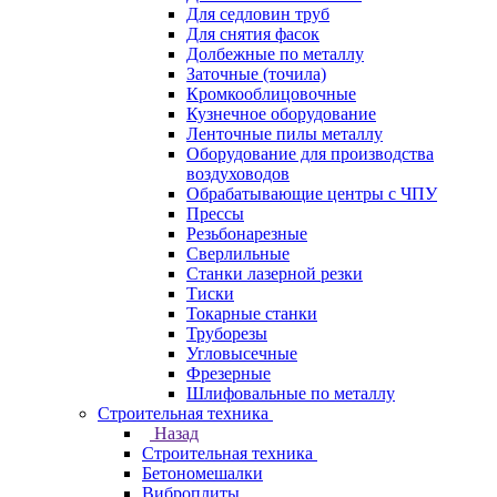
Для седловин труб
Для снятия фасок
Долбежные по металлу
Заточные (точила)
Кромкооблицовочные
Кузнечное оборудование
Ленточные пилы металлу
Оборудование для производства
воздуховодов
Обрабатывающие центры с ЧПУ
Прессы
Резьбонарезные
Сверлильные
Станки лазерной резки
Тиски
Токарные станки
Труборезы
Угловысечные
Фрезерные
Шлифовальные по металлу
Строительная техника
Назад
Строительная техника
Бетономешалки
Виброплиты