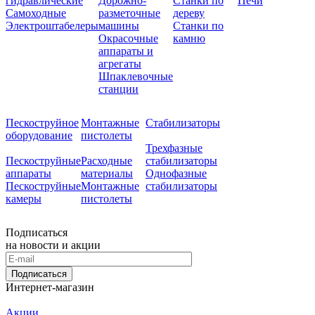
гидравлические
Дорожно-
Станки по
Печи
Самоходные
разметочные
дереву
Электроштабелеры
машины
Станки по
Окрасочные
камню
аппараты и
агрегаты
Шпаклевочные
станции
Пескоструйное
Монтажные
Стабилизаторы
оборудование
пистолеты
Трехфазные
Пескоструйные
Расходные
стабилизаторы
аппараты
материалы
Однофазные
Пескоструйные
Монтажные
стабилизаторы
камеры
пистолеты
Подписаться
на новости и акции
Подписаться
Интернет-магазин
Акции