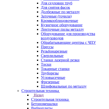
Для седловин труб
Для снятия фасок
Долбежные по металлу
Заточные (точила)
Кромкооблицовочные
Кузнечное оборудование
Ленточные пилы металлу
Оборудование для производства
воздуховодов
Обрабатывающие центры с ЧПУ
Прессы
Резьбонарезные
Сверлильные
Станки лазерной резки
Тиски
Токарные станки
Труборезы
Угловысечные
Фрезерные
Шлифовальные по металлу
Строительная техника
Назад
Строительная техника
Бетономешалки
Виброплиты