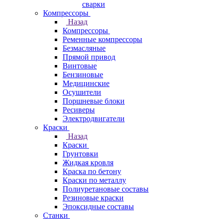
сварки
Компрессоры
Назад
Компрессоры
Ременные компрессоры
Безмасляные
Прямой привод
Винтовые
Бензиновые
Медицинские
Осушители
Поршневые блоки
Ресиверы
Электродвигатели
Краски
Назад
Краски
Грунтовки
Жидкая кровля
Краска по бетону
Краски по металлу
Полиуретановые составы
Резиновые краски
Эпоксидные составы
Станки