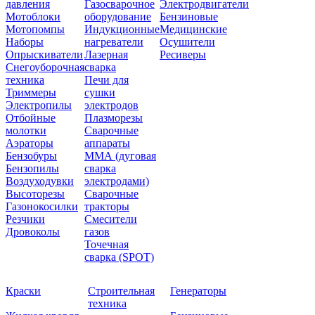
давления
Газосварочное
Электродвигатели
Мотоблоки
оборудование
Бензиновые
Мотопомпы
Индукционные
Медицинские
Наборы
нагреватели
Осушители
Опрыскиватели
Лазерная
Ресиверы
Снегоуборочная
сварка
техника
Печи для
Триммеры
сушки
Электропилы
электродов
Отбойные
Плазморезы
молотки
Сварочные
Аэраторы
аппараты
Бензобуры
ММА (дуговая
Бензопилы
сварка
Воздуходувки
электродами)
Высоторезы
Сварочные
Газонокосилки
тракторы
Резчики
Смесители
Дровоколы
газов
Точечная
сварка (SPOT)
Краски
Строительная
Генераторы
техника