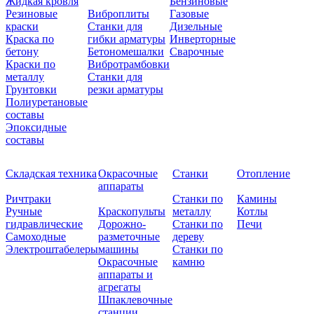
Жидкая кровля
Бензиновые
Резиновые
Виброплиты
Газовые
краски
Станки для
Дизельные
Краска по
гибки арматуры
Инверторные
бетону
Бетономешалки
Сварочные
Краски по
Вибротрамбовки
металлу
Станки для
Грунтовки
резки арматуры
Полиуретановые
составы
Эпоксидные
составы
Складская техника
Окрасочные
Станки
Отопление
аппараты
Ричтраки
Станки по
Камины
Ручные
Краскопульты
металлу
Котлы
гидравлические
Дорожно-
Станки по
Печи
Самоходные
разметочные
дереву
Электроштабелеры
машины
Станки по
Окрасочные
камню
аппараты и
агрегаты
Шпаклевочные
станции