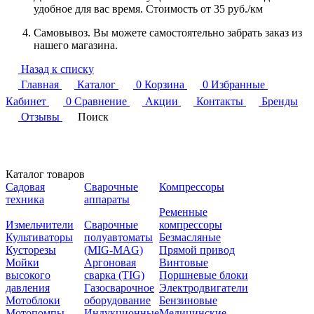
удобное для вас время. Стоимость от 35 руб./км
Самовывоз. Вы можете самостоятельно забрать заказ из
нашего магазина.
Назад к списку
Главная
Каталог
0
Корзина
0
Избранные
Кабинет
0
Сравнение
Акции
Контакты
Бренды
Отзывы
Поиск
Каталог товаров
Садовая
Сварочные
Компрессоры
техника
аппараты
Ременные
Измельчители
Сварочные
компрессоры
Культиваторы
полуавтоматы
Безмасляные
Кусторезы
(MIG-MAG)
Прямой привод
Мойки
Аргоновая
Винтовые
высокого
сварка (TIG)
Поршневые блоки
давления
Газосварочное
Электродвигатели
Мотоблоки
оборудование
Бензиновые
Мотопомпы
Индукционные
Медицинские