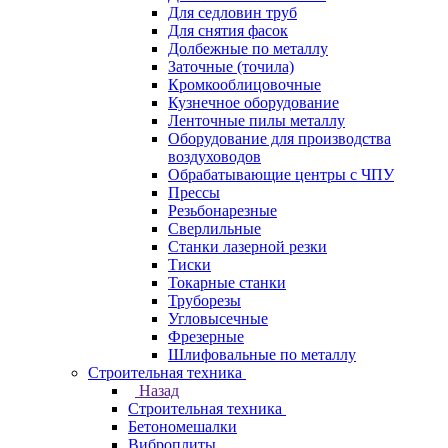
Для седловин труб
Для снятия фасок
Долбежные по металлу
Заточные (точила)
Кромкооблицовочные
Кузнечное оборудование
Ленточные пилы металлу
Оборудование для производства
воздуховодов
Обрабатывающие центры с ЧПУ
Прессы
Резьбонарезные
Сверлильные
Станки лазерной резки
Тиски
Токарные станки
Труборезы
Угловысечные
Фрезерные
Шлифовальные по металлу
Строительная техника
Назад
Строительная техника
Бетономешалки
Виброплиты