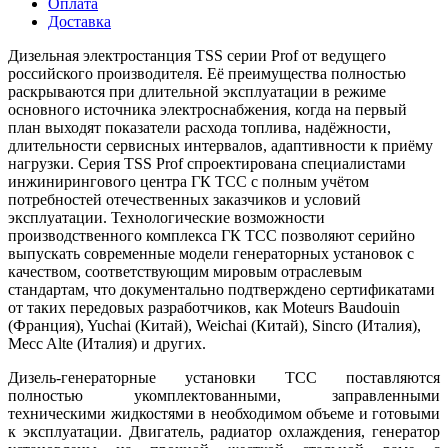
Оплата
Доставка
Дизельная электростанция TSS серии Prof от ведущего
российского производителя. Eё преимущества полностью
раскрываются при длительной эксплуатации в режиме
основного источника электроснабжения, когда на первый
план выходят показатели расхода топлива, надёжности,
длительности сервисных интервалов, адаптивности к приёму
нагрузки. Серия TSS Prof спроектирована специалистами
инжинирингового центра ГК ТСС с полным учётом
потребностей отечественных заказчиков и условий
эксплуатации. Технологические возможности
производственного комплекса ГК ТСС позволяют серийно
выпускать современные модели генераторных установок с
качеством, соответствующим мировым отраслевым
стандартам, что документально подтверждено сертификатами
от таких передовых разработчиков, как Moteurs Baudouin
(Франция), Yuchai (Китай), Weichai (Китай), Sincro (Италия),
Mecc Alte (Италия) и других.
Дизель-генераторные установки ТСС поставляются
полностью укомплектованными, заправленными
техническими жидкостями в необходимом объеме и готовыми
к эксплуатации. Двигатель, радиатор охлаждения, генератор