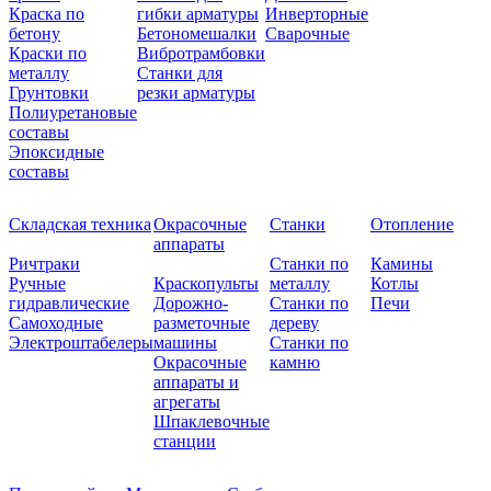
Краска по
гибки арматуры
Инверторные
бетону
Бетономешалки
Сварочные
Краски по
Вибротрамбовки
металлу
Станки для
Грунтовки
резки арматуры
Полиуретановые
составы
Эпоксидные
составы
Складская техника
Окрасочные
Станки
Отопление
аппараты
Ричтраки
Станки по
Камины
Ручные
Краскопульты
металлу
Котлы
гидравлические
Дорожно-
Станки по
Печи
Самоходные
разметочные
дереву
Электроштабелеры
машины
Станки по
Окрасочные
камню
аппараты и
агрегаты
Шпаклевочные
станции