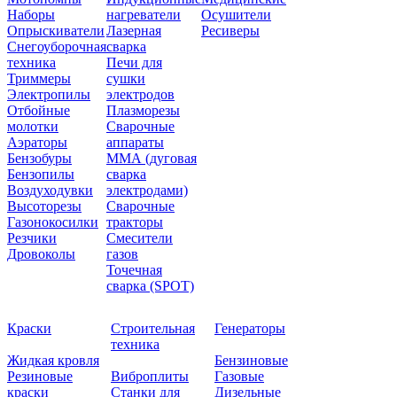
Наборы
нагреватели
Осушители
Опрыскиватели
Лазерная
Ресиверы
Снегоуборочная
сварка
техника
Печи для
Триммеры
сушки
Электропилы
электродов
Отбойные
Плазморезы
молотки
Сварочные
Аэраторы
аппараты
Бензобуры
ММА (дуговая
Бензопилы
сварка
Воздуходувки
электродами)
Высоторезы
Сварочные
Газонокосилки
тракторы
Резчики
Смесители
Дровоколы
газов
Точечная
сварка (SPOT)
Краски
Строительная
Генераторы
техника
Жидкая кровля
Бензиновые
Резиновые
Виброплиты
Газовые
краски
Станки для
Дизельные