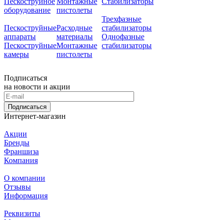
Пескоструйное
Монтажные
Стабилизаторы
оборудование
пистолеты
Трехфазные
Пескоструйные
Расходные
стабилизаторы
аппараты
материалы
Однофазные
Пескоструйные
Монтажные
стабилизаторы
камеры
пистолеты
Подписаться
на новости и акции
Подписаться
Интернет-магазин
Акции
Бренды
Франшиза
Компания
О компании
Отзывы
Информация
Реквизиты