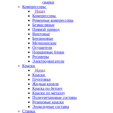
сварки
Компрессоры
Назад
Компрессоры
Ременные компрессоры
Безмасляные
Прямой привод
Винтовые
Бензиновые
Медицинские
Осушители
Поршневые блоки
Ресиверы
Электродвигатели
Краски
Назад
Краски
Грунтовки
Жидкая кровля
Краска по бетону
Краски по металлу
Полиуретановые составы
Резиновые краски
Эпоксидные составы
Станки