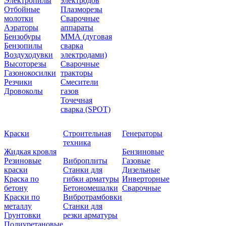
Электропилы
электродов
Отбойные
Плазморезы
молотки
Сварочные
Аэраторы
аппараты
Бензобуры
ММА (дуговая
Бензопилы
сварка
Воздуходувки
электродами)
Высоторезы
Сварочные
Газонокосилки
тракторы
Резчики
Смесители
Дровоколы
газов
Точечная
сварка (SPOT)
Краски
Строительная
Генераторы
техника
Жидкая кровля
Бензиновые
Резиновые
Виброплиты
Газовые
краски
Станки для
Дизельные
Краска по
гибки арматуры
Инверторные
бетону
Бетономешалки
Сварочные
Краски по
Вибротрамбовки
металлу
Станки для
Грунтовки
резки арматуры
Полиуретановые