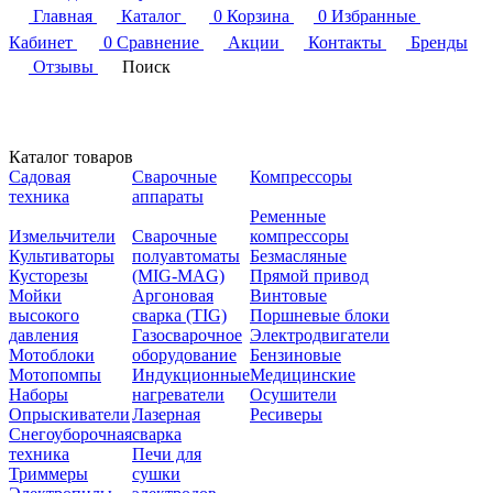
Главная
Каталог
0
Корзина
0
Избранные
Кабинет
0
Сравнение
Акции
Контакты
Бренды
Отзывы
Поиск
Каталог товаров
Садовая
Сварочные
Компрессоры
техника
аппараты
Ременные
Измельчители
Сварочные
компрессоры
Культиваторы
полуавтоматы
Безмасляные
Кусторезы
(MIG-MAG)
Прямой привод
Мойки
Аргоновая
Винтовые
высокого
сварка (TIG)
Поршневые блоки
давления
Газосварочное
Электродвигатели
Мотоблоки
оборудование
Бензиновые
Мотопомпы
Индукционные
Медицинские
Наборы
нагреватели
Осушители
Опрыскиватели
Лазерная
Ресиверы
Снегоуборочная
сварка
техника
Печи для
Триммеры
сушки