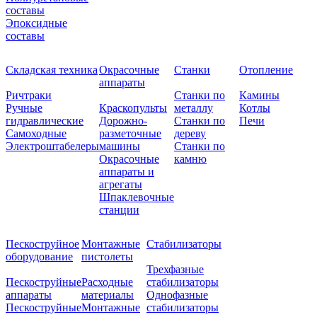
составы
Эпоксидные
составы
Складская техника
Окрасочные
Станки
Отопление
аппараты
Ричтраки
Станки по
Камины
Ручные
Краскопульты
металлу
Котлы
гидравлические
Дорожно-
Станки по
Печи
Самоходные
разметочные
дереву
Электроштабелеры
машины
Станки по
Окрасочные
камню
аппараты и
агрегаты
Шпаклевочные
станции
Пескоструйное
Монтажные
Стабилизаторы
оборудование
пистолеты
Трехфазные
Пескоструйные
Расходные
стабилизаторы
аппараты
материалы
Однофазные
Пескоструйные
Монтажные
стабилизаторы