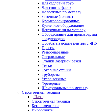
Для седловин труб
Для снятия фасок
Долбежные по металлу
Заточные (точила)
Кромкооблицовочные
Кузнечное оборудование
Ленточные пилы металлу
Оборудование для производства
воздуховодов
Обрабатывающие центры с ЧПУ
Прессы
Резьбонарезные
Сверлильные
Станки лазерной резки
Тиски
Токарные станки
Труборезы
Угловысечные
Фрезерные
Шлифовальные по металлу
Строительная техника
Назад
Строительная техника
Бетономешалки
Виброплиты