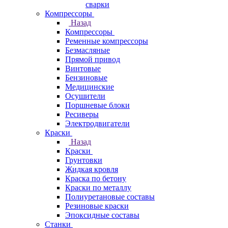
сварки
Компрессоры
Назад
Компрессоры
Ременные компрессоры
Безмасляные
Прямой привод
Винтовые
Бензиновые
Медицинские
Осушители
Поршневые блоки
Ресиверы
Электродвигатели
Краски
Назад
Краски
Грунтовки
Жидкая кровля
Краска по бетону
Краски по металлу
Полиуретановые составы
Резиновые краски
Эпоксидные составы
Станки