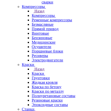
сварки
Компрессоры
Назад
Компрессоры
Ременные компрессоры
Безмасляные
Прямой привод
Винтовые
Бензиновые
Медицинские
Осушители
Поршневые блоки
Ресиверы
Электродвигатели
Краски
Назад
Краски
Грунтовки
Жидкая кровля
Краска по бетону
Краски по металлу
Полиуретановые составы
Резиновые краски
Эпоксидные составы
Станки