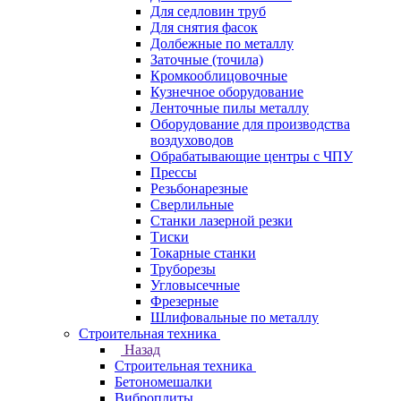
Для седловин труб
Для снятия фасок
Долбежные по металлу
Заточные (точила)
Кромкооблицовочные
Кузнечное оборудование
Ленточные пилы металлу
Оборудование для производства
воздуховодов
Обрабатывающие центры с ЧПУ
Прессы
Резьбонарезные
Сверлильные
Станки лазерной резки
Тиски
Токарные станки
Труборезы
Угловысечные
Фрезерные
Шлифовальные по металлу
Строительная техника
Назад
Строительная техника
Бетономешалки
Виброплиты