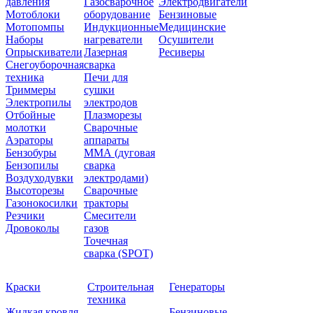
давления
Газосварочное
Электродвигатели
Мотоблоки
оборудование
Бензиновые
Мотопомпы
Индукционные
Медицинские
Наборы
нагреватели
Осушители
Опрыскиватели
Лазерная
Ресиверы
Снегоуборочная
сварка
техника
Печи для
Триммеры
сушки
Электропилы
электродов
Отбойные
Плазморезы
молотки
Сварочные
Аэраторы
аппараты
Бензобуры
ММА (дуговая
Бензопилы
сварка
Воздуходувки
электродами)
Высоторезы
Сварочные
Газонокосилки
тракторы
Резчики
Смесители
Дровоколы
газов
Точечная
сварка (SPOT)
Краски
Строительная
Генераторы
техника
Жидкая кровля
Бензиновые