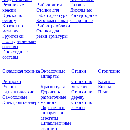
Резиновые
Виброплиты
Газовые
краски
Станки для
Дизельные
Краска по
гибки арматуры
Инверторные
бетону
Бетономешалки
Сварочные
Краски по
Вибротрамбовки
металлу
Станки для
Грунтовки
резки арматуры
Полиуретановые
составы
Эпоксидные
составы
Складская техника
Окрасочные
Станки
Отопление
аппараты
Ричтраки
Станки по
Камины
Ручные
Краскопульты
металлу
Котлы
гидравлические
Дорожно-
Станки по
Печи
Самоходные
разметочные
дереву
Электроштабелеры
машины
Станки по
Окрасочные
камню
аппараты и
агрегаты
Шпаклевочные
станции