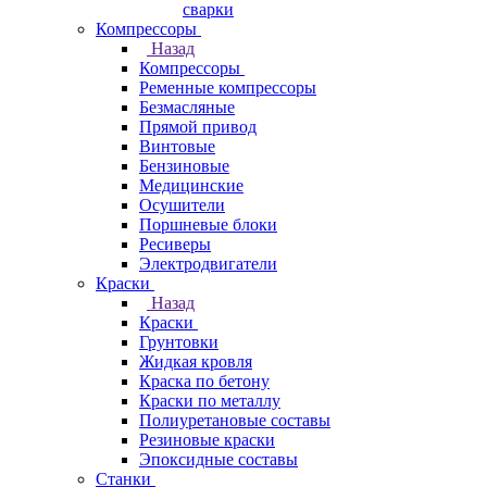
сварки
Компрессоры
Назад
Компрессоры
Ременные компрессоры
Безмасляные
Прямой привод
Винтовые
Бензиновые
Медицинские
Осушители
Поршневые блоки
Ресиверы
Электродвигатели
Краски
Назад
Краски
Грунтовки
Жидкая кровля
Краска по бетону
Краски по металлу
Полиуретановые составы
Резиновые краски
Эпоксидные составы
Станки