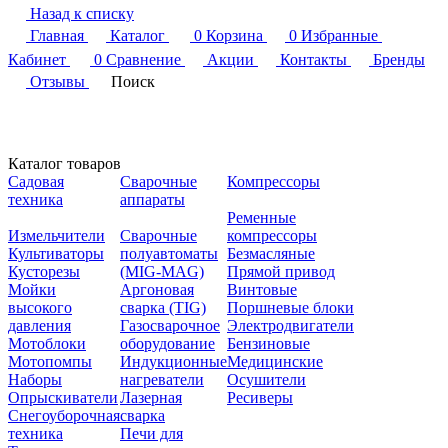
Назад к списку
Главная
Каталог
0
Корзина
0
Избранные
Кабинет
0
Сравнение
Акции
Контакты
Бренды
Отзывы
Поиск
Каталог товаров
Садовая
Сварочные
Компрессоры
техника
аппараты
Ременные
Измельчители
Сварочные
компрессоры
Культиваторы
полуавтоматы
Безмасляные
Кусторезы
(MIG-MAG)
Прямой привод
Мойки
Аргоновая
Винтовые
высокого
сварка (TIG)
Поршневые блоки
давления
Газосварочное
Электродвигатели
Мотоблоки
оборудование
Бензиновые
Мотопомпы
Индукционные
Медицинские
Наборы
нагреватели
Осушители
Опрыскиватели
Лазерная
Ресиверы
Снегоуборочная
сварка
техника
Печи для