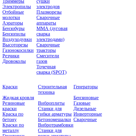
Триммеры
сушки
Электропилы
электродов
Отбойные
Плазморезы
молотки
Сварочные
Аэраторы
аппараты
Бензобуры
ММА (дуговая
Бензопилы
сварка
Воздуходувки
электродами)
Высоторезы
Сварочные
Газонокосилки
тракторы
Резчики
Смесители
Дровоколы
газов
Точечная
сварка (SPOT)
Краски
Строительная
Генераторы
техника
Жидкая кровля
Бензиновые
Резиновые
Виброплиты
Газовые
краски
Станки для
Дизельные
Краска по
гибки арматуры
Инверторные
бетону
Бетономешалки
Сварочные
Краски по
Вибротрамбовки
металлу
Станки для
Грунтовки
резки арматуры