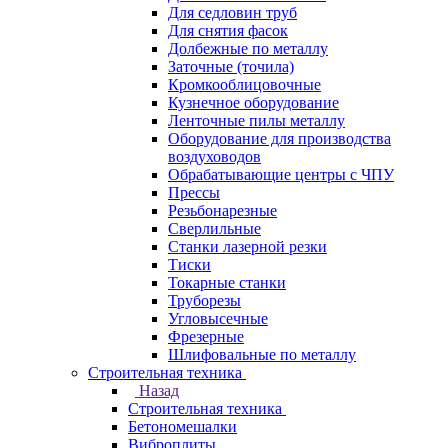
Для седловин труб
Для снятия фасок
Долбежные по металлу
Заточные (точила)
Кромкооблицовочные
Кузнечное оборудование
Ленточные пилы металлу
Оборудование для производства
воздуховодов
Обрабатывающие центры с ЧПУ
Прессы
Резьбонарезные
Сверлильные
Станки лазерной резки
Тиски
Токарные станки
Труборезы
Угловысечные
Фрезерные
Шлифовальные по металлу
Строительная техника
Назад
Строительная техника
Бетономешалки
Виброплиты