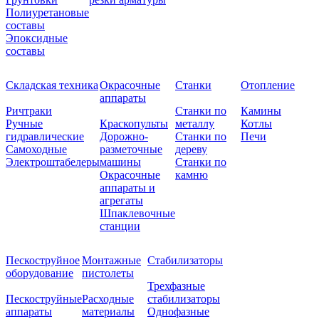
Полиуретановые
составы
Эпоксидные
составы
Складская техника
Окрасочные
Станки
Отопление
аппараты
Ричтраки
Станки по
Камины
Ручные
Краскопульты
металлу
Котлы
гидравлические
Дорожно-
Станки по
Печи
Самоходные
разметочные
дереву
Электроштабелеры
машины
Станки по
Окрасочные
камню
аппараты и
агрегаты
Шпаклевочные
станции
Пескоструйное
Монтажные
Стабилизаторы
оборудование
пистолеты
Трехфазные
Пескоструйные
Расходные
стабилизаторы
аппараты
материалы
Однофазные