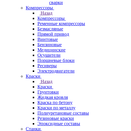
сварки
Компрессоры
Назад
Компрессоры
Ременные компрессоры
Безмасляные
Прямой привод
Винтовые
Бензиновые
Медицинские
Осушители
Поршневые блоки
Ресиверы
Электродвигатели
Краски
Назад
Краски
Грунтовки
Жидкая кровля
Краска по бетону
Краски по металлу
Полиуретановые составы
Резиновые краски
Эпоксидные составы
Станки