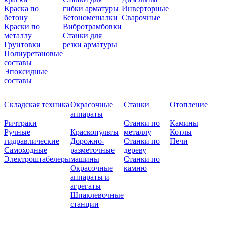
Краска по
гибки арматуры
Инверторные
бетону
Бетономешалки
Сварочные
Краски по
Вибротрамбовки
металлу
Станки для
Грунтовки
резки арматуры
Полиуретановые
составы
Эпоксидные
составы
Складская техника
Окрасочные
Станки
Отопление
аппараты
Ричтраки
Станки по
Камины
Ручные
Краскопульты
металлу
Котлы
гидравлические
Дорожно-
Станки по
Печи
Самоходные
разметочные
дереву
Электроштабелеры
машины
Станки по
Окрасочные
камню
аппараты и
агрегаты
Шпаклевочные
станции