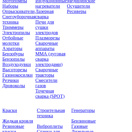
Мотопомпы
Индукционные
Медицинские
Наборы
нагреватели
Осушители
Опрыскиватели
Лазерная
Ресиверы
Снегоуборочная
сварка
техника
Печи для
Триммеры
сушки
Электропилы
электродов
Отбойные
Плазморезы
молотки
Сварочные
Аэраторы
аппараты
Бензобуры
ММА (дуговая
Бензопилы
сварка
Воздуходувки
электродами)
Высоторезы
Сварочные
Газонокосилки
тракторы
Резчики
Смесители
Дровоколы
газов
Точечная
сварка (SPOT)
Краски
Строительная
Генераторы
техника
Жидкая кровля
Бензиновые
Резиновые
Виброплиты
Газовые
краски
Станки для
Дизельные