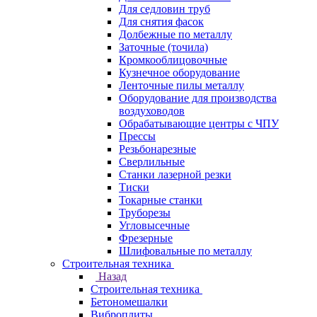
Для седловин труб
Для снятия фасок
Долбежные по металлу
Заточные (точила)
Кромкооблицовочные
Кузнечное оборудование
Ленточные пилы металлу
Оборудование для производства
воздуховодов
Обрабатывающие центры с ЧПУ
Прессы
Резьбонарезные
Сверлильные
Станки лазерной резки
Тиски
Токарные станки
Труборезы
Угловысечные
Фрезерные
Шлифовальные по металлу
Строительная техника
Назад
Строительная техника
Бетономешалки
Виброплиты