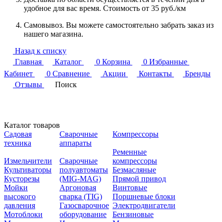
удобное для вас время. Стоимость от 35 руб./км
Самовывоз. Вы можете самостоятельно забрать заказ из
нашего магазина.
Назад к списку
Главная
Каталог
0
Корзина
0
Избранные
Кабинет
0
Сравнение
Акции
Контакты
Бренды
Отзывы
Поиск
Каталог товаров
Садовая
Сварочные
Компрессоры
техника
аппараты
Ременные
Измельчители
Сварочные
компрессоры
Культиваторы
полуавтоматы
Безмасляные
Кусторезы
(MIG-MAG)
Прямой привод
Мойки
Аргоновая
Винтовые
высокого
сварка (TIG)
Поршневые блоки
давления
Газосварочное
Электродвигатели
Мотоблоки
оборудование
Бензиновые