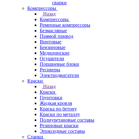
сварки
Компрессоры
Назад
Компрессоры
Ременные компрессоры
Безмасляные
Прямой привод
Винтовые
Бензиновые
Медицинские
Осушители
Поршневые блоки
Ресиверы
Электродвигатели
Краски
Назад
Краски
Грунтовки
Жидкая кровля
Краска по бетону
Краски по металлу
Полиуретановые составы
Резиновые краски
Эпоксидные составы
Станки