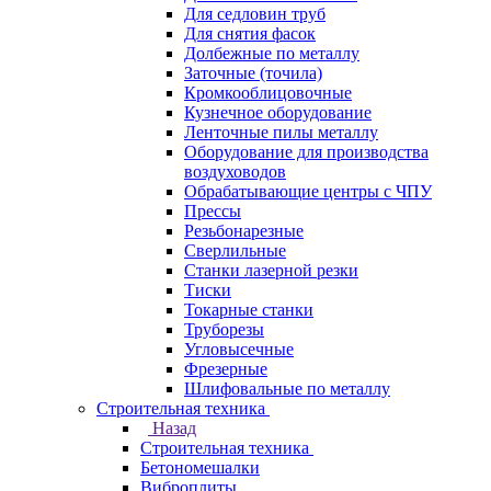
Для седловин труб
Для снятия фасок
Долбежные по металлу
Заточные (точила)
Кромкооблицовочные
Кузнечное оборудование
Ленточные пилы металлу
Оборудование для производства
воздуховодов
Обрабатывающие центры с ЧПУ
Прессы
Резьбонарезные
Сверлильные
Станки лазерной резки
Тиски
Токарные станки
Труборезы
Угловысечные
Фрезерные
Шлифовальные по металлу
Строительная техника
Назад
Строительная техника
Бетономешалки
Виброплиты