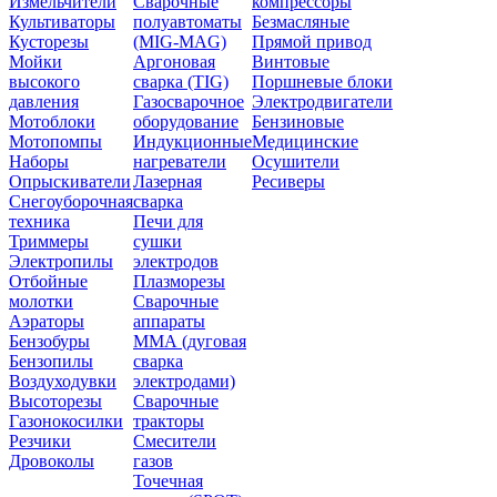
Измельчители
Сварочные
компрессоры
Культиваторы
полуавтоматы
Безмасляные
Кусторезы
(MIG-MAG)
Прямой привод
Мойки
Аргоновая
Винтовые
высокого
сварка (TIG)
Поршневые блоки
давления
Газосварочное
Электродвигатели
Мотоблоки
оборудование
Бензиновые
Мотопомпы
Индукционные
Медицинские
Наборы
нагреватели
Осушители
Опрыскиватели
Лазерная
Ресиверы
Снегоуборочная
сварка
техника
Печи для
Триммеры
сушки
Электропилы
электродов
Отбойные
Плазморезы
молотки
Сварочные
Аэраторы
аппараты
Бензобуры
ММА (дуговая
Бензопилы
сварка
Воздуходувки
электродами)
Высоторезы
Сварочные
Газонокосилки
тракторы
Резчики
Смесители
Дровоколы
газов
Точечная