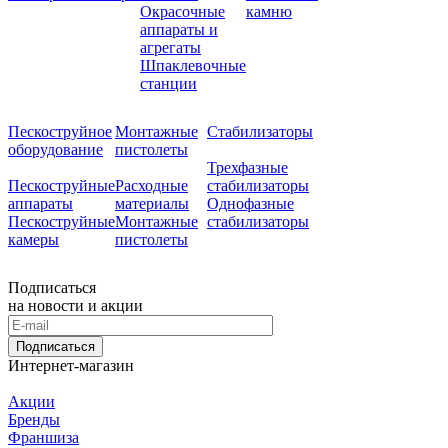
Окрасочные
камню
аппараты и
агрегаты
Шпаклевочные
станции
Пескоструйное
Монтажные
Стабилизаторы
оборудование
пистолеты
Трехфазные
Пескоструйные
Расходные
стабилизаторы
аппараты
материалы
Однофазные
Пескоструйные
Монтажные
стабилизаторы
камеры
пистолеты
Подписаться
на новости и акции
Подписаться
Интернет-магазин
Акции
Бренды
Франшиза