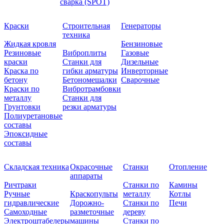
сварка (SPOT)
Краски
Строительная
Генераторы
техника
Жидкая кровля
Бензиновые
Резиновые
Виброплиты
Газовые
краски
Станки для
Дизельные
Краска по
гибки арматуры
Инверторные
бетону
Бетономешалки
Сварочные
Краски по
Вибротрамбовки
металлу
Станки для
Грунтовки
резки арматуры
Полиуретановые
составы
Эпоксидные
составы
Складская техника
Окрасочные
Станки
Отопление
аппараты
Ричтраки
Станки по
Камины
Ручные
Краскопульты
металлу
Котлы
гидравлические
Дорожно-
Станки по
Печи
Самоходные
разметочные
дереву
Электроштабелеры
машины
Станки по