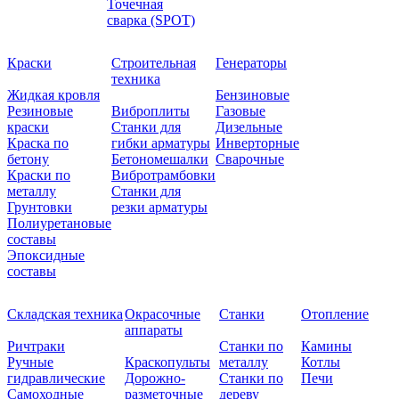
Точечная
сварка (SPOT)
Краски
Строительная
Генераторы
техника
Жидкая кровля
Бензиновые
Резиновые
Виброплиты
Газовые
краски
Станки для
Дизельные
Краска по
гибки арматуры
Инверторные
бетону
Бетономешалки
Сварочные
Краски по
Вибротрамбовки
металлу
Станки для
Грунтовки
резки арматуры
Полиуретановые
составы
Эпоксидные
составы
Складская техника
Окрасочные
Станки
Отопление
аппараты
Ричтраки
Станки по
Камины
Ручные
Краскопульты
металлу
Котлы
гидравлические
Дорожно-
Станки по
Печи
Самоходные
разметочные
дереву