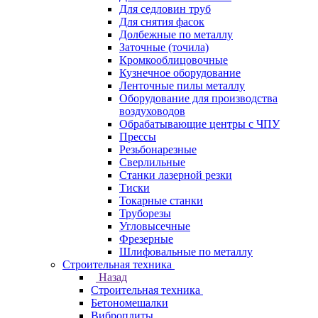
Для седловин труб
Для снятия фасок
Долбежные по металлу
Заточные (точила)
Кромкооблицовочные
Кузнечное оборудование
Ленточные пилы металлу
Оборудование для производства
воздуховодов
Обрабатывающие центры с ЧПУ
Прессы
Резьбонарезные
Сверлильные
Станки лазерной резки
Тиски
Токарные станки
Труборезы
Угловысечные
Фрезерные
Шлифовальные по металлу
Строительная техника
Назад
Строительная техника
Бетономешалки
Виброплиты