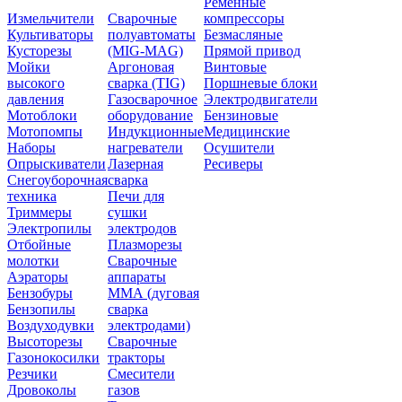
Ременные
Измельчители
Сварочные
компрессоры
Культиваторы
полуавтоматы
Безмасляные
Кусторезы
(MIG-MAG)
Прямой привод
Мойки
Аргоновая
Винтовые
высокого
сварка (TIG)
Поршневые блоки
давления
Газосварочное
Электродвигатели
Мотоблоки
оборудование
Бензиновые
Мотопомпы
Индукционные
Медицинские
Наборы
нагреватели
Осушители
Опрыскиватели
Лазерная
Ресиверы
Снегоуборочная
сварка
техника
Печи для
Триммеры
сушки
Электропилы
электродов
Отбойные
Плазморезы
молотки
Сварочные
Аэраторы
аппараты
Бензобуры
ММА (дуговая
Бензопилы
сварка
Воздуходувки
электродами)
Высоторезы
Сварочные
Газонокосилки
тракторы
Резчики
Смесители
Дровоколы
газов