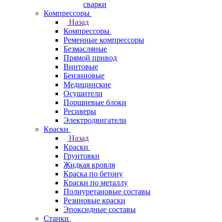
сварки
Компрессоры
Назад
Компрессоры
Ременные компрессоры
Безмасляные
Прямой привод
Винтовые
Бензиновые
Медицинские
Осушители
Поршневые блоки
Ресиверы
Электродвигатели
Краски
Назад
Краски
Грунтовки
Жидкая кровля
Краска по бетону
Краски по металлу
Полиуретановые составы
Резиновые краски
Эпоксидные составы
Станки