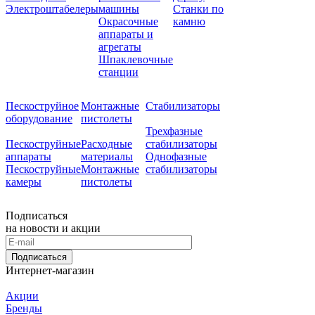
Электроштабелеры
машины
Станки по
Окрасочные
камню
аппараты и
агрегаты
Шпаклевочные
станции
Пескоструйное
Монтажные
Стабилизаторы
оборудование
пистолеты
Трехфазные
Пескоструйные
Расходные
стабилизаторы
аппараты
материалы
Однофазные
Пескоструйные
Монтажные
стабилизаторы
камеры
пистолеты
Подписаться
на новости и акции
Подписаться
Интернет-магазин
Акции
Бренды