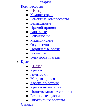
сварки
Компрессоры
Назад
Компрессоры
Ременные компрессоры
Безмасляные
Прямой привод
Винтовые
Бензиновые
Медицинские
Осушители
Поршневые блоки
Ресиверы
Электродвигатели
Краски
Назад
Краски
Грунтовки
Жидкая кровля
Краска по бетону
Краски по металлу
Полиуретановые составы
Резиновые краски
Эпоксидные составы
Станки