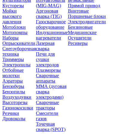
Культиваторы
полуавтоматы
Безмасляные
Кусторезы
(MIG-MAG)
Прямой привод
Мойки
Аргоновая
Винтовые
высокого
сварка (TIG)
Поршневые блоки
давления
Газосварочное
Электродвигатели
Мотоблоки
оборудование
Бензиновые
Мотопомпы
Индукционные
Медицинские
Наборы
нагреватели
Осушители
Опрыскиватели
Лазерная
Ресиверы
Снегоуборочная
сварка
техника
Печи для
Триммеры
сушки
Электропилы
электродов
Отбойные
Плазморезы
молотки
Сварочные
Аэраторы
аппараты
Бензобуры
ММА (дуговая
Бензопилы
сварка
Воздуходувки
электродами)
Высоторезы
Сварочные
Газонокосилки
тракторы
Резчики
Смесители
Дровоколы
газов
Точечная
сварка (SPOT)