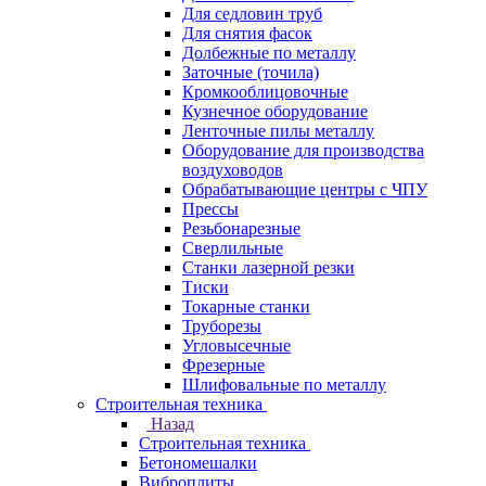
Для седловин труб
Для снятия фасок
Долбежные по металлу
Заточные (точила)
Кромкооблицовочные
Кузнечное оборудование
Ленточные пилы металлу
Оборудование для производства
воздуховодов
Обрабатывающие центры с ЧПУ
Прессы
Резьбонарезные
Сверлильные
Станки лазерной резки
Тиски
Токарные станки
Труборезы
Угловысечные
Фрезерные
Шлифовальные по металлу
Строительная техника
Назад
Строительная техника
Бетономешалки
Виброплиты