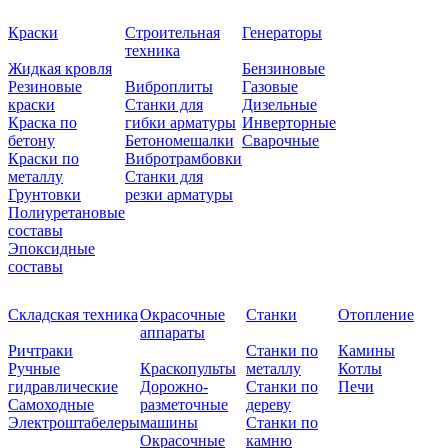
Краски
Строительная
Генераторы
техника
Жидкая кровля
Бензиновые
Резиновые
Виброплиты
Газовые
краски
Станки для
Дизельные
Краска по
гибки арматуры
Инверторные
бетону
Бетономешалки
Сварочные
Краски по
Вибротрамбовки
металлу
Станки для
Грунтовки
резки арматуры
Полиуретановые
составы
Эпоксидные
составы
Складская техника
Окрасочные
Станки
Отопление
аппараты
Ричтраки
Станки по
Камины
Ручные
Краскопульты
металлу
Котлы
гидравлические
Дорожно-
Станки по
Печи
Самоходные
разметочные
дереву
Электроштабелеры
машины
Станки по
Окрасочные
камню