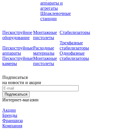
аппараты и
агрегаты
Шпаклевочные
станции
Пескоструйное
Монтажные
Стабилизаторы
оборудование
пистолеты
Трехфазные
Пескоструйные
Расходные
стабилизаторы
аппараты
материалы
Однофазные
Пескоструйные
Монтажные
стабилизаторы
камеры
пистолеты
Подписаться
на новости и акции
Подписаться
Интернет-магазин
Акции
Бренды
Франшиза
Компания