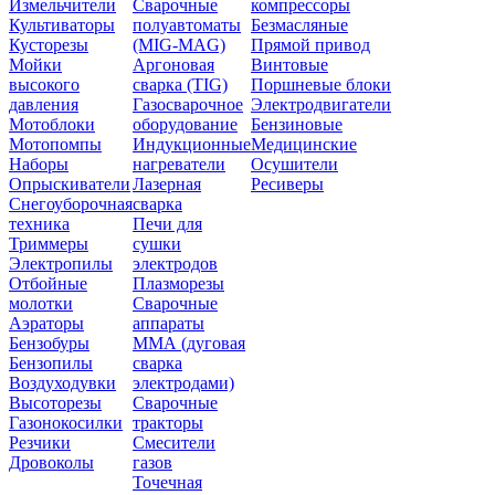
Измельчители
Сварочные
компрессоры
Культиваторы
полуавтоматы
Безмасляные
Кусторезы
(MIG-MAG)
Прямой привод
Мойки
Аргоновая
Винтовые
высокого
сварка (TIG)
Поршневые блоки
давления
Газосварочное
Электродвигатели
Мотоблоки
оборудование
Бензиновые
Мотопомпы
Индукционные
Медицинские
Наборы
нагреватели
Осушители
Опрыскиватели
Лазерная
Ресиверы
Снегоуборочная
сварка
техника
Печи для
Триммеры
сушки
Электропилы
электродов
Отбойные
Плазморезы
молотки
Сварочные
Аэраторы
аппараты
Бензобуры
ММА (дуговая
Бензопилы
сварка
Воздуходувки
электродами)
Высоторезы
Сварочные
Газонокосилки
тракторы
Резчики
Смесители
Дровоколы
газов
Точечная