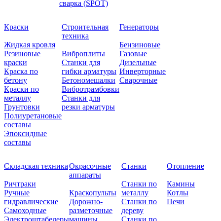
сварка (SPOT)
Краски
Строительная
Генераторы
техника
Жидкая кровля
Бензиновые
Резиновые
Виброплиты
Газовые
краски
Станки для
Дизельные
Краска по
гибки арматуры
Инверторные
бетону
Бетономешалки
Сварочные
Краски по
Вибротрамбовки
металлу
Станки для
Грунтовки
резки арматуры
Полиуретановые
составы
Эпоксидные
составы
Складская техника
Окрасочные
Станки
Отопление
аппараты
Ричтраки
Станки по
Камины
Ручные
Краскопульты
металлу
Котлы
гидравлические
Дорожно-
Станки по
Печи
Самоходные
разметочные
дереву
Электроштабелеры
машины
Станки по