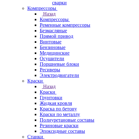
сварки
Компрессоры
Назад
Компрессоры
Ременные компрессоры
Безмасляные
Прямой привод
Винтовые
Бензиновые
Медицинские
Осушители
Поршневые блоки
Ресиверы
Электродвигатели
Краски
Назад
Краски
Грунтовки
Жидкая кровля
Краска по бетону
Краски по металлу
Полиуретановые составы
Резиновые краски
Эпоксидные составы
Станки